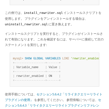
この例では、
インストールスクリプトを
install_rewriter.sql
使用します。 プラグインをアンインストールする場合は、
に置き換えます。
uninstall_rewriter.sql
インストールスクリプトを実行すると、プラグインがインストールさ
れて有効になります。 これを確認するには、サーバーに接続して次の
ステートメントを実行します:
mysql>
SHOW
GLOBAL
VARIABLES
LIKE
'rewriter_enabled'
;
+
-
-
-
-
-
-
-
-
-
-
-
-
-
-
-
-
-
-
+
-
-
-
-
-
-
-
+
|
 Variable_name    
|
 Value 
|
+
-
-
-
-
-
-
-
-
-
-
-
-
-
-
-
-
-
-
+
-
-
-
-
-
-
-
+
|
 rewriter_enabled 
|
 ON    
|
+
-
-
-
-
-
-
-
-
-
-
-
-
-
-
-
-
-
-
+
-
-
-
-
-
-
-
+
使用手順については、
セクション5.6.4.2「リライタクエリーリライト
プラグインの使用」
を参照してください。 参照情報については、
セ
クション5.6.4.3「リライタクエリーリライトプラグインリファレン