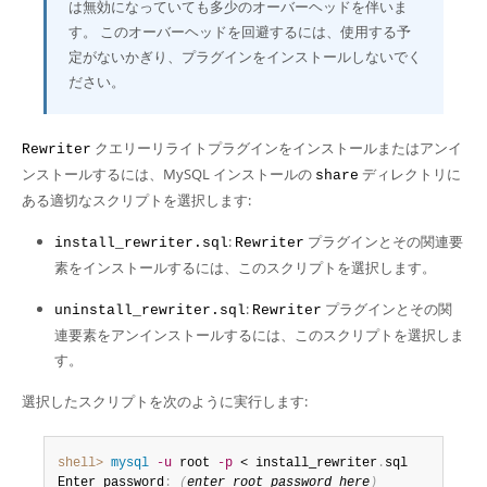
Developer Zone
は無効になっていても多少のオーバーヘッドを伴いま
す。 このオーバーヘッドを回避するには、使用する予
定がないかぎり、プラグインをインストールしないでく
ださい。
クエリーリライトプラグインをインストールまたはアンイ
Rewriter
ンストールするには、MySQL インストールの
ディレクトリに
share
ある適切なスクリプトを選択します:
:
プラグインとその関連要
install_rewriter.sql
Rewriter
素をインストールするには、このスクリプトを選択します。
:
プラグインとその関
uninstall_rewriter.sql
Rewriter
連要素をアンインストールするには、このスクリプトを選択しま
す。
選択したスクリプトを次のように実行します:
shell>
 mysql
-u
 root 
-p
 < install_rewriter
.
sql

Enter password
:
(
enter root password here
)