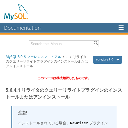
Documentation
MySQL Server
MySQL Enterprise
Download this Manual
MySQL 8.0 リファレンスマニュアル
/
...
/
リライタ
Workbench
version 8.0
のクエリーリライトプラグインのインストールまたは
アンインストール
InnoDB Cluster
PDF (US Ltr)
- 36.1Mb
PDF (A4)
- 36.2Mb
このページは機械翻訳したものです。
MySQL NDB Cluster
Connectors
5.6.4.1 リライタのクエリーリライトプラグインのインス
トールまたはアンインストール
More
MySQL.com
注記
Downloads
インストールされている場合、
プラグイン
Rewriter