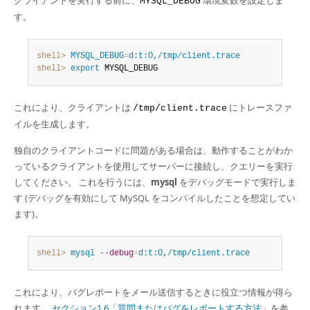
クライアントを実行する前に、
環境変数を設定しま
MYSQL_DEBUG
Developer Zone
す。
shell>
 MYSQL_DEBUG
=
d:t:O,/tmp/client.trace
shell>
 export
 MYSQL_DEBUG
これにより、クライアントは
にトレースファ
/tmp/client.trace
イルを生成します。
独自のクライアントコードに問題がある場合は、動作することがわか
っているクライアントを使用してサーバーに接続し、クエリーを実行
してください。 これを行うには、
mysql
をデバッグモードで実行しま
す (デバッグを有効にして MySQL をコンパイルしたことを想定してい
ます)。
shell>
 mysql
--debug
=
d:t:O,/tmp/client.trace
これにより、バグレポートをメール送信するときに役立つ情報が得ら
れます。
セクション1.6「質問またはバグをレポートする方法」
を参