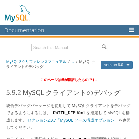
Documentation
MySQL Server
MySQL Enterprise
Download this Manual
MySQL 8.0 リファレンスマニュアル
/
...
/
MySQL ク
Workbench
version 8.0
ライアントのデバッグ
InnoDB Cluster
PDF (US Ltr)
- 36.1Mb
このページは機械翻訳したものです。
PDF (A4)
- 36.2Mb
MySQL NDB Cluster
5.9.2 MySQL クライアントのデバッグ
Connectors
統合デバッグパッケージを使用して MySQL クライアントをデバッグ
More
できるようにするには、
を指定して MySQL を構
-DWITH_DEBUG=1
MySQL.com
成します。
セクション2.9.7「MySQL ソース構成オプション」
を参照
してください。
Downloads