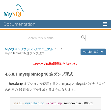
Documentation
MySQL Server
MySQL Enterprise
Download this Manual
MySQL 8.0 リファレンスマニュアル
/
...
/
Workbench
version 8.0
mysqlbinlog 16 進ダンプ形式
InnoDB Cluster
PDF (US Ltr)
- 36.1Mb
このページは機械翻訳したものです。
PDF (A4)
- 36.2Mb
MySQL NDB Cluster
4.6.8.1 mysqlbinlog 16 進ダンプ形式
Connectors
オプションを使用すると、
mysqlbinlog
はバイナリログ
--hexdump
More
の内容の 16 進ダンプを生成するようになります。
MySQL.com
Downloads
shell>
 mysqlbinlog
--hexdump
 source-bin
.
000001