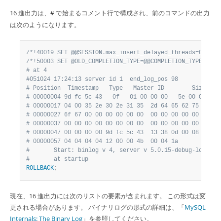
Developer Zone
16 進出力は、
で始まるコメント行で構成され、前のコマンドの出力
#
は次のようになります。
/*!40019 SET @@SESSION.max_insert_delayed_threads=0*/
;
/*!50003 SET @OLD_COMPLETION_TYPE=@@COMPLETION_TYPE,COMP
# at 4
#051024 17:24:13 server id 1  end_log_pos 98
# Position  Timestamp   Type   Master ID        Size    
# 00000004 9d fc 5c 43   0f   01 00 00 00   5e 00 00 00 
# 00000017 04 00 35 2e 30 2e 31 35  2d 64 65 62 75 67 2d
# 00000027 6f 67 00 00 00 00 00 00  00 00 00 00 00 00 00
# 00000037 00 00 00 00 00 00 00 00  00 00 00 00 00 00 00
# 00000047 00 00 00 00 9d fc 5c 43  13 38 0d 00 08 00 12
# 00000057 04 04 04 04 12 00 00 4b  00 04 1a            
#       Start: binlog v 4, server v 5.0.15-debug-log cre
#       at startup
ROLLBACK
;
現在、16 進出力には次のリストの要素が含まれます。 この形式は変
更される場合があります。 バイナリログの形式の詳細は、「
MySQL
Internals: The Binary Log
」を参照してください。