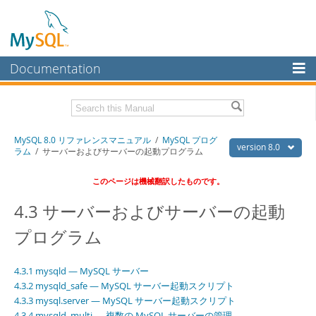
Documentation
MySQL Server
MySQL Enterprise
Download this Manual
MySQL 8.0 リファレンスマニュアル
/
MySQL プログ
Workbench
version 8.0
ラム
/ サーバーおよびサーバーの起動プログラム
InnoDB Cluster
PDF (US Ltr)
- 36.1Mb
このページは機械翻訳したものです。
PDF (A4)
- 36.2Mb
MySQL NDB Cluster
4.3 サーバーおよびサーバーの起動
Connectors
プログラム
More
MySQL.com
4.3.1 mysqld — MySQL サーバー
4.3.2 mysqld_safe — MySQL サーバー起動スクリプト
Downloads
4.3.3 mysql.server — MySQL サーバー起動スクリプト
4.3.4 mysqld_multi — 複数の MySQL サーバーの管理