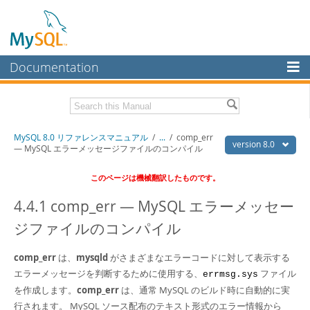
Documentation
MySQL Server
MySQL Enterprise
Download this Manual
MySQL 8.0 リファレンスマニュアル
/
...
/
comp_err
Workbench
version 8.0
— MySQL エラーメッセージファイルのコンパイル
InnoDB Cluster
PDF (US Ltr)
- 36.1Mb
このページは機械翻訳したものです。
PDF (A4)
- 36.2Mb
MySQL NDB Cluster
4.4.1 comp_err — MySQL エラーメッセー
Connectors
ジファイルのコンパイル
More
comp_err
は、
mysqld
がさまざまなエラーコードに対して表示する
MySQL.com
エラーメッセージを判断するために使用する、
ファイル
errmsg.sys
Downloads
を作成します。
comp_err
は、通常 MySQL のビルド時に自動的に実
行されます。 MySQL ソース配布のテキスト形式のエラー情報から