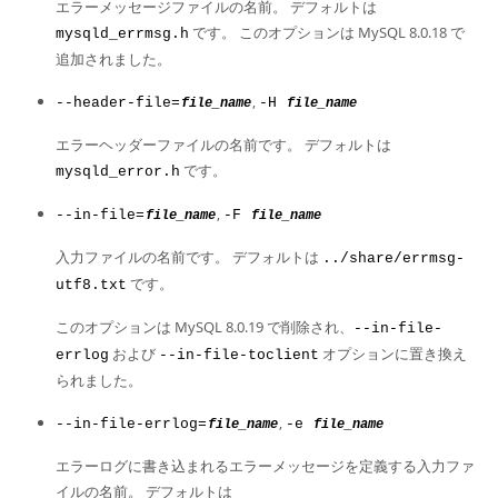
エラーメッセージファイルの名前。 デフォルトは
です。 このオプションは MySQL 8.0.18 で
mysqld_errmsg.h
追加されました。
,
--header-file=
-H
file_name
file_name
エラーヘッダーファイルの名前です。 デフォルトは
です。
mysqld_error.h
,
--in-file=
-F
file_name
file_name
入力ファイルの名前です。 デフォルトは
../share/errmsg-
です。
utf8.txt
このオプションは MySQL 8.0.19 で削除され、
--in-file-
および
オプションに置き換え
errlog
--in-file-toclient
られました。
,
--in-file-errlog=
-e
file_name
file_name
エラーログに書き込まれるエラーメッセージを定義する入力ファ
イルの名前。 デフォルトは