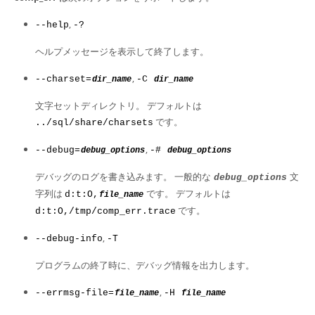
,
--help
-?
ヘルプメッセージを表示して終了します。
,
--charset=
-C
dir_name
dir_name
文字セットディレクトリ。 デフォルトは
です。
../sql/share/charsets
,
--debug=
-#
debug_options
debug_options
デバッグのログを書き込みます。 一般的な
文
debug_options
字列は
です。 デフォルトは
d:t:O,
file_name
です。
d:t:O,/tmp/comp_err.trace
,
--debug-info
-T
プログラムの終了時に、デバッグ情報を出力します。
,
--errmsg-file=
-H
file_name
file_name