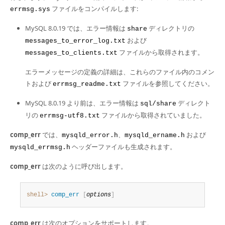
Developer Zone
ファイルをコンパイルします:
errmsg.sys
MySQL 8.0.19 では、エラー情報は
ディレクトリの
share
および
messages_to_error_log.txt
ファイルから取得されます。
messages_to_clients.txt
エラーメッセージの定義の詳細は、これらのファイル内のコメン
トおよび
ファイルを参照してください。
errmsg_readme.txt
MySQL 8.0.19 より前は、エラー情報は
ディレクト
sql/share
リの
ファイルから取得されていました。
errmsg-utf8.txt
comp_err
では、
、
および
mysqld_error.h
mysqld_ername.h
ヘッダーファイルも生成されます。
mysqld_errmsg.h
comp_err
は次のように呼び出します。
shell>
 comp_err
[
options
]
comp_err
は次のオプションをサポートします。