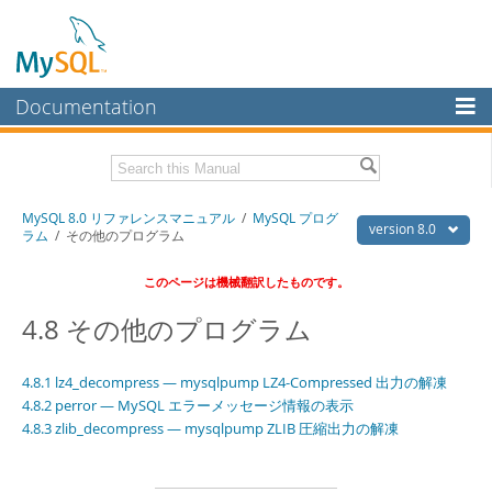
Documentation
MySQL Server
MySQL Enterprise
Download this Manual
MySQL 8.0 リファレンスマニュアル
/
MySQL プログ
Workbench
version 8.0
ラム
/ その他のプログラム
InnoDB Cluster
PDF (US Ltr)
- 36.1Mb
このページは機械翻訳したものです。
PDF (A4)
- 36.2Mb
MySQL NDB Cluster
4.8 その他のプログラム
Connectors
4.8.1 lz4_decompress — mysqlpump LZ4-Compressed 出力の解凍
More
4.8.2 perror — MySQL エラーメッセージ情報の表示
MySQL.com
4.8.3 zlib_decompress — mysqlpump ZLIB 圧縮出力の解凍
Downloads