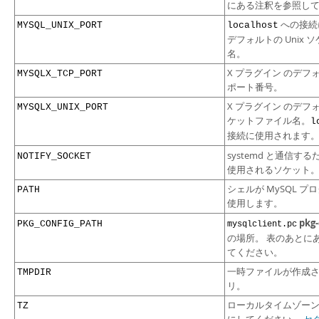
にある注釈を参照し
への接続
MYSQL_UNIX_PORT
localhost
デフォルトの Unix 
名。
X プラグイン のデフォル
MYSQLX_TCP_PORT
ポート番号。
X プラグイン のデフォル
MYSQLX_UNIX_PORT
ケットファイル名。
l
接続に使用されます
systemd と通信す
NOTIFY_SOCKET
使用されるソケット
シェルが MySQL 
PATH
使用します。
pkg-
PKG_CONFIG_PATH
mysqlclient.pc
の場所。 表のあとに
てください。
一時ファイルが作成
TMPDIR
リ。
ローカルタイムゾー
TZ