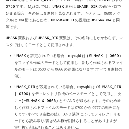
です。 MySQL では、
または
の値がゼロで
0750
UMASK
UMASK_DIR
始まる場合、その値は 8 進数と見なされます。 たとえば、0600 オク
タルは 384 桁であるため、
の設定は
と同
UMASK=0600
UMASK=384
等です。
変数および
変数は、その名前にもかかわらず、マ
UMASK
UMASK_DIR
スクではなくモードとして使用されます。
が設定されている場合、
mysqld
は
UMASK
($UMASK | 0600)
をファイル作成のモードとして使用し、新しく作成されるファイ
ルのモードは 0600 から 0666 の範囲になります (すべて 8 進数の
値)。
が設定されている場合、
mysqld
は
UMASK_DIR
($UMASK_DIR
をディレクトリ作成のベースモードとして使用し、次
| 0700)
に
との AND が取られます。そのため新
~(~$UMASK & 0666)
しく作成されるファイルのモードは 0700 から 0777 の範囲にな
ります (すべて 8 進数の値)。 AND 演算によってディレクトリモ
ードから読み取り/書き込み権が削除されることがありますが、
実行権が削除されることはありません。