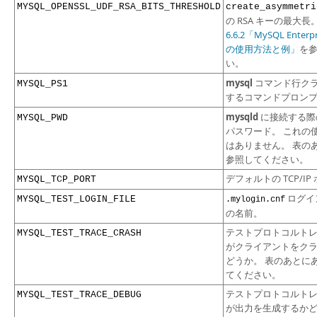
MYSQL_OPENSSL_UDF_RSA_BITS_THRESHOLD
create_asymmetri
の RSA キーの最大長
6.6.2「MySQL Enterpr
の使用方法と例」
を
い。
mysql
コマンド行ク
MYSQL_PS1
するコマンドプロン
mysqld
に接続する際
MYSQL_PWD
パスワード。 これの
はありません。 表の
参照してください。
デフォルトの TCP/I
MYSQL_TCP_PORT
ログイ
MYSQL_TEST_LOGIN_FILE
.mylogin.cnf
の名前。
テストプロトコルト
MYSQL_TEST_TRACE_CRASH
がクライアントをク
どうか。 表のあとに
てください。
テストプロトコルト
MYSQL_TEST_TRACE_DEBUG
が出力を生成するかど