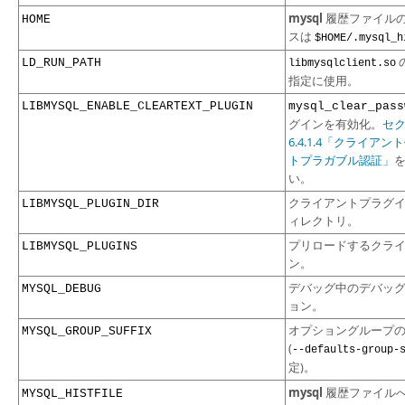
mysql
履歴ファイル
HOME
スは
$HOME/.mysql_h
LD_RUN_PATH
libmysqlclient.so
指定に使用。
LIBMYSQL_ENABLE_CLEARTEXT_PLUGIN
mysql_clear_pass
グインを有効化。
セ
6.4.1.4「クライア
トプラガブル認証」
い。
クライアントプラグ
LIBMYSQL_PLUGIN_DIR
ィレクトリ。
プリロードするクラ
LIBMYSQL_PLUGINS
ン。
デバッグ中のデバッ
MYSQL_DEBUG
ョン。
オプショングループ
MYSQL_GROUP_SUFFIX
(
--defaults-group-
定)。
mysql
履歴ファイルへ
MYSQL_HISTFILE