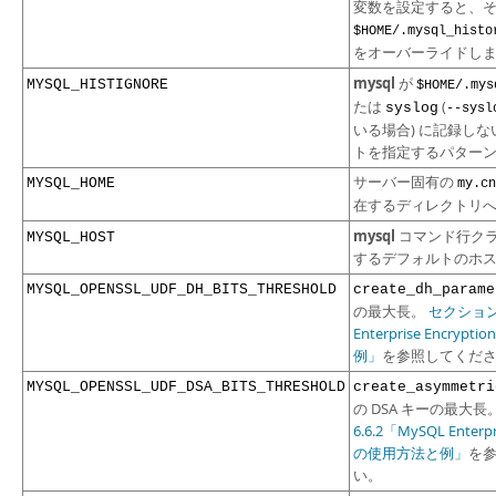
変数を設定すると、
$HOME/.mysql_histo
をオーバーライドし
mysql
が
MYSQL_HISTIGNORE
$HOME/.mys
たは
(
syslog
--sysl
いる場合) に記録し
トを指定するパター
サーバー固有の
MYSQL_HOME
my.cn
在するディレクトリ
mysql
コマンド行ク
MYSQL_HOST
するデフォルトのホ
MYSQL_OPENSSL_UDF_DH_BITS_THRESHOLD
create_dh_parame
の最大長。
セクション6
Enterprise Encryp
例」
を参照してくだ
MYSQL_OPENSSL_UDF_DSA_BITS_THRESHOLD
create_asymmetri
の DSA キーの最大長
6.6.2「MySQL Enterpr
の使用方法と例」
を
い。