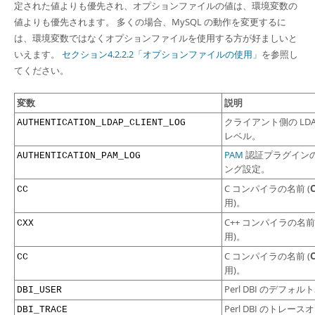
Developer Zone
定された値よりも優先され、オプションファイルの値は、環境変数の
値よりも優先されます。 多くの場合、MySQL の動作を変更するに
は、環境変数ではなくオプションファイルを使用する方が好ましいと
いえます。
セクション4.2.2.2「オプションファイルの使用」
を参照し
てください。
変数
説明
クライアント側の LD
AUTHENTICATION_LDAP_CLIENT_LOG
レベル。
PAM
認証プラグイン
AUTHENTICATION_PAM_LOG
ング設定。
C コンパイラの名前 (
CC
用)。
C++ コンパイラの名前 
CXX
用)。
C コンパイラの名前 (
CC
用)。
Perl DBI のデフォ
DBI_USER
Perl DBI のトレー
DBI_TRACE