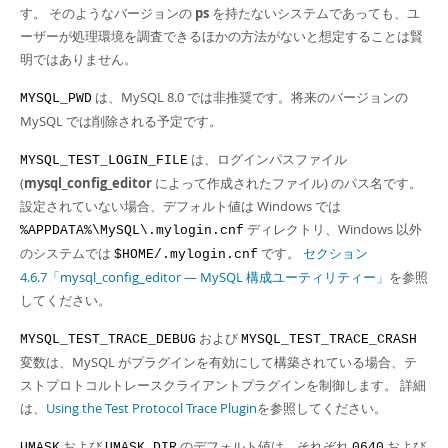
す。 そのようなバージョンの
ps
を持たないシステムであっても、ユ
ーザーが処理環境を調査できるほかの方法がないと想定することは賢
明ではありません。
は、MySQL 8.0 では非推奨です。将来のバージョンの
MYSQL_PWD
MySQL では削除される予定です。
は、ログインパスファイル
MYSQL_TEST_LOGIN_FILE
(
mysql_config_editor
によって作成されたファイル) のパス名です。
設定されていない場合、デフォルト値は Windows では
ディレクトリ、Windows 以外
%APPDATA%\MySQL\.mylogin.cnf
のシステムでは
です。
セクション
$HOME/.mylogin.cnf
4.6.7「mysql_config_editor — MySQL 構成ユーティリティー」
を参照
してください。
および
MYSQL_TEST_TRACE_DEBUG
MYSQL_TEST_TRACE_CRASH
変数は、MySQL がプラグインを有効にして構築されている場合、テ
ストプロトコルトレースクライアントプラグインを制御します。 詳細
は、
Using the Test Protocol Trace Plugin
を参照してください。
および
のデフォルト値は、それぞれ
および
UMASK
UMASK_DIR
0640