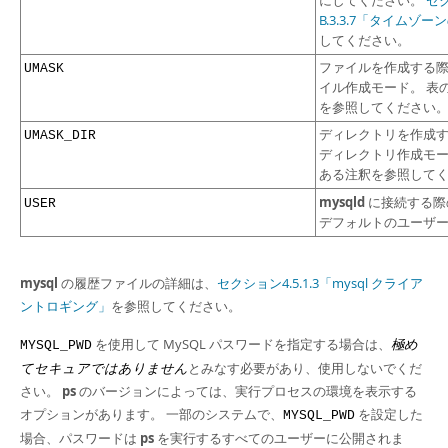
にしてください。
セ
B.3.3.7「タイムゾ
してください。
ファイルを作成する
UMASK
イル作成モード。 表
を参照してください
ディレクトリを作成
UMASK_DIR
ディレクトリ作成モー
ある注釈を参照して
mysqld
に接続する際の 
USER
デフォルトのユーザ
mysql
の履歴ファイルの詳細は、
セクション4.5.1.3「mysql クライア
ントロギング」
を参照してください。
を使用して MySQL パスワードを指定する場合は、
極め
MYSQL_PWD
てセキュアではありません
とみなす必要があり、使用しないでくだ
さい。
ps
のバージョンによっては、実行プロセスの環境を表示する
オプションがあります。 一部のシステムで、
を設定した
MYSQL_PWD
場合、パスワードは
ps
を実行するすべてのユーザーに公開されま