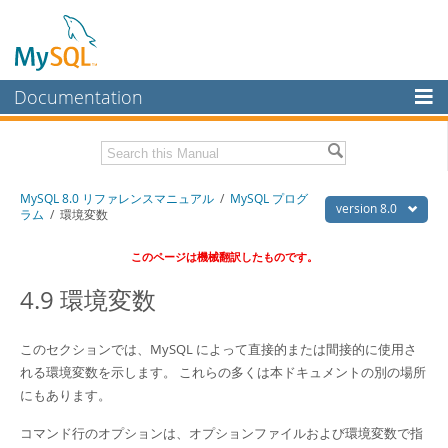
Documentation
MySQL Server
MySQL Enterprise
Download this Manual
MySQL 8.0 リファレンスマニュアル
/
MySQL プログ
Workbench
version 8.0
ラム
/ 環境変数
InnoDB Cluster
PDF (US Ltr)
- 36.1Mb
このページは機械翻訳したものです。
PDF (A4)
- 36.2Mb
MySQL NDB Cluster
4.9 環境変数
Connectors
More
このセクションでは、MySQL によって直接的または間接的に使用さ
れる環境変数を示します。 これらの多くは本ドキュメントの別の場所
MySQL.com
にもあります。
Downloads
コマンド行のオプションは、オプションファイルおよび環境変数で指