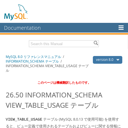
Documentation
MySQL Server
MySQL Enterprise
Download this Manual
MySQL 8.0 リファレンスマニュアル
/
Workbench
version 8.0
INFORMATION_SCHEMA テーブル
/
INFORMATION_SCHEMA VIEW_TABLE_USAGE テーブ
InnoDB Cluster
PDF (US Ltr)
- 36.1Mb
ル
PDF (A4)
- 36.2Mb
MySQL NDB Cluster
このページは機械翻訳したものです。
Connectors
26.50 INFORMATION_SCHEMA
More
VIEW_TABLE_USAGE テーブル
MySQL.com
Downloads
テーブル (MySQL 8.0.13 で使用可能) を使用す
VIEW_TABLE_USAGE
ると、ビュー定義で使用されるテーブルおよびビューに関する情報に