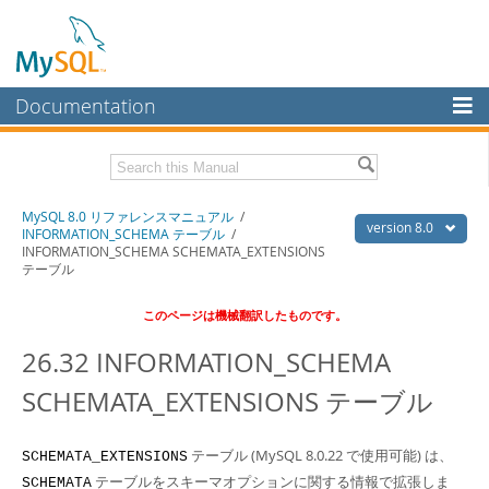
Documentation
MySQL Server
MySQL Enterprise
Download this Manual
MySQL 8.0 リファレンスマニュアル
/
Workbench
version 8.0
INFORMATION_SCHEMA テーブル
/
INFORMATION_SCHEMA SCHEMATA_EXTENSIONS
InnoDB Cluster
PDF (US Ltr)
- 36.1Mb
テーブル
PDF (A4)
- 36.2Mb
MySQL NDB Cluster
このページは機械翻訳したものです。
Connectors
26.32 INFORMATION_SCHEMA
More
SCHEMATA_EXTENSIONS テーブル
MySQL.com
Downloads
テーブル (MySQL 8.0.22 で使用可能) は、
SCHEMATA_EXTENSIONS
テーブルをスキーマオプションに関する情報で拡張しま
SCHEMATA