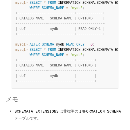
mysql>
SELECT
*
FROM
 INFORMATION_SCHEMA
.
SCHEMATA_EXTENSIO
WHERE
SCHEMA_NAME
=
'mydb'
;
+
-
-
-
-
-
-
-
-
-
-
-
-
-
-
+
-
-
-
-
-
-
-
-
-
-
-
-
-
+
-
-
-
-
-
-
-
-
-
-
-
-
-
+
|
 CATALOG_NAME 
|
 SCHEMA_NAME 
|
 OPTIONS     
|
+
-
-
-
-
-
-
-
-
-
-
-
-
-
-
+
-
-
-
-
-
-
-
-
-
-
-
-
-
+
-
-
-
-
-
-
-
-
-
-
-
-
-
+
|
 def          
|
 mydb        
|
 READ ONLY=1 
|
+
-
-
-
-
-
-
-
-
-
-
-
-
-
-
+
-
-
-
-
-
-
-
-
-
-
-
-
-
+
-
-
-
-
-
-
-
-
-
-
-
-
-
+
mysql>
ALTER
SCHEMA
 mydb 
READ
ONLY
=
0
;
mysql>
SELECT
*
FROM
 INFORMATION_SCHEMA
.
SCHEMATA_EXTENSIO
WHERE
SCHEMA_NAME
=
'mydb'
;
+
-
-
-
-
-
-
-
-
-
-
-
-
-
-
+
-
-
-
-
-
-
-
-
-
-
-
-
-
+
-
-
-
-
-
-
-
-
-
+
|
 CATALOG_NAME 
|
 SCHEMA_NAME 
|
 OPTIONS 
|
+
-
-
-
-
-
-
-
-
-
-
-
-
-
-
+
-
-
-
-
-
-
-
-
-
-
-
-
-
+
-
-
-
-
-
-
-
-
-
+
|
 def          
|
 mydb        
|
|
+
-
-
-
-
-
-
-
-
-
-
-
-
-
-
+
-
-
-
-
-
-
-
-
-
-
-
-
-
+
-
-
-
-
-
-
-
-
-
+
メモ
は非標準の
SCHEMATA_EXTENSIONS
INFORMATION_SCHEMA
テーブルです。