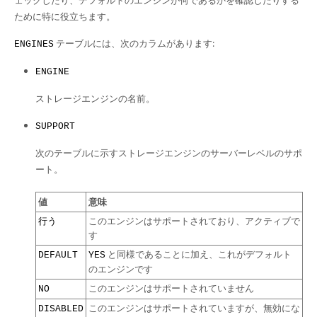
ェックしたり、デフォルトのエンジンが何であるかを確認したりする
Developer Zone
ために特に役立ちます。
テーブルには、次のカラムがあります:
ENGINES
ENGINE
ストレージエンジンの名前。
SUPPORT
次のテーブルに示すストレージエンジンのサーバーレベルのサポ
ート。
値
意味
このエンジンはサポートされており、アクティブで
行う
す
と同様であることに加え、これがデフォルト
DEFAULT
YES
のエンジンです
このエンジンはサポートされていません
NO
このエンジンはサポートされていますが、無効にな
DISABLED