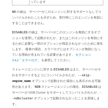
っています
の値は、サーバーがこのエンジンに対するサポートなしでコ
NO
ンパイルされたことを示すため、実行時にこのエンジンを有効に
することはできません。
の値は、サーバーがこのエンジンを無効にするオプ
DISABLED
ションを使用して起動されたか、またはこのエンジンを有効にす
るために必要な一部のオプションが指定されなかったために発生
します。 後者の場合、エラーログにはオプションが無効になっ
ている理由が含まれている必要があります。
セクション
5.4.2「エラーログ」
を参照してください。
ストレージエンジンに対する
はまた、サーバーがそ
DISABLED
れをサポートするようにコンパイルされたが、
--skip-
オプションで起動された場合にも表示される可能
engine_name
性があります。
ストレージエンジンの場合、
は
NDB
DISABLED
サーバーが NDB Cluster をサポートしてコンパイルされたが、
-
オプションで起動されなかったことを意味しま
-ndbcluster
す。