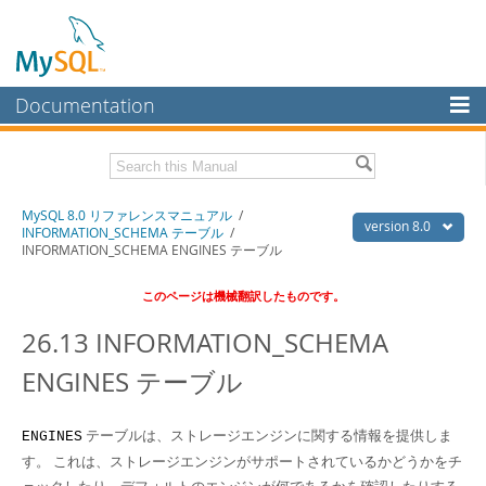
Documentation
MySQL Server
MySQL Enterprise
Download this Manual
MySQL 8.0 リファレンスマニュアル
/
Workbench
version 8.0
INFORMATION_SCHEMA テーブル
/
INFORMATION_SCHEMA ENGINES テーブル
InnoDB Cluster
PDF (US Ltr)
- 36.1Mb
PDF (A4)
- 36.2Mb
このページは機械翻訳したものです。
MySQL NDB Cluster
26.13 INFORMATION_SCHEMA
Connectors
ENGINES テーブル
More
MySQL.com
テーブルは、ストレージエンジンに関する情報を提供しま
ENGINES
Downloads
す。 これは、ストレージエンジンがサポートされているかどうかをチ