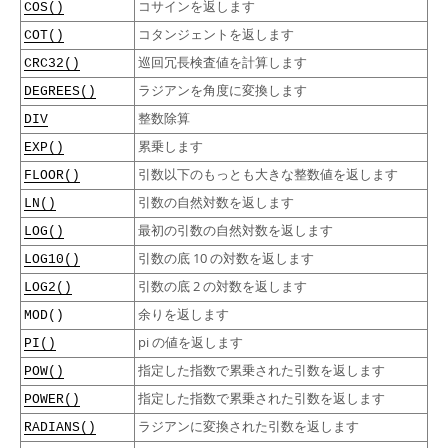
コサインを返します
COS()
コタンジェントを返します
COT()
巡回冗長検査値を計算します
CRC32()
ラジアンを角度に変換します
DEGREES()
整数除算
DIV
累乗します
EXP()
引数以下のもっとも大きな整数値を返します
FLOOR()
引数の自然対数を返します
LN()
最初の引数の自然対数を返します
LOG()
引数の底 10 の対数を返します
LOG10()
引数の底 2 の対数を返します
LOG2()
余りを返します
MOD()
pi の値を返します
PI()
指定した指数で累乗された引数を返します
POW()
指定した指数で累乗された引数を返します
POWER()
ラジアンに変換された引数を返します
RADIANS()