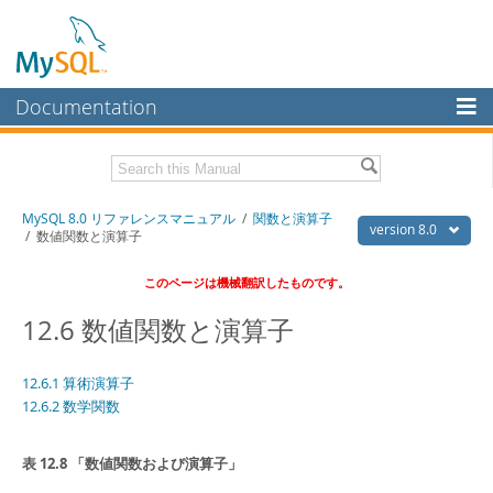
Documentation
MySQL Server
MySQL Enterprise
Download this Manual
MySQL 8.0 リファレンスマニュアル
/
関数と演算子
Workbench
version 8.0
/ 数値関数と演算子
InnoDB Cluster
PDF (US Ltr)
- 36.1Mb
このページは機械翻訳したものです。
PDF (A4)
- 36.2Mb
MySQL NDB Cluster
12.6 数値関数と演算子
Connectors
12.6.1 算術演算子
More
12.6.2 数学関数
MySQL.com
Downloads
表 12.8 「数値関数および演算子」