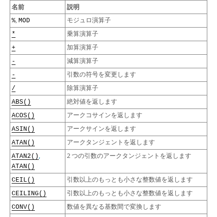
Developer Zone
名前
説明
,
モジュロ演算子
%
MOD
乗算演算子
*
加算演算子
+
減算演算子
-
引数の符号を変更します
-
除算演算子
/
絶対値を返します
ABS()
アークコサインを返します
ACOS()
アークサインを返します
ASIN()
アークタンジェントを返します
ATAN()
,
2 つの引数のアークタンジェントを返します
ATAN2()
ATAN()
引数以上のもっとも小さな整数値を返します
CEIL()
引数以上のもっとも小さな整数値を返します
CEILING()
数値を異なる基数間で変換します
CONV()