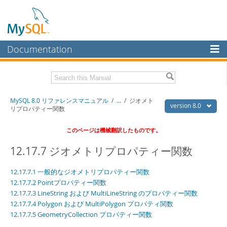
Documentation
MySQL Server
MySQL Enterprise
Download this Manual
MySQL 8.0 リファレンスマニュアル
/
...
/
ジオメト
Workbench
version 8.0
リプロパティー関数
InnoDB Cluster
PDF (US Ltr)
- 36.1Mb
このページは機械翻訳したものです。
PDF (A4)
- 36.2Mb
MySQL NDB Cluster
12.17.7 ジオメトリプロパティー関数
Connectors
12.17.7.1 一般的なジオメトリプロパティー関数
More
12.17.7.2 Pointプロパティー関数
12.17.7.3 LineString および MultiLineString のプロパティー関数
MySQL.com
12.17.7.4 Polygon および MultiPolygon プロパティ関数
Downloads
12.17.7.5 GeometryCollection プロパティー関数