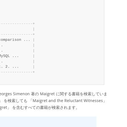
-
-
-
-
-
-
-
-
-
-
-
-
-
-
-
+
               
|
-
-
-
-
-
-
-
-
-
-
-
-
-
-
-
+
comparison ... 
|
..             
|
..             
|
MySQL ...      
|
..             
|
t. 2. ...      
|
-
-
-
-
-
-
-
-
-
-
-
-
-
-
-
+
es Simenon 著の Maigret に関する書籍を検索していま
」
を検索しても
「
Maigret and the Reluctant Witnesses
」
gret
」
を含むすべての書籍が検索されます。