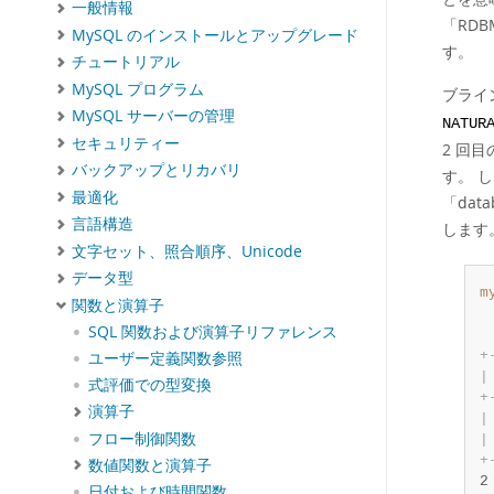
一般情報
「
RDB
MySQL のインストールとアップグレード
す。
チュートリアル
MySQL プログラム
ブライ
MySQL サーバーの管理
NATUR
セキュリティー
2 回
バックアップとリカバリ
す。 
最適化
「
data
言語構造
します
文字セット、照合順序、Unicode
データ型
m
関数と演算子
SQL 関数および演算子リファレンス
+
ユーザー定義関数参照
|
式評価での型変換
+
演算子
|
フロー制御関数
|
+
数値関数と演算子
2
日付および時間関数