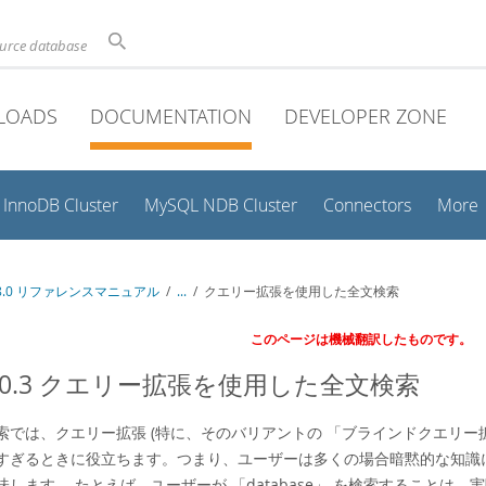
ource database
LOADS
DOCUMENTATION
DEVELOPER ZONE
InnoDB Cluster
MySQL NDB Cluster
Connectors
More
 8.0 リファレンスマニュアル
/
...
/
クエリー拡張を使用した全文検索
このページは機械翻訳したものです。
.10.3 クエリー拡張を使用した全文検索
索では、クエリー拡張 (特に、そのバリアントの
「
ブラインドクエリー
すぎるときに役立ちます。つまり、ユーザーは多くの場合暗黙的な知識
味します。 たとえば、ユーザーが
「
database
」
を検索することは、