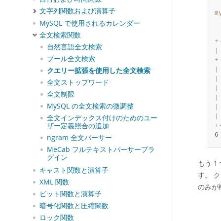
文字列関数および演算子
m
MySQL で使用されるカレンダー
全文検索関数
+
自然言語全文検索
|
ブール全文検索
+
|
クエリー拡張を使用した全文検索
|
全文ストップワード
|
全文制限
|
MySQL の全文検索の微調整
|
|
全文インデックス付けのためのユー
ザー定義照合の追加
+
6
ngram 全文パーサー
MeCab フルテキストパーサープラ
グイン
もう 
キャスト関数と演算子
す。 
XML 関数
のみが
ビット関数と演算子
暗号化関数と圧縮関数
ロック関数