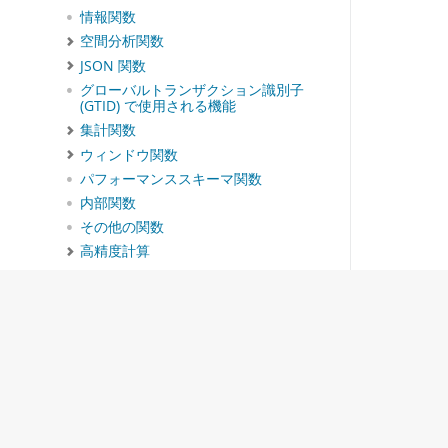
情報関数
空間分析関数
JSON 関数
グローバルトランザクション識別子
(GTID) で使用される機能
集計関数
ウィンドウ関数
パフォーマンススキーマ関数
内部関数
その他の関数
高精度計算
SQL ステートメント
MySQL データディクショナリ
InnoDB ストレージエンジン
代替ストレージエンジン
レプリケーション
グループレプリケーション
MySQL Shell