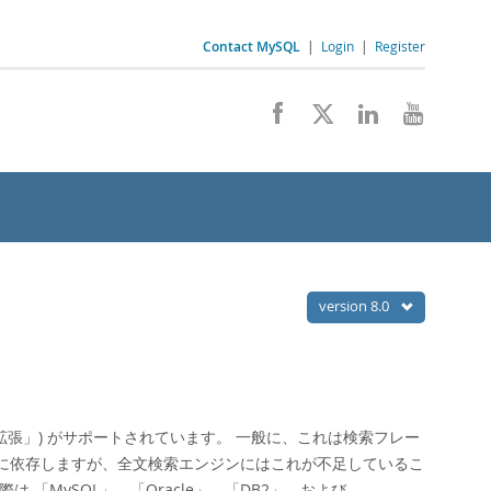
Contact MySQL
|
Login
|
Register
version 8.0
拡張
」
) がサポートされています。 一般に、これは検索フレー
に依存しますが、全文検索エンジンにはこれが不足しているこ
実際は
「
MySQL
」
、
「
Oracle
」
、
「
DB2
」
、および