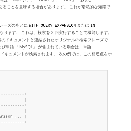
あることを意味する場合があります。 これが暗黙的な知識で
フレーズのあとに
または
WITH QUERY EXPANSION
IN
ります。 これは、検索を 2 回実行することで機能します。
数個のドキュメントと連結されたオリジナルの検索フレーズで
よび単語
「
MySQL
」
が含まれている場合は、単語
ドキュメントが検索されます。 次の例では、この相違点を示
-
-
-
-
-
-
-
-
-
-
-
+
           
|
-
-
-
-
-
-
-
-
-
-
-
+
           
|
arison ... 
|
-
-
-
-
-
-
-
-
-
-
-
+