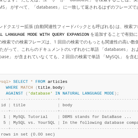
MS
」
がすべて、
「
databases
」
に一致して返されるはずのフレーズで
ンドクエリー拡張 (自動関連性フィードバックとも呼ばれる) は、検索
を追加することで有効にな
AL LANGUAGE MODE WITH QUERY EXPANSION
目の検索での検索フレーズは、1 回目の検索でのもっとも関連性の高い
したがって、これらのドキュメントのいずれかに単語
「
databases
」
お
base
」
が含まれていなくても、2 回目の検索で単語
「
MySQL
」
を含む
。
ysql>
SELECT
*
FROM
 articles

WHERE
MATCH
(
title
,
body
)
AGAINST
(
'database'
IN
NATURAL
LANGUAGE
MODE
)
;
-
-
-
-
+
-
-
-
-
-
-
-
-
-
-
-
-
-
-
-
-
-
-
-
+
-
-
-
-
-
-
-
-
-
-
-
-
-
-
-
-
-
-
-
-
-
-
-
-
-
-
-
-
-
-
-
 id 
|
 title             
|
 body                          
-
-
-
-
+
-
-
-
-
-
-
-
-
-
-
-
-
-
-
-
-
-
-
-
+
-
-
-
-
-
-
-
-
-
-
-
-
-
-
-
-
-
-
-
-
-
-
-
-
-
-
-
-
-
-
-
  1 
|
 MySQL Tutorial    
|
 DBMS stands for DataBase ...  
  5 
|
 MySQL vs. YourSQL 
|
 In the following database comp
-
-
-
-
+
-
-
-
-
-
-
-
-
-
-
-
-
-
-
-
-
-
-
-
+
-
-
-
-
-
-
-
-
-
-
-
-
-
-
-
-
-
-
-
-
-
-
-
-
-
-
-
-
-
-
-
 rows in set (0.00 sec)