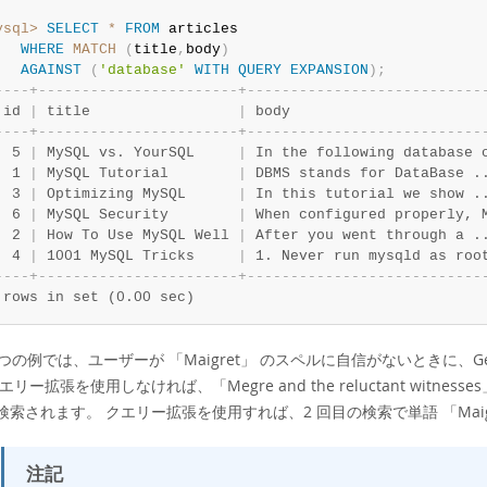
ysql>
SELECT
*
FROM
 articles

WHERE
MATCH
(
title
,
body
)
AGAINST
(
'database'
WITH
QUERY
EXPANSION
)
;
-
-
-
-
+
-
-
-
-
-
-
-
-
-
-
-
-
-
-
-
-
-
-
-
-
-
-
-
+
-
-
-
-
-
-
-
-
-
-
-
-
-
-
-
-
-
-
-
-
-
-
-
-
-
-
-
 id 
|
 title                 
|
 body                      
-
-
-
-
+
-
-
-
-
-
-
-
-
-
-
-
-
-
-
-
-
-
-
-
-
-
-
-
+
-
-
-
-
-
-
-
-
-
-
-
-
-
-
-
-
-
-
-
-
-
-
-
-
-
-
-
  5 
|
 MySQL vs. YourSQL     
|
 In the following database 
  1 
|
 MySQL Tutorial        
|
 DBMS stands for DataBase .
  3 
|
 Optimizing MySQL      
|
 In this tutorial we show .
  6 
|
 MySQL Security        
|
 When configured properly, 
  2 
|
 How To Use MySQL Well 
|
 After you went through a .
  4 
|
 1001 MySQL Tricks     
|
 1. Never run mysqld as roo
-
-
-
-
+
-
-
-
-
-
-
-
-
-
-
-
-
-
-
-
-
-
-
-
-
-
-
-
+
-
-
-
-
-
-
-
-
-
-
-
-
-
-
-
-
-
-
-
-
-
-
-
-
-
-
-
 rows in set (0.00 sec)
1 つの例では、ユーザーが
「
Maigret
」
のスペルに自信がないときに、Georg
クエリー拡張を使用しなければ、
「
Megre and the reluctant witnesses
検索されます。 クエリー拡張を使用すれば、2 回目の検索で単語
「
Mai
注記