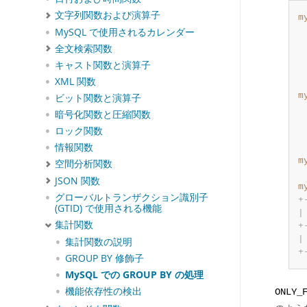
文字列関数および演算子
m
 
MySQL で使用されるカレンダー
 
全文検索関数
 
キャスト関数と演算子
 
XML 関数
m
ビット関数と演算子
 
暗号化関数と圧縮関数
 
ロック関数
 
情報関数
m
空間分析関数
JSON 関数
m
グローバルトランザクション識別子
+
(GTID) で使用される機能
|
集計関数
+
|
集計関数の説明
+
GROUP BY 修飾子
MySQL での GROUP BY の処理
機能依存性の検出
ONLY_