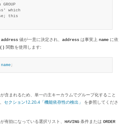
 GROUP

s' which

e; this

て
値が一意に決定され、
は事実上
に依
address
address
name
関数を使用します:
()
name
;
のみが含まれるため、単一の主キーカラムでグループ化すること
、
セクション12.20.4「機能依存性の検出」
を参照してくださ
が有効になっている選択リスト、
条件または
HAVING
ORDER