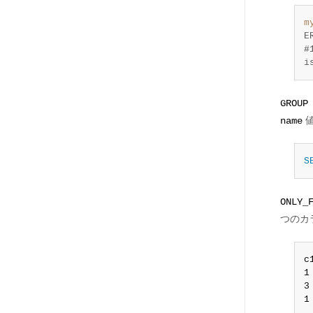
m
E
#
i
GROUP
値
name
S
ONLY_
つのカ
c
1
3
1