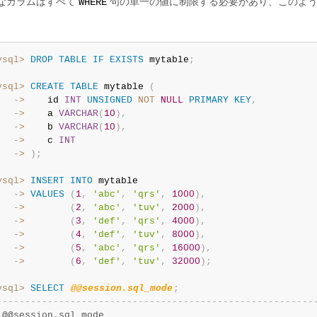
なカラムはすべて
句の単一の値に制限する必要があり、このよ
WHERE
ysql>
DROP
TABLE
IF
EXISTS
 mytable
;
ysql>
CREATE
TABLE
 mytable 
(
   ->
    id 
INT
UNSIGNED
NOT
NULL
PRIMARY
KEY
,
   ->
    a 
VARCHAR
(
10
)
,
   ->
    b 
VARCHAR
(
10
)
,
   ->
    c 
INT
   ->
)
;
ysql>
INSERT
INTO
   ->
VALUES
(
1
,
'abc'
,
'qrs'
,
1000
)
,
   ->
(
2
,
'abc'
,
'tuv'
,
2000
)
,
   ->
(
3
,
'def'
,
'qrs'
,
4000
)
,
   ->
(
4
,
'def'
,
'tuv'
,
8000
)
,
   ->
(
5
,
'abc'
,
'qrs'
,
16000
)
,
   ->
(
6
,
'def'
,
'tuv'
,
32000
)
;
ysql>
SELECT
@@session.sql_mode
;
-
-
-
-
-
-
-
-
-
-
-
-
-
-
-
-
-
-
-
-
-
-
-
-
-
-
-
-
-
-
-
-
-
-
-
-
-
-
-
-
-
-
-
-
-
-
-
-
-
-
-
-
-
-
-
-
 @@session.sql_mode                                     