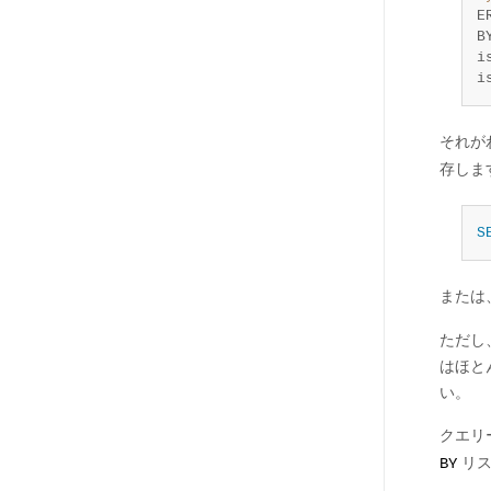
E
B
i
i
それが
存しま
S
または
ただし
はほと
い。
クエリ
リス
BY