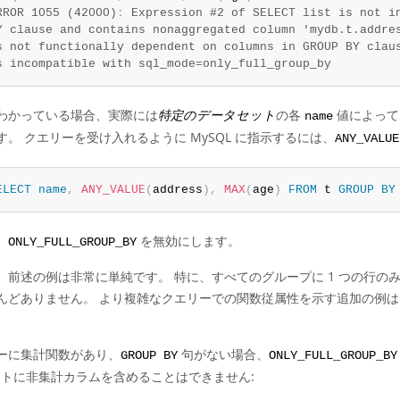
RROR 1055 (42000)
:
 Expression #2 of SELECT list is not in
Y clause and contains nonaggregated column 'mydb.t.addres
s not functionally dependent on columns in GROUP BY claus
s incompatible with sql_mode=only_full_group_by
わかっている場合、実際には
特定のデータセット
の各
値によっ
name
す。 クエリーを受け入れるように MySQL に指示するには、
ANY_VALUE
ELECT
name
,
ANY_VALUE
(
address
)
,
MAX
(
age
)
FROM
 t 
GROUP
BY
、
を無効にします。
ONLY_FULL_GROUP_BY
、前述の例は非常に単純です。 特に、すべてのグループに 1 つの行
んどありません。 より複雑なクエリーでの関数従属性を示す追加の例は
ーに集計関数があり、
句がない場合、
GROUP BY
ONLY_FULL_GROUP_BY
トに非集計カラムを含めることはできません: