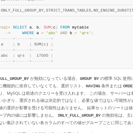
-
-
-
-
-
-
-
-
-
-
-
-
-
-
-
-
-
-
-
-
-
-
-
-
-
-
-
-
-
-
-
-
-
-
-
-
-
-
-
-
-
-
-
-
-
-
-
-
-
-
-
-
-
-
-
-
 ONLY_FULL_GROUP_BY,STRICT_TRANS_TABLES,NO_ENGINE_SUBSTI
-
-
-
-
-
-
-
-
-
-
-
-
-
-
-
-
-
-
-
-
-
-
-
-
-
-
-
-
-
-
-
-
-
-
-
-
-
-
-
-
-
-
-
-
-
-
-
-
-
-
-
-
-
-
-
-
ysql>
SELECT
 a
,
 b
,
SUM
(
c
)
FROM
   ->
WHERE
 a 
=
'abc'
AND
 b 
=
'qrs'
;
-
-
-
-
-
-
+
-
-
-
-
-
-
+
-
-
-
-
-
-
-
-
+
 a    
|
 b    
|
 SUM(c) 
|
-
-
-
-
-
-
+
-
-
-
-
-
-
+
-
-
-
-
-
-
-
-
+
 abc  
|
 qrs  
|
  17000 
|
-
-
-
-
-
-
+
-
-
-
-
-
-
+
-
-
-
-
-
-
-
-
+
が無効になっている場合、
の標準 SQL 使
FULL_GROUP_BY
GROUP BY
に機能的に依存していなくても、選択リスト、
条件または
HAVING
ORDE
り、MySQL は前述のクエリーを受け入れます。 この場合、サーバー
いかぎり、選択される値は決定的ではなく、必要な値ではない可能性が
値の選択が影響を受ける可能性はありません。 結果セットのソートは
ープ内の値には影響しません。
の無効化は、主
ONLY_FULL_GROUP_BY
ない集計されていない各カラムのすべての値がグループごとに同じであ