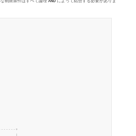
うな制限条件はすべて論理
によって結合する必要がありま
AND
-
-
-
-
-
-
-
+
       
|