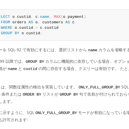
ELECT
 o
.
custid
,
 c
.
name
,
MAX
(
o
.
payment
)
FROM
 orders 
AS
 o
,
 customers 
AS
 c

WHERE
 o
.
custid 
=
 c
.
custid

GROUP
BY
 o
.
custid
;
ーを SQL-92 で有効にするには、選択リストから
カラムを省略す
name
1999 以降では、
カラムに機能的に依存している場合、オプション
GROUP BY
係が
と
の間に存在する場合、クエリーは有効です。 た
name
custid
QL は、関数従属性の検出を実装しています。
SQ
ONLY_FULL_GROUP_BY
条件または
リストが
句で名前が付けられておら
G
ORDER BY
GROUP BY
します。
に示すように、SQL
モードが有効になっている場合
ONLY_FULL_GROUP_BY
も許可されます: