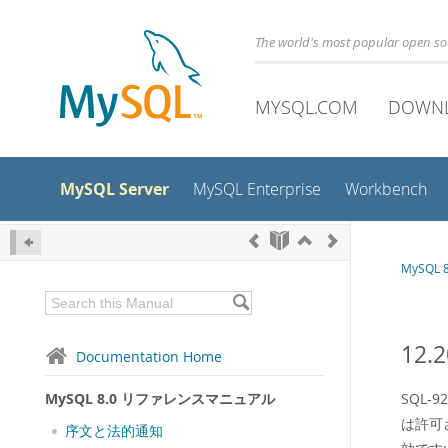
The world's most popular open s
MYSQL.COM
DOWN
MySQL Server
MySQL Enterprise
Workbench
MySQL
12.
Documentation Home
MySQL 8.0 リファレンスマニュアル
SQL-
は許可
序文と法的通知