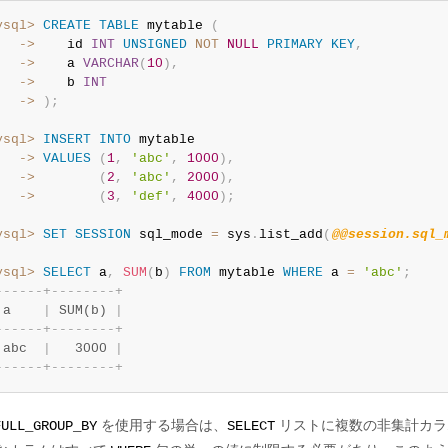
ysql>
CREATE
TABLE
 mytable 
(
   ->
    id 
INT
UNSIGNED
NOT
NULL
PRIMARY
KEY
,
   ->
    a 
VARCHAR
(
10
)
,
   ->
    b 
INT
   ->
)
;
ysql>
INSERT
INTO
   ->
VALUES
(
1
,
'abc'
,
1000
)
,
   ->
(
2
,
'abc'
,
2000
)
,
   ->
(
3
,
'def'
,
4000
)
;
ysql>
SET
SESSION
 sql_mode 
=
 sys
.
list_add
(
@@session.sql_
ysql>
SELECT
 a
,
SUM
(
b
)
FROM
 mytable 
WHERE
 a 
=
'abc'
;
-
-
-
-
-
-
+
-
-
-
-
-
-
-
-
+
 a    
|
 SUM(b) 
|
-
-
-
-
-
-
+
-
-
-
-
-
-
-
-
+
 abc  
|
   3000 
|
-
-
-
-
-
-
+
-
-
-
-
-
-
-
-
+
を使用する場合は、
リストに複数の非集計カラ
FULL_GROUP_BY
SELECT