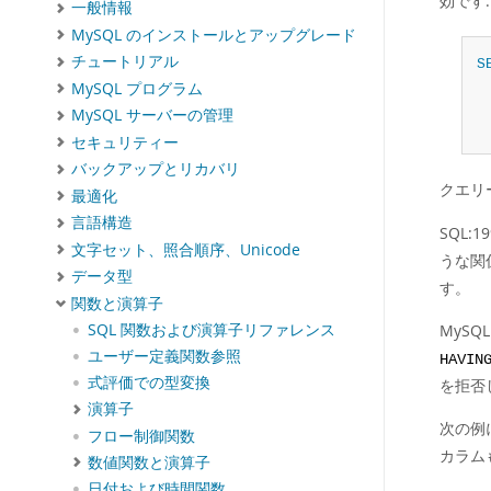
効です:
一般情報
MySQL のインストールとアップグレード
チュートリアル
S
MySQL プログラム
MySQL サーバーの管理
セキュリティー
バックアップとリカバリ
クエリ
最適化
言語構造
SQL:
文字セット、照合順序、Unicode
うな関
データ型
す。
関数と演算子
MyS
SQL 関数および演算子リファレンス
ユーザー定義関数参照
HAVIN
式評価での型変換
を拒否
演算子
次の例
フロー制御関数
カラム
数値関数と演算子
日付および時間関数