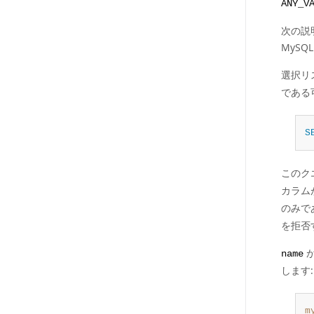
ANY_V
次の説
MyS
選択リ
である
S
このク
カラム
のみで
を拒否
name
します:
m