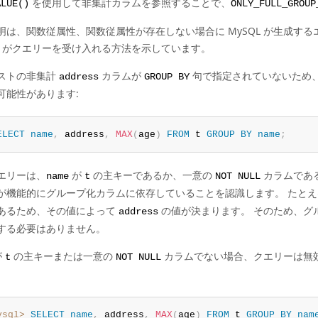
を使用して非集計カラムを参照することで、
ALUE()
ONLY_FULL_GROUP
明は、関数従属性、関数従属性が存在しない場合に MySQL が生成す
QL がクエリーを受け入れる方法を示しています。
ストの非集計
カラムが
句で指定されていないため
address
GROUP BY
可能性があります:
ELECT
name
,
 address
,
MAX
(
age
)
FROM
 t 
GROUP
BY
name
;
エリーは、
が
の主キーであるか、一意の
カラムである
name
t
NOT NULL
が機能的にグループ化カラムに依存していることを認識します。 たとえ
あるため、その値によって
の値が決まります。 そのため、グ
address
する必要はありません。
が
の主キーまたは一意の
カラムでない場合、クエリーは無
t
NOT NULL
ysql>
SELECT
name
,
 address
,
MAX
(
age
)
FROM
 t 
GROUP
BY
nam