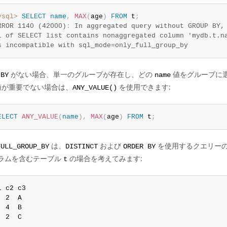
ysql>
SELECT
name
,
MAX
(
age
)
FROM
 t
;
RROR 1140 (42000)
:
 In aggregated query without GROUP BY, 
1 of SELECT list contains nonaggregated column 'mydb.t.na
s incompatible with sql_mode=only_full_group_by
がない場合、単一のグループが存在し、どの
値をグループに選
 BY
name
が重要でない場合は、
を使用できます:
ANY_VALUE()
ELECT
ANY_VALUE
(
name
)
,
MAX
(
age
)
FROM
 t
;
は、
および
を使用するクエリーの
FULL_GROUP_BY
DISTINCT
ORDER BY
ラムを含むテーブル
の場合を考えてみます:
t
1 c2 c3

  2  A

  4  B

  2  C