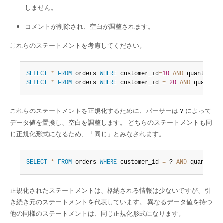
しません。
コメントが削除され、空白が調整されます。
これらのステートメントを考慮してください。
SELECT
*
FROM
 orders 
WHERE
 customer_id
=
10
AND
 quantity
>
2
SELECT
*
FROM
 orders 
WHERE
 customer_id 
=
20
AND
 quantity
これらのステートメントを正規化するために、パーサーは
によって
?
データ値を置換し、空白を調整します。 どちらのステートメントも同
じ正規化形式になるため、
「
同じ
」
とみなされます。
SELECT
*
FROM
 orders 
WHERE
 customer_id 
=
 ? 
AND
 quantity 
正規化されたステートメントは、格納される情報は少ないですが、引
き続き元のステートメントを代表しています。 異なるデータ値を持つ
他の同様のステートメントは、同じ正規化形式になります。