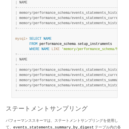
|
 NAME                                                  
+
-
-
-
-
-
-
-
-
-
-
-
-
-
-
-
-
-
-
-
-
-
-
-
-
-
-
-
-
-
-
-
-
-
-
-
-
-
-
-
-
-
-
-
-
-
-
-
-
-
-
-
-
-
-
-
|
 memory/performance_schema/events_statements_history.sq
|
 memory/performance_schema/events_statements_current.sq
|
 memory/performance_schema/events_statements_history_lo
+
-
-
-
-
-
-
-
-
-
-
-
-
-
-
-
-
-
-
-
-
-
-
-
-
-
-
-
-
-
-
-
-
-
-
-
-
-
-
-
-
-
-
-
-
-
-
-
-
-
-
-
-
-
-
-
mysql>
SELECT
NAME
FROM
 performance_schema
.
setup_instruments

WHERE
NAME
LIKE
'memory/performance_schema/%.toke
+
-
-
-
-
-
-
-
-
-
-
-
-
-
-
-
-
-
-
-
-
-
-
-
-
-
-
-
-
-
-
-
-
-
-
-
-
-
-
-
-
-
-
-
-
-
-
-
-
-
-
-
-
-
-
-
|
 NAME                                                  
+
-
-
-
-
-
-
-
-
-
-
-
-
-
-
-
-
-
-
-
-
-
-
-
-
-
-
-
-
-
-
-
-
-
-
-
-
-
-
-
-
-
-
-
-
-
-
-
-
-
-
-
-
-
-
-
|
 memory/performance_schema/events_statements_history.to
|
 memory/performance_schema/events_statements_current.to
|
 memory/performance_schema/events_statements_summary_by
|
 memory/performance_schema/events_statements_history_lo
+
-
-
-
-
-
-
-
-
-
-
-
-
-
-
-
-
-
-
-
-
-
-
-
-
-
-
-
-
-
-
-
-
-
-
-
-
-
-
-
-
-
-
-
-
-
-
-
-
-
-
-
-
-
-
-
ステートメントサンプリング
パフォーマンススキーマは、ステートメントサンプリングを使用し
て、
テーブル内の各
events_statements_summary_by_digest