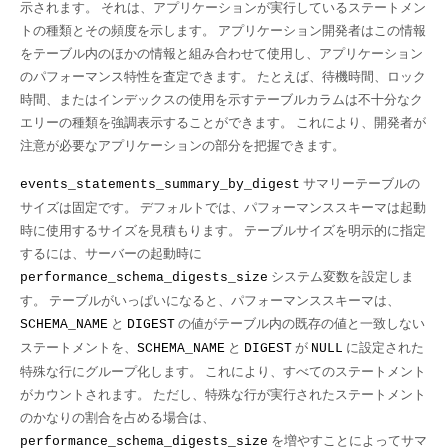
示されます。 それは、アプリケーションが実行しているステートメン
トの種類とその頻度を示します。 アプリケーション開発者はこの情報
をテーブル内のほかの情報と組み合わせて使用し、アプリケーション
のパフォーマンス特性を査定できます。 たとえば、待機時間、ロック
時間、またはインデックスの使用を示すテーブルカラムは不十分なク
エリーの種類を強調表示することができます。 これにより、開発者が
注意が必要なアプリケーションの部分を把握できます。
サマリーテーブルの
events_statements_summary_by_digest
サイズは固定です。 デフォルトでは、パフォーマンススキーマは起動
時に使用するサイズを見積もります。 テーブルサイズを明示的に指定
するには、サーバーの起動時に
システム変数を設定しま
performance_schema_digests_size
す。 テーブルがいっぱいになると、パフォーマンススキーマは、
と
の値がテーブル内の既存の値と一致しない
SCHEMA_NAME
DIGEST
ステートメントを、
と
が
に設定された
SCHEMA_NAME
DIGEST
NULL
特殊な行にグループ化します。 これにより、すべてのステートメント
がカウントされます。 ただし、特殊な行が実行されたステートメント
のかなりの割合を占める場合は、
を増やすことによってサマ
performance_schema_digests_size