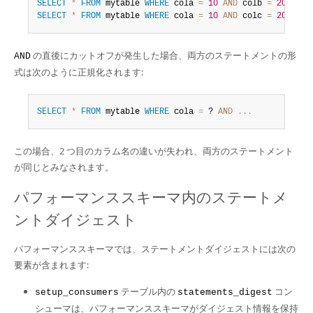
SELECT
*
FROM
 mytable 
WHERE
 cola 
=
10
AND
 colb 
=
20
SELECT
*
FROM
 mytable 
WHERE
 cola 
=
10
AND
 colc 
=
20
の直後にカットオフが発生した場合、両方のステートメントの形
AND
式は次のように正規化されます:
SELECT
*
FROM
 mytable 
WHERE
 cola 
=
 ? 
AND
.
.
.
この場合、2 つ目のカラム名の違いが失われ、両方のステートメント
が同じとみなされます。
パフォーマンススキーマ内のステートメ
ントダイジェスト
パフォーマンススキーマでは、ステートメントダイジェストには次の
要素が含まれます:
テーブル内の
コン
setup_consumers
statements_digest
シューマは、パフォーマンススキーマがダイジェスト情報を保持