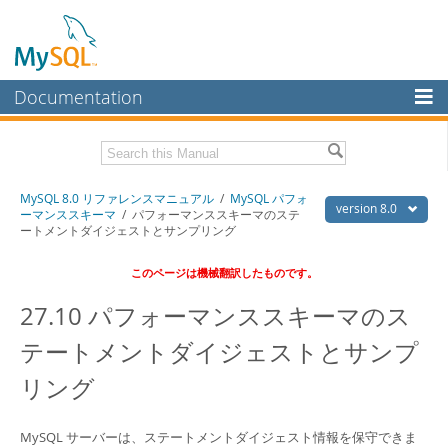
Documentation
MySQL Server
MySQL Enterprise
Download this Manual
MySQL 8.0 リファレンスマニュアル
/
MySQL パフォ
Workbench
version 8.0
ーマンススキーマ
/ パフォーマンススキーマのステ
ートメントダイジェストとサンプリング
InnoDB Cluster
PDF (US Ltr)
- 36.1Mb
PDF (A4)
- 36.2Mb
このページは機械翻訳したものです。
MySQL NDB Cluster
27.10 パフォーマンススキーマのス
Connectors
テートメントダイジェストとサンプ
More
リング
MySQL.com
Downloads
MySQL サーバーは、ステートメントダイジェスト情報を保守できま