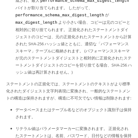
成され、最大
performance_schema_max_digest_length
バイトが割り当てられます。 したがって、
が
performance_schema_max_digest_length
より小さい場合、コピーは元のコピーと
max_digest_length
相対的に切り捨てられます。 正規化されたステートメントダイ
ジェストのコピーは、元の正規化されたステートメントから計算
された SHA-256 ハッシュ値とともに、適切な「パフォーマンス
スキーマ」テーブルに格納されます。 (パフォーマンススキーマ
が元のステートメントダイジェストと相対的に正規化されたステ
ートメントダイジェストのコピーを切り捨てる場合、SHA-256 ハ
ッシュ値は再計算されません。)
ステートメントの正規化では、ステートメントのテキストがより標準
化されたダイジェスト文字列表現に変換され、一般的なステートメン
トの構造は保持されますが、構造に不可欠でない情報は削除されます:
データベースまたはテーブル名などのオブジェクト識別子は保持
されます。
リテラル値はパラメータマーカーに変換されます。 正規化され
たステートメントは、名前、パスワード、日付などの情報を保持