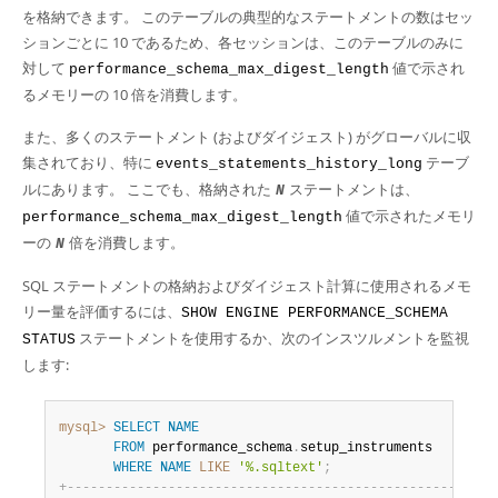
を格納できます。 このテーブルの典型的なステートメントの数はセッ
ションごとに 10 であるため、各セッションは、このテーブルのみに
対して
値で示され
performance_schema_max_digest_length
るメモリーの 10 倍を消費します。
また、多くのステートメント (およびダイジェスト) がグローバルに収
集されており、特に
テーブ
events_statements_history_long
ルにあります。 ここでも、格納された
ステートメントは、
N
値で示されたメモリ
performance_schema_max_digest_length
ーの
倍を消費します。
N
SQL ステートメントの格納およびダイジェスト計算に使用されるメモ
リー量を評価するには、
SHOW ENGINE PERFORMANCE_SCHEMA
ステートメントを使用するか、次のインスツルメントを監視
STATUS
します:
mysql>
SELECT
NAME
FROM
 performance_schema
.
setup_instruments

WHERE
NAME
LIKE
'%.sqltext'
;
+
-
-
-
-
-
-
-
-
-
-
-
-
-
-
-
-
-
-
-
-
-
-
-
-
-
-
-
-
-
-
-
-
-
-
-
-
-
-
-
-
-
-
-
-
-
-
-
-
-
-
-
-
-
-
-