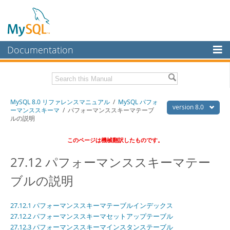
Documentation
MySQL Server
MySQL Enterprise
Download this Manual
MySQL 8.0 リファレンスマニュアル
/
MySQL パフォ
Workbench
version 8.0
ーマンススキーマ
/ パフォーマンススキーマテーブ
ルの説明
InnoDB Cluster
PDF (US Ltr)
- 36.1Mb
PDF (A4)
- 36.2Mb
このページは機械翻訳したものです。
MySQL NDB Cluster
27.12 パフォーマンススキーマテー
Connectors
ブルの説明
More
MySQL.com
27.12.1 パフォーマンススキーマテーブルインデックス
Downloads
27.12.2 パフォーマンススキーマセットアップテーブル
27.12.3 パフォーマンススキーマインスタンステーブル