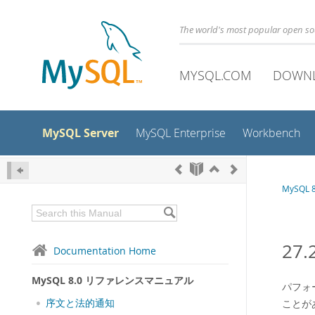
The world's most popular open s
MYSQL.COM
DOWN
MySQL Server
MySQL Enterprise
Workbench
MySQL
27
Documentation Home
MySQL 8.0 リファレンスマニュアル
パフォ
序文と法的通知
ことが