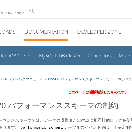
ource database
LOADS
DOCUMENTATION
DEVELOPER ZONE
InnoDB Cluster
MySQL NDB Cluster
Connectors
More
 8.0 リファレンスマニュアル
/
MySQL パフォーマンススキーマ
/ パフォーマンス
このページは機械翻訳したものです。
.20 パフォーマンススキーマの制約
ーマンススキーマでは、データの収集または生成に相互排他ロックを使
あります。
テーブルのイベント値は、非決定的
performance_schema