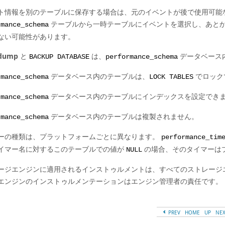
ト情報を別のテーブルに保存する場合は、元のイベントが後で使用可能
テーブルから一時テーブルにイベントを選択し、あと
rmance_schema
ない可能性があります。
dump
と
は、
データベース
BACKUP DATABASE
performance_schema
データベース内のテーブルは、
でロック
rmance_schema
LOCK TABLES
データベース内のテーブルにインデックスを設定でき
rmance_schema
データベース内のテーブルは複製されません。
rmance_schema
ーの種類は、プラットフォームごとに異なります。
performance_tim
イマー名に対するこのテーブルでの値が
の場合、そのタイマーは
NULL
ージエンジンに適用されるインストゥルメントは、すべてのストレージ
エンジンのインストゥルメンテーションはエンジン管理者の責任です。
PREV
HOME
UP
NE