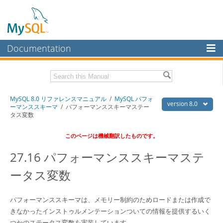
Documentation
MySQL Server
MySQL Enterprise
Download this Manual
MySQL 8.0 リファレンスマニュアル
/
MySQL パフォ
Workbench
version 8.0
ーマンススキーマ
/ パフォーマンススキーマステー
タス変数
InnoDB Cluster
PDF (US Ltr)
- 36.1Mb
PDF (A4)
- 36.2Mb
このページは機械翻訳したものです。
MySQL NDB Cluster
27.16 パフォーマンススキーマステ
Connectors
ータス変数
More
MySQL.com
パフォーマンススキーマは、メモリー制約のためロードまたは作成で
Downloads
きなかったインストゥルメンテーションついての情報を提供するいく
つかのステータス変数を実装しています。