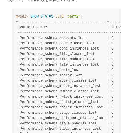
Developer Zone
mysql>
SHOW
STATUS
LIKE
'perf%'
;
+
-
-
-
-
-
-
-
-
-
-
-
-
-
-
-
-
-
-
-
-
-
-
-
-
-
-
-
-
-
-
-
-
-
-
-
-
-
-
-
-
-
-
-
+
-
-
-
-
-
-
-
+
|
 Variable_name                             
|
 Value 
|
+
-
-
-
-
-
-
-
-
-
-
-
-
-
-
-
-
-
-
-
-
-
-
-
-
-
-
-
-
-
-
-
-
-
-
-
-
-
-
-
-
-
-
-
+
-
-
-
-
-
-
-
+
|
 Performance_schema_accounts_lost          
|
 0     
|
|
 Performance_schema_cond_classes_lost      
|
 0     
|
|
 Performance_schema_cond_instances_lost    
|
 0     
|
|
 Performance_schema_file_classes_lost      
|
 0     
|
|
 Performance_schema_file_handles_lost      
|
 0     
|
|
 Performance_schema_file_instances_lost    
|
 0     
|
|
 Performance_schema_hosts_lost             
|
 0     
|
|
 Performance_schema_locker_lost            
|
 0     
|
|
 Performance_schema_mutex_classes_lost     
|
 0     
|
|
 Performance_schema_mutex_instances_lost   
|
 0     
|
|
 Performance_schema_rwlock_classes_lost    
|
 0     
|
|
 Performance_schema_rwlock_instances_lost  
|
 0     
|
|
 Performance_schema_socket_classes_lost    
|
 0     
|
|
 Performance_schema_socket_instances_lost  
|
 0     
|
|
 Performance_schema_stage_classes_lost     
|
 0     
|
|
 Performance_schema_statement_classes_lost 
|
 0     
|
|
 Performance_schema_table_handles_lost     
|
 0     
|
|
 Performance_schema_table_instances_lost   
|
 0     
|