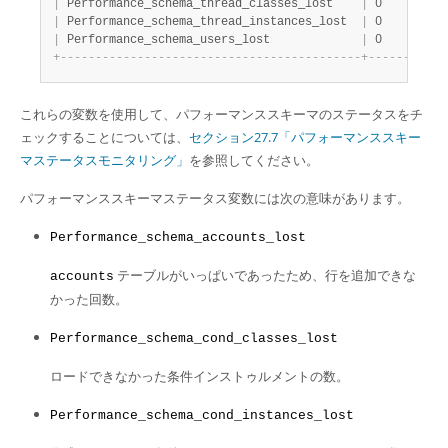
|
 Performance_schema_thread_classes_lost    
|
 0     
|
|
 Performance_schema_thread_instances_lost  
|
 0     
|
|
 Performance_schema_users_lost             
|
 0     
|
+
-
-
-
-
-
-
-
-
-
-
-
-
-
-
-
-
-
-
-
-
-
-
-
-
-
-
-
-
-
-
-
-
-
-
-
-
-
-
-
-
-
-
-
+
-
-
-
-
-
-
-
+
これらの変数を使用して、パフォーマンススキーマのステータスをチ
ェックすることについては、
セクション27.7「パフォーマンススキー
マステータスモニタリング」
を参照してください。
パフォーマンススキーマステータス変数には次の意味があります。
Performance_schema_accounts_lost
テーブルがいっぱいであったため、行を追加できな
accounts
かった回数。
Performance_schema_cond_classes_lost
ロードできなかった条件インストゥルメントの数。
Performance_schema_cond_instances_lost