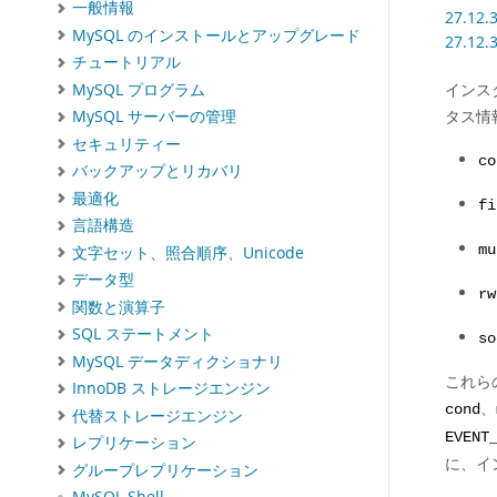
一般情報
27.12.
MySQL のインストールとアップグレード
27.12.
チュートリアル
インス
MySQL プログラム
タス情
MySQL サーバーの管理
セキュリティー
co
バックアップとリカバリ
最適化
fi
言語構造
mu
文字セット、照合順序、Unicode
データ型
rw
関数と演算子
SQL ステートメント
so
MySQL データディクショナリ
これら
InnoDB ストレージエンジン
、
cond
代替ストレージエンジン
EVENT
レプリケーション
に、イ
グループレプリケーション