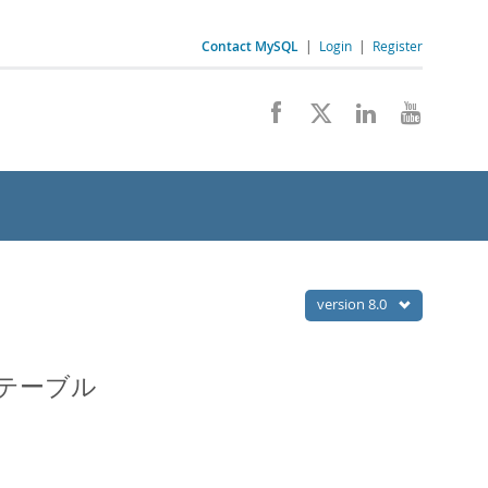
Contact MySQL
|
Login
|
Register
version 8.0
ステーブル