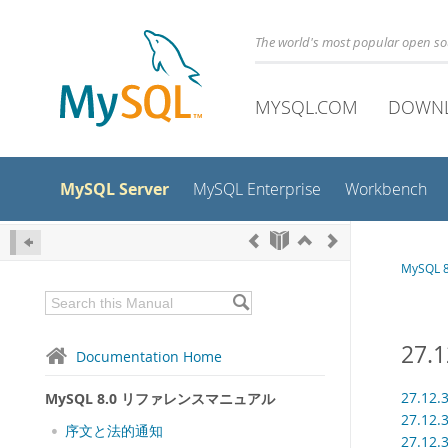
The world's most popular open s
MYSQL.COM
DOWN
MySQL Server
MySQL Enterprise
Workbench
MySQL
27
Documentation Home
27.12.
MySQL 8.0 リファレンスマニュアル
27.12.
序文と法的通知
27.12