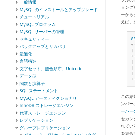
一般情報
ョング
MySQL のインストールとアップグレード
ーから
チュートリアル
えば、
MySQL プログラム
MySQL サーバーの管理
セキュリティー
S
+
バックアップとリカバリ
|
最適化
+
言語構造
|
|
文字セット、照合順序、Unicode
|
データ型
+
関数と演算子
SQL ステートメント
この結
MySQL データディクショナリ
ンバー
InnoDB ストレージエンジン
ーバー
代替ストレージエンジン
セカン
レプリケーション
れてい
グループレプリケーション
を結合