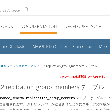
ource database
LOADS
DOCUMENTATION
DEVELOPER ZONE
InnoDB Cluster
MySQL NDB Cluster
Connectors
More
 8.0 リファレンスマニュアル
/
...
/
replication_group_members テーブル
このページは機械翻訳したものです。
3.2 replication_group_members テーブル
テーブルは、グループ
rmance_schema.replication_group_members
に使用されます。 新しいメンバーが結合されたときにグループの構成
情報が更新されます。 その時点で、サーバーはメタデータの一部を交換