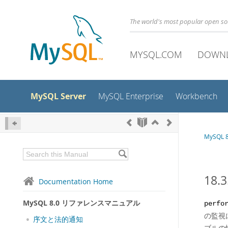
The world's most popular open s
MYSQL.COM
DOWN
MySQL Server
MySQL Enterprise
Workbench
MySQL
18.
Documentation Home
MySQL 8.0 リファレンスマニュアル
perfo
の監視
序文と法的通知
ブルの