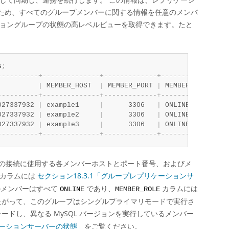
ため、すべてのグループメンバーに関する情報を任意のメンバ
ショングループの状態の高レベルビューを取得できます。たと
s
;
-
-
-
-
-
-
-
-
-
-
+
-
-
-
-
-
-
-
-
-
-
-
-
-
-
+
-
-
-
-
-
-
-
-
-
-
-
-
-
+
-
-
-
-
-
-
-
-
-
-
-
-
-
-
+
-
              
|
 MEMBER_HOST  
|
 MEMBER_PORT 
|
 MEMBER_STATE 
|
 
-
-
-
-
-
-
-
-
-
-
+
-
-
-
-
-
-
-
-
-
-
-
-
-
-
+
-
-
-
-
-
-
-
-
-
-
-
-
-
+
-
-
-
-
-
-
-
-
-
-
-
-
-
-
+
-
027337932 
|
 example1     
|
      3306   
|
 ONLINE       
|
 
027337932 
|
 example2     
|
      3306   
|
 ONLINE       
|
 
027337932 
|
 example3     
|
      3306   
|
 ONLINE       
|
 
-
-
-
-
-
-
-
-
-
-
+
-
-
-
-
-
-
-
-
-
-
-
-
-
-
+
-
-
-
-
-
-
-
-
-
-
-
-
-
+
-
-
-
-
-
-
-
-
-
-
-
-
-
-
+
-
への接続に使用する各メンバーホストとポート番号、およびメ
カラムには
セクション18.3.1「グループレプリケーションサ
のメンバーはすべて
であり、
カラムには
ONLINE
MEMBER_ROLE
 したがって、このグループはシングルプライマリモードで実行さ
ドし、異なる MySQL バージョンを実行しているメンバー
リケーションサーバーの状態」
をご覧ください。