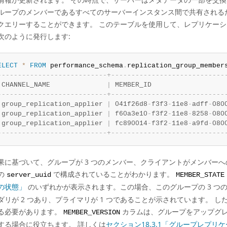
ループのメンバーであるすべてのサーバーインスタンス間で共有される
クエリーすることができます。 このテーブルを使用して、レプリケー
次のように発行します:
ELECT
*
FROM
 performance_schema
.
replication_group_member
-
-
-
-
-
-
-
-
-
-
-
-
-
-
-
-
-
-
-
-
-
-
-
-
-
-
-
+
-
-
-
-
-
-
-
-
-
-
-
-
-
-
-
-
-
-
-
-
-
-
-
-
-
-
-
-
 CHANNEL_NAME              
|
 MEMBER_ID	             
-
-
-
-
-
-
-
-
-
-
-
-
-
-
-
-
-
-
-
-
-
-
-
-
-
-
-
+
-
-
-
-
-
-
-
-
-
-
-
-
-
-
-
-
-
-
-
-
-
-
-
-
-
-
-
-
 group_replication_applier 
|
 041f26d8
-
f3f3
-
11e8
-
adff
-
080
 group_replication_applier 
|
 f60a3e10
-
f3f2
-
11e8
-
8258
-
080
 group_replication_applier 
|
 fc890014
-
f3f2
-
11e8
-
a9fd
-
080
-
-
-
-
-
-
-
-
-
-
-
-
-
-
-
-
-
-
-
-
-
-
-
-
-
-
-
+
-
-
-
-
-
-
-
-
-
-
-
-
-
-
-
-
-
-
-
-
-
-
-
-
-
-
-
-
果に基づいて、グループが 3 つのメンバー、クライアントがメンバー
の
で構成されていることがわかります。
server_uuid
MEMBER_STATE
の状態」
のいずれかが表示されます。この場合、このグループの 3 つ
ダリが 2 つあり、プライマリが 1 つであることが示されています。
る必要があります。
カラムは、グループをアップグレー
MEMBER_VERSION
する場合に役立ちます。 詳しくは
セクション18.3.1「グループレプ