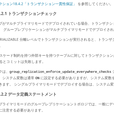
クション18.4.2「トランザクション一貫性保証」
を参照してください。
.3.2.1 トランザクションチェック
プがマルチプライマリモードでデプロイされている場合、トランザクシ
。 グループレプリケーションがマルチプライマリモードでデプロイされ
ERIALIZABLE 分離レベルでトランザクションが実行されると、ト
。
スケード制約を持つ外部キーを持つテーブルに対してトランザクション
るとコミットは失敗します。
クは、
group_replication_enforce_update_everywhere_checks
、システム変数は通常
に設定する必要がありますが、システム変数
ON
きます。 シングルプライマリモードでデプロイする場合は、システム
.3.2.2 データ定義ステートメント
プライマリモードのグループレプリケーショントポロジでは、一般にデータ
に注意する必要があります。