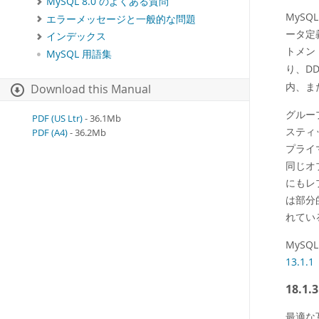
MySQL 8.0 のよくある質問
MyS
エラーメッセージと一般的な問題
ータ定
インデックス
トメン
MySQL 用語集
り、D
内、ま
Download this Manual
グルー
PDF (US Ltr)
- 36.1Mb
スティ
PDF (A4)
- 36.2Mb
プライ
同じオ
にもレ
は部分
れてい
MyS
13.
18.1
最適な