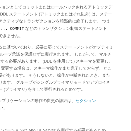
ンザクションとしてコミットまたはロールバックされるアトミックデ
DDL ステートメント (アトミックまたはそれ以外) は、ステー
アクティブなトランザクションを暗黙的に終了します。 つま
などのトランザクション制御ステートメント
 ... COMMIT
できません。
ムに基づいており、必要に応じてステートメントがオプティミ
ループ承諾を保護せずに実行されます。 したがって、マルチ
る必要があります。 (DDL を使用して) スキーマを変更し、
て) 変更する場合は、スキーマ操作がまだ完了しておらず、どこ
要があります。 そうしないと、操作が中断されたとき、また
ります。 グループがシングルプライマリモードでデプロイさ
(プライマリ) を介して実行されるためです。
トのレプリケーションの動作の変更の詳細は、
セクション
い。
ョンの MySQL Server を実行する必要があるため、