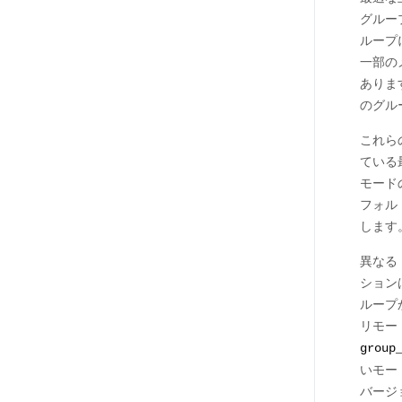
グルー
ループ
一部の
ありま
のグル
これら
ている
モード
フォル
します。
異なる
ション
ループ
リモー
group
いモー
バージ