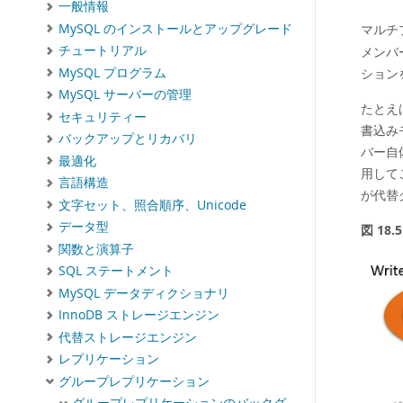
一般情報
MySQL のインストールとアップグレード
マルチ
チュートリアル
メンバ
MySQL プログラム
ション
MySQL サーバーの管理
たとえ
セキュリティー
書込み
バックアップとリカバリ
バー自
最適化
用して
言語構造
が代替
文字セット、照合順序、Unicode
データ型
図 18
関数と演算子
SQL ステートメント
MySQL データディクショナリ
InnoDB ストレージエンジン
代替ストレージエンジン
レプリケーション
グループレプリケーション