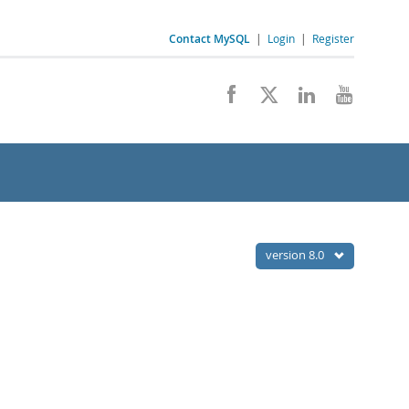
Contact MySQL
|
Login
|
Register
version 8.0