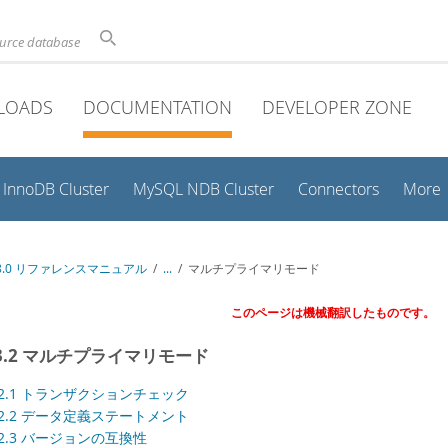
ource database
LOADS
DOCUMENTATION
DEVELOPER ZONE
InnoDB Cluster
MySQL NDB Cluster
Connectors
More
 8.0 リファレンスマニュアル
/
...
/
マルチプライマリモード
このページは機械翻訳したものです。
1.3.2 マルチプライマリモード
.3.2.1 トランザクションチェック
.3.2.2 データ定義ステートメント
.3.2.3 バージョンの互換性