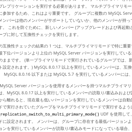
プレプリケーションを実行する必要があります。 マルチプライマリモー
に参加するため、これはより重要です。 グループに複数の MySQL Se
メンバーは他のメンバーがサポートしていないか、他のメンバーが持っ
す。 これを防ぐために、新しいメンバー (アップグレードおよび再起動
ープに対して互換性チェックを実行します。
の互換性チェックの結果の 1 つは、マルチプライマリモードで特に重
最下位バージョンより上位の MySQL Server バージョンを実行し
のままです。 (単一プライマリモードで実行されているグループでは、
ト設定されます。) MySQL 8.0.17 以上を実行しているメンバー
 MySQL 8.0.16 以下または MySQL 5.7 を実行しているメン
 MySQL Server バージョンを使用するメンバーを持つマルチプラ
は、MySQL 8.0.17 以上を実行しているメンバーの読取り/書込み
から離れると、現在最も低いバージョンを実行しているメンバーは自動的
ドで実行されていたグループをマルチプライマリモードで実行するよう
UDF を使用し
_replication_switch_to_multi_primary_mode()
ドに設定されます。 メンバーは、グループに存在する最低バージョンより
ョンを実行しているメンバーが読取り/書込みモードになっている場合