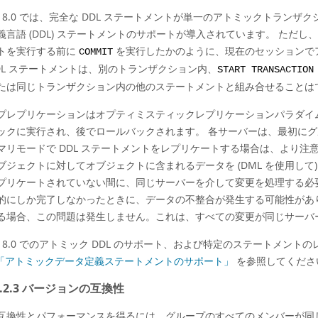
QL 8.0 では、完全な DDL ステートメントが単一のアトミックトラ
義言語 (DDL) ステートメントのサポートが導入されています。 ただし、
トを実行する前に
を実行したかのように、現在のセッションで
COMMIT
DL ステートメントは、別のトランザクション内、
START TRANSACTION
たは同じトランザクション内の他のステートメントと組み合せることは
プレプリケーションはオプティミスティックレプリケーションパラダイ
ックに実行され、後でロールバックされます。 各サーバーは、最初にグ
マリモードで DDL ステートメントをレプリケートする場合は、より注意す
ブジェクトに対してオブジェクトに含まれるデータを (DML を使用し
プリケートされていない間に、同じサーバーを介して変更を処理する必
的にしか完了しなかったときに、データの不整合が発生する可能性があ
る場合、この問題は発生しません。これは、すべての変更が同じサーバー 
QL 8.0 でのアトミック DDL のサポート、および特定のステートメン
1.1「アトミックデータ定義ステートメントのサポート」
を参照してくださ
.3.2.3 バージョンの互換性
互換性とパフォーマンスを得るには、グループのすべてのメンバーが同じバージ