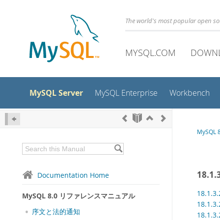
The world's most popular open s
MYSQL.COM
DOWN
MySQL Server
MySQL Enterprise
Workbench
MySQL
18.
Documentation Home
18.1
MySQL 8.0 リファレンスマニュアル
18.1
序文と法的通知
18.1