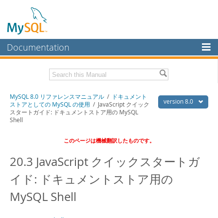
Documentation
MySQL Server
MySQL Enterprise
Download this Manual
MySQL 8.0 リファレンスマニュアル
/
ドキュメント
Workbench
version 8.0
ストアとしての MySQL の使用
/ JavaScript クイック
スタートガイド: ドキュメントストア用の MySQL
InnoDB Cluster
PDF (US Ltr)
- 36.1Mb
Shell
PDF (A4)
- 36.2Mb
MySQL NDB Cluster
このページは機械翻訳したものです。
Connectors
20.3 JavaScript クイックスタートガ
More
イド: ドキュメントストア用の
MySQL.com
MySQL Shell
Downloads