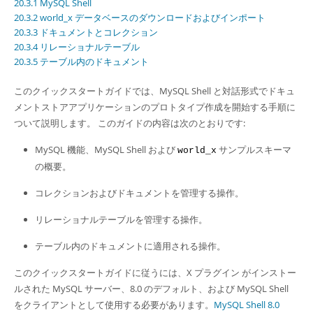
Developer Zone
20.3.1 MySQL Shell
20.3.2 world_x データベースのダウンロードおよびインポート
20.3.3 ドキュメントとコレクション
20.3.4 リレーショナルテーブル
20.3.5 テーブル内のドキュメント
このクイックスタートガイドでは、MySQL Shell と対話形式でドキュ
メントストアアプリケーションのプロトタイプ作成を開始する手順に
ついて説明します。 このガイドの内容は次のとおりです:
MySQL 機能、MySQL Shell および
サンプルスキーマ
world_x
の概要。
コレクションおよびドキュメントを管理する操作。
リレーショナルテーブルを管理する操作。
テーブル内のドキュメントに適用される操作。
このクイックスタートガイドに従うには、X プラグイン がインストー
ルされた MySQL サーバー、8.0 のデフォルト、および MySQL Shell
をクライアントとして使用する必要があります。
MySQL Shell 8.0