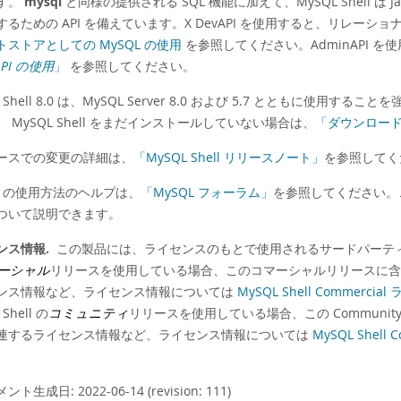
す。
mysql
と同様の提供される SQL 機能に加えて、MySQL Shell は Ja
するための API を備えています。X DevAPI を使用すると、リレ
トストアとしての MySQL の使用
を参照してください。AdminAPI を使
API の使用
」
を参照してください。
L Shell 8.0 は、MySQL Server 8.0 および 5.7 とともに使用する
 MySQL Shell をまだインストールしていない場合は、
「ダウンロー
ースでの変更の詳細は、
「MySQL Shell リリースノート」
を参照してく
QL の使用方法のヘルプは、
「MySQL フォーラム」
を参照してください。
ついて説明できます。
ンス情報.
この製品には、ライセンスのもとで使用されるサードパーティ製ソ
ーシャル
リリースを使用している場合、このコマーシャルリリースに
ンス情報など、ライセンス情報については
MySQL Shell Commer
Shell の
コミュニティ
リリースを使用している場合、この Commun
連するライセンス情報など、ライセンス情報については
MySQL She
。
ト生成日: 2022-06-14 (revision: 111)