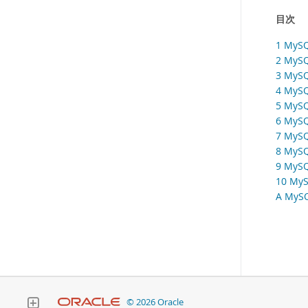
目次
1 MyS
2 MyS
3 MyS
4 MyS
5 MyS
6 MyS
7 MyS
8 MyS
9 My
10 My
A My
© 2026 Oracle