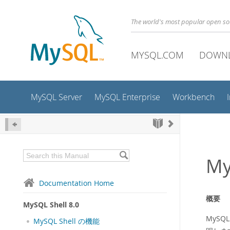
The world's most popular open s
MYSQL.COM
DOWN
MySQL Server
MySQL Enterprise
Workbench
My
Documentation Home
概要
MySQL Shell 8.0
MySQ
MySQL Shell の機能