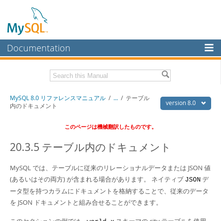
Documentation
MySQL Server
MySQL Enterprise
Download this Manual
MySQL 8.0 リファレンスマニュアル
/
...
/
テーブル
Workbench
version 8.0
内のドキュメント
InnoDB Cluster
PDF (US Ltr)
- 36.1Mb
このページは機械翻訳したものです。
PDF (A4)
- 36.2Mb
MySQL NDB Cluster
20.3.5 テーブル内のドキュメント
Connectors
MySQL では、テーブルに従来のリレーショナルデータまたは JSON 値
More
(あるいはその両方) が含まれる場合があります。 ネイティブ
デ
JSON
MySQL.com
ータ型を持つカラムにドキュメントを格納することで、従来のデータ
を JSON ドキュメントと組み合せることができます。
Downloads