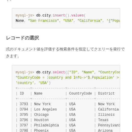
mysql-js>
 db
.
city
.
insert
(
)
.
values
(
None
,
"San Francisco"
,
"USA"
,
"California"
,
'{"Populatio
レコードの選択
式のドキュメント値を評価する検索条件を指定してクエリーを発行で
きます。
mysql-js>
 db
.
city
.
select
(
[
"ID"
,
"Name"
,
"CountryCode"
,
"
"CountryCode = :country and Info->'$.Population' > 10000
'country'
,
'USA'
)
+
-
-
-
-
-
-
+
-
-
-
-
-
-
-
-
-
-
-
-
-
-
-
-
+
-
-
-
-
-
-
-
-
-
-
-
-
-
+
-
-
-
-
-
-
-
-
-
-
-
-
-
-
-
-
+
|
 ID   
|
 Name           
|
 CountryCode 
|
 District       
|
+
-
-
-
-
-
-
+
-
-
-
-
-
-
-
-
-
-
-
-
-
-
-
-
+
-
-
-
-
-
-
-
-
-
-
-
-
-
+
-
-
-
-
-
-
-
-
-
-
-
-
-
-
-
-
+
|
 3793 
|
 New York       
|
 USA         
|
 New York       
|
|
 3794 
|
 Los Angeles    
|
 USA         
|
 California     
|
|
 3795 
|
 Chicago        
|
 USA         
|
 Illinois       
|
|
 3796 
|
 Houston        
|
 USA         
|
 Texas          
|
|
 3797 
|
 Philadelphia   
|
 USA         
|
 Pennsylvania   
|
|
 3798 
|
 Phoenix        
|
 USA         
|
 Arizona        
|