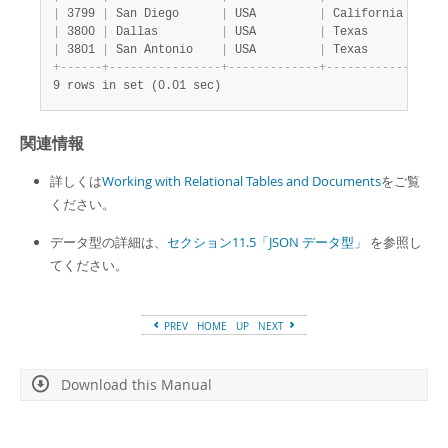
|
 3799 
|
 San Diego      
|
 USA         
|
 California     
|
|
 3800 
|
 Dallas         
|
 USA         
|
 Texas          
|
|
 3801 
|
 San Antonio    
|
 USA         
|
 Texas          
|
+
-
-
-
-
-
-
+
-
-
-
-
-
-
-
-
-
-
-
-
-
-
-
-
+
-
-
-
-
-
-
-
-
-
-
-
-
-
+
-
-
-
-
-
-
-
-
-
-
-
-
-
-
-
-
+
9 rows in set (0.01 sec)
関連情報
詳しくは
Working with Relational Tables and Documents
をご覧
ください。
データ型の詳細は、
セクション11.5「JSON データ型」
を参照し
てください。
PREV
HOME
UP
NEXT
Download this Manual