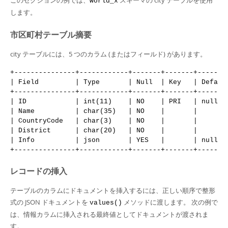
このセクションの例では、
スキーマの city テーブルを使用
world_x
Developer Zone
します。
市区町村テーブル摘要
city テーブルには、5 つのカラム (またはフィールド) があります。
+---------------+------------+-------+-------+--------
| Field         | Type       | Null  | Key   | Default
+---------------+------------+-------+-------+--------
| ID            | int(11)    | NO    | PRI   | null   
| Name          | char(35)   | NO    |       |        
| CountryCode   | char(3)    | NO    |       |        
| District      | char(20)   | NO    |       |        
| Info          | json       | YES   |       | null   
レコードの挿入
テーブルのカラムにドキュメントを挿入するには、正しい順序で整形
式の JSON ドキュメントを
メソッドに渡します。 次の例で
values()
は、情報カラムに挿入される最終値としてドキュメントが渡されま
す。