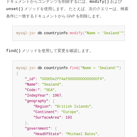
ドキュメントからコンテンツを削除するには、
および
modify()
メソッドを使用します。 たとえば、次のクエリーは、検索
unset()
条件に一致するドキュメントから GNP を削除します。
mysql-js>
 db
.
countryinfo
.
modify
(
"Name = 'Sealand'"
)
.
unse
メソッドを使用して変更を確認します。
find()
mysql-js>
 db
.
countryinfo
.
find
(
"Name = 'Sealand'"
)
{
"_id"
:
"00005e2ff4af00000000000000f4"
,
"Name"
:
"Sealand"
,
"Code:"
:
"SEA"
,
"IndepYear"
:
1967
,
"geography"
:
{
"Region"
:
"British Islands"
,
"Continent"
:
"Europe"
,
"SurfaceArea"
:
193
}
,
"government"
:
{
"HeadOfState"
:
"Michael Bates"
,