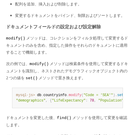
Developer Zone
配列を追加、挿入および削除します。
変更するドキュメントをバインド、制限およびソートします。
ドキュメントフィールドの設定および設定解除
メソッドは、コレクションをフィルタ処理して変更するド
modify()
キュメントのみを含め、指定した操作をそれらのドキュメントに適用
することで機能します。
次の例では、
メソッドは検索条件を使用して変更するドキ
modify()
ュメントを識別し、ネストされたデモグラフィックオブジェクト内の
2 つの値を
メソッドで置き換えます。
set()
mysql-js>
 db
.
countryinfo
.
modify
(
"Code = 'SEA'"
)
.
set
(
"demographics"
,
{
"LifeExpectancy"
:
78
,
"Population"
:
28
}
ドキュメントを変更した後、
メソッドを使用して変更を確認
find()
します。