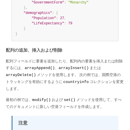
"GovernmentForm"
:
"Monarchy"
}
,
"demographics"
:
{
"Population"
:
27
,
"LifeExpectancy"
:
79
}
}
配列の追加、挿入および削除
配列フィールドに要素を追加したり、配列内の要素を挿入または削除
するには、
、
または
arrayAppend()
arrayInsert()
メソッドを使用します。 次の例では、国際空港の
arrayDelete()
トラッキングを有効にするように
コレクションを変更
countryinfo
します。
最初の例では、
および
メソッドを使用して、すべ
modify()
set()
てのドキュメントに新しい空港フィールドを作成します。
注意