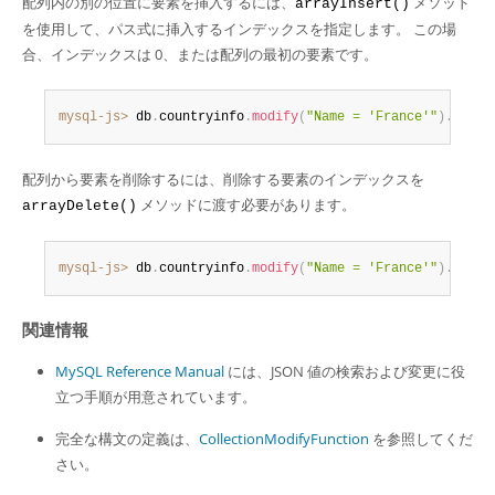
配列内の別の位置に要素を挿入するには、
メソッド
arrayInsert()
を使用して、パス式に挿入するインデックスを指定します。 この場
合、インデックスは 0、または配列の最初の要素です。
mysql-js>
 db
.
countryinfo
.
modify
(
"Name = 'France'"
)
.
array
配列から要素を削除するには、削除する要素のインデックスを
メソッドに渡す必要があります。
arrayDelete()
mysql-js>
 db
.
countryinfo
.
modify
(
"Name = 'France'"
)
.
array
関連情報
MySQL Reference Manual
には、JSON 値の検索および変更に役
立つ手順が用意されています。
完全な構文の定義は、
CollectionModifyFunction
を参照してくだ
さい。