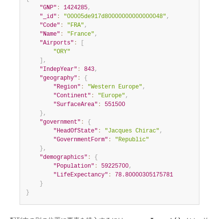
"GNP"
:
1424285
,
"_id"
:
"00005de917d80000000000000048"
,
"Code"
:
"FRA"
,
"Name"
:
"France"
,
"Airports"
:
[
"ORY"
]
,
"IndepYear"
:
843
,
"geography"
:
{
"Region"
:
"Western Europe"
,
"Continent"
:
"Europe"
,
"SurfaceArea"
:
551500
}
,
"government"
:
{
"HeadOfState"
:
"Jacques Chirac"
,
"GovernmentForm"
:
"Republic"
}
,
"demographics"
:
{
"Population"
:
59225700
,
"LifeExpectancy"
:
78.80000305175781
}
}