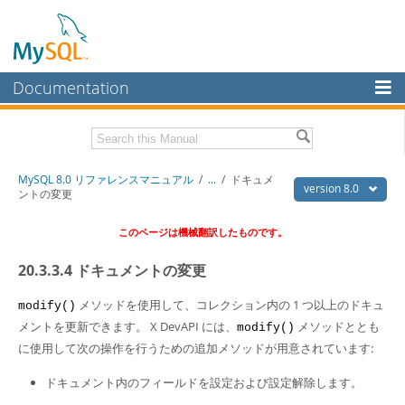
Documentation
MySQL Server
MySQL Enterprise
Download this Manual
MySQL 8.0 リファレンスマニュアル
/
...
/
ドキュメ
Workbench
version 8.0
ントの変更
InnoDB Cluster
PDF (US Ltr)
- 36.1Mb
このページは機械翻訳したものです。
PDF (A4)
- 36.2Mb
MySQL NDB Cluster
20.3.3.4 ドキュメントの変更
Connectors
メソッドを使用して、コレクション内の 1 つ以上のドキュ
modify()
More
メントを更新できます。 X DevAPI には、
メソッドととも
modify()
MySQL.com
に使用して次の操作を行うための追加メソッドが用意されています:
Downloads
ドキュメント内のフィールドを設定および設定解除します。