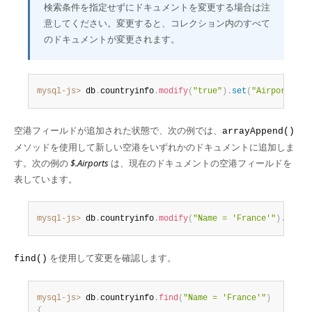
検索条件を指定せずにドキュメントを変更する場合は注
意してください。変更すると、コレクション内のすべて
のドキュメントが変更されます。
mysql-js>
 db
.
countryinfo
.
modify
(
"true"
)
.
set
(
"Airports"
,
空港フィールドが追加された状態で、次の例では、
arrayAppend()
メソッドを使用して新しい空港をいずれかのドキュメントに追加しま
す。次の例の
$.Airports
は、現在のドキュメントの空港フィールドを
表しています。
mysql-js>
 db
.
countryinfo
.
modify
(
"Name = 'France'"
)
.
array
を使用して変更を確認します。
find()
mysql-js>
 db
.
countryinfo
.
find
(
"Name = 'France'"
)
{