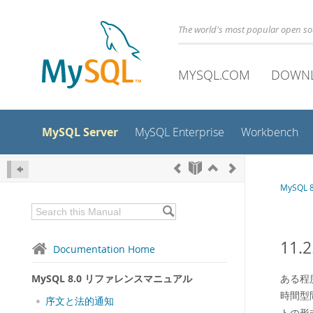
The world's most popular open s
MYSQL.COM
DOWN
MySQL Server
MySQL Enterprise
Workbench
MySQL
11
Documentation Home
MySQL 8.0 リファレンスマニュアル
ある程
時間型
序文と法的通知
トの形