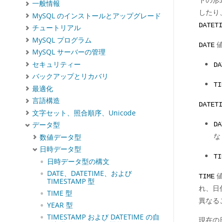
一般情報
したり
MySQL のインストールとアップグレード
DATET
チュートリアル
MySQL プログラム
値
DATE
MySQL サーバーの管理
セキュリティー
DA
バックアップとリカバリ
TI
最適化
言語構造
DATET
文字セット、照合順序、Unicode
データ型
DA
な
数値データ型
日時データ型
TI
日時データ型の構文
DATE、DATETIME、および
値
TIME
TIMESTAMP 型
れ、日
TIME 型
異なる
YEAR 型
TIMESTAMP および DATETIME の自
現在の