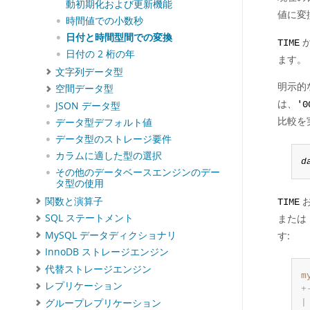
動初期化および更新機能
値に変
時間値での小数秒
日付と時間型間での変換
TIME
日付の 2 桁の年
ます。
文字列データ型
明示的
空間データ型
は、
JSON データ型
'0
比較を
データ型デフォルト値
データ型のストレージ要件
カラムに適した型の選択
d
その他のデータベースエンジンのデー
タ型の使用
関数と演算子
TIME
または
SQL ステートメント
MySQL データディクショナリ
す:
InnoDB ストレージエンジン
代替ストレージエンジン
m
レプリケーション
+
グループレプリケーション
|