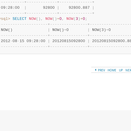
-
-
-
-
-
-
-
-
-
-
-
+
-
-
-
-
-
-
-
-
-
-
-
-
-
+
-
-
-
-
-
-
-
-
-
-
-
-
-
-
+
 09:28:00  
|
       92800 
|
    92800.887 
|
-
-
-
-
-
-
-
-
-
-
-
+
-
-
-
-
-
-
-
-
-
-
-
-
-
+
-
-
-
-
-
-
-
-
-
-
-
-
-
-
+
ysql>
SELECT
NOW
(
)
,
NOW
(
)
+
0
,
NOW
(
3
)
+
0
;
-
-
-
-
-
-
-
-
-
-
-
-
-
-
-
-
-
-
-
-
-
+
-
-
-
-
-
-
-
-
-
-
-
-
-
-
-
-
+
-
-
-
-
-
-
-
-
-
-
-
-
-
-
-
-
-
 NOW()               
|
 NOW()
+
0        
|
 NOW(3)
+
0        
-
-
-
-
-
-
-
-
-
-
-
-
-
-
-
-
-
-
-
-
-
+
-
-
-
-
-
-
-
-
-
-
-
-
-
-
-
-
+
-
-
-
-
-
-
-
-
-
-
-
-
-
-
-
-
-
 2012
-
08
-
15 09:28:00 
|
 20120815092800 
|
 20120815092800.8
-
-
-
-
-
-
-
-
-
-
-
-
-
-
-
-
-
-
-
-
-
+
-
-
-
-
-
-
-
-
-
-
-
-
-
-
-
-
+
-
-
-
-
-
-
-
-
-
-
-
-
-
-
-
-
-
PREV
HOME
UP
NE