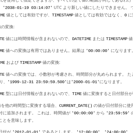
、
UTC より新しい値にしたりできません。 
'2038-01-19 03:14:07'
値としては有効ですが、
値としては有効ではなく、
に
IME
TIMESTAMP
0
の変換:
値には時間情報が含まれないので、
または
値
TE
DATETIME
TIMESTAMP
値への変換は有用ではありません。結果は
になります
ME
'00:00:00'
および
値の変換:
IME
TIMESTAMP
値への変換では、小数秒が考慮され、時間部分が丸められます。 た
TE
り、
は
になります。
'1999-12-31 23:59:59.500'
'2000-01-01'
型には日付情報が含まれないので、
値に変換すると日付部分が
ME
TIME
を他の時間型に変換する場合、
の値が日付部分に使
CURRENT_DATE()
付に追加されます。 これは、時間値が
から
'00:00:00'
'23:59:59'
ことを意味します。
日付が
であるとします。
、
、
'2012-01-01'
'12:00:00'
'24:00:00'