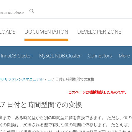
ource database
LOADS
DOCUMENTATION
DEVELOPER ZONE
InnoDB Cluster
MySQL NDB Cluster
Connectors
More
 8.0 リファレンスマニュアル
/
...
/
日付と時間型間での変換
このページは機械翻訳したものです。
.2.7 日付と時間型間での変換
度まで、ある時間型から別の時間型に値を変換できます。 ただし、値の
間の変換は、変換される型で有効な値の範囲に依存します。 たとえば、
式を使用して指定できますが、すべての型で値の範囲が同じであるわけ