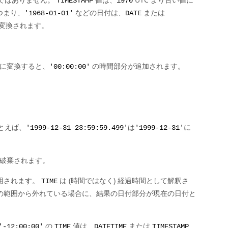
TIMESTAMP
1970
つまり、
などの日付は、
または
'1968-01-01'
DATE
変換されます。
に変換すると、
の時間部分が追加されます。
'00:00:00'
。
とえば、
は
に
'1999-12-31 23:59:59.499'
'1999-12-31'
破棄されます。
用されます。
は (時間ではなく) 経過時間として解釈さ
TIME
の範囲から外れている場合に、結果の日付部分が現在の日付と
の
値は、
または
'-12:00:00'
TIME
DATETIME
TIMESTAMP