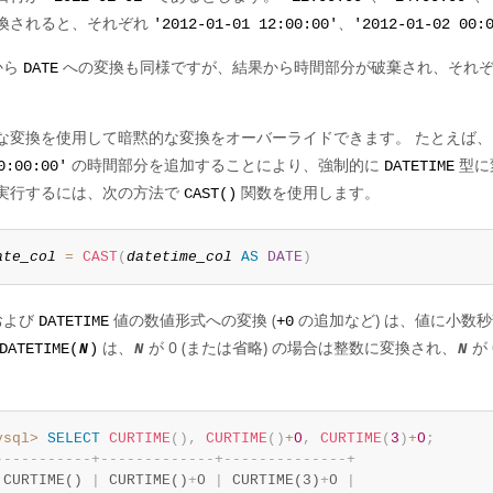
換されると、それぞれ
、
'2012-01-01 12:00:00'
'2012-01-02 00:
から
への変換も同様ですが、結果から時間部分が破棄され、それ
DATE
な変換を使用して暗黙的な変換をオーバーライドできます。 たとえば、
の時間部分を追加することにより、強制的に
型に
0:00:00'
DATETIME
実行するには、次の方法で
関数を使用します。
CAST()
ate_col
=
CAST
(
datetime_col
AS
DATE
)
および
値の数値形式への変換 (
の追加など) は、値に小数
DATETIME
+0
は、
が 0 (または省略) の場合は整数に変換され、
が
DATETIME(
N
)
N
N
ysql>
SELECT
CURTIME
(
)
,
CURTIME
(
)
+
0
,
CURTIME
(
3
)
+
0
;
-
-
-
-
-
-
-
-
-
-
-
+
-
-
-
-
-
-
-
-
-
-
-
-
-
+
-
-
-
-
-
-
-
-
-
-
-
-
-
-
+
 CURTIME() 
|
 CURTIME()
+
0 
|
 CURTIME(3)
+
0 
|