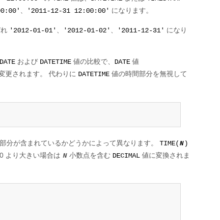
、
になります。
00:00'
'2011-12-31 12:00:00'
ぞれ
、
、
になり
'2012-01-01'
'2012-01-02'
'2011-12-31'
および
値の比較で、
値
DATE
DATETIME
DATE
変更されます。 代わりに
値の時間部分を無視して
DATETIME
秒部分が含まれているかどうかによって異なります。
TIME(
N
)
 0 より大きい場合は
小数点を含む
値に変換されま
N
DECIMAL