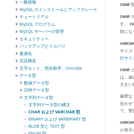
一般情報
CHAR
MySQL のインストールとアップグレード
カ
チュートリアル
CHAR
す。
MySQL プログラム
C
効にな
MySQL サーバーの管理
セキュリティー
VARCH
バックアップとリカバリ
サイズ
最適化
行サイ
言語構造
文字セット、照合順序、Unicode
と
CHAR
データ型
は、値
数値データ型
大きい
日時データ型
厳密な
文字列データ型
合わせ
文字列データ型の構文
で、警
CHAR および VARCHAR 型
BINARY および VARBINARY 型
VARCH
BLOB 型と TEXT 型
が表示
ENUM 型