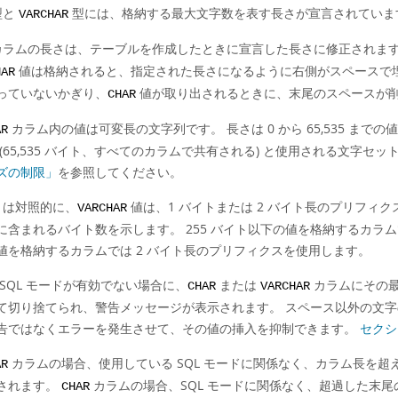
型と
型には、格納する最大文字数を表す長さが宣言されていま
VARCHAR
ラムの長さは、テーブルを作成したときに宣言した長さに修正されます。 
値は格納されると、指定された長さになるように右側がスペースで
HAR
っていないかぎり、
値が取り出されるときに、末尾のスペースが
CHAR
カラム内の値は可変長の文字列です。 長さは 0 から 65,535 まで
AR
 (65,535 バイト、すべてのカラムで共有される) と使用される文字セ
ズの制限」
を参照してください。
は対照的に、
値は、1 バイトまたは 2 バイト長のプリフィ
VARCHAR
に含まれるバイト数を示します。 255 バイト以下の値を格納するカラムで
値を格納するカラムでは 2 バイト長のプリフィクスを使用します。
 SQL モードが有効でない場合に、
または
カラムにその最
CHAR
VARCHAR
て切り捨てられ、警告メッセージが表示されます。 スペース以外の文字の
告ではなくエラーを発生させて、その値の挿入を抑制できます。
セクシ
カラムの場合、使用している SQL モードに関係なく、カラム長を
AR
されます。
カラムの場合、SQL モードに関係なく、超過した末
CHAR