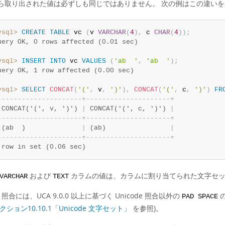
ら取り出された値は必ずしも同じではありません。 次の例はこの違い
ysql>
CREATE
TABLE
 vc 
(
v 
VARCHAR
(
4
)
,
 c 
CHAR
(
4
)
)
;
uery OK, 0 rows affected (0.01 sec)
ysql>
INSERT
INTO
 vc 
VALUES
(
'ab  '
,
'ab  '
)
;
uery OK, 1 row affected (0.00 sec)
ysql>
SELECT
CONCAT
(
'('
,
 v
,
')'
)
,
CONCAT
(
'('
,
 c
,
')'
)
FR
-
-
-
-
-
-
-
-
-
-
-
-
-
-
-
-
-
-
-
-
-
+
-
-
-
-
-
-
-
-
-
-
-
-
-
-
-
-
-
-
-
-
-
+
 CONCAT('(', v, ')') 
|
 CONCAT('(', c, ')') 
|
-
-
-
-
-
-
-
-
-
-
-
-
-
-
-
-
-
-
-
-
-
+
-
-
-
-
-
-
-
-
-
-
-
-
-
-
-
-
-
-
-
-
-
+
 (ab  )              
|
 (ab)                
|
-
-
-
-
-
-
-
-
-
-
-
-
-
-
-
-
-
-
-
-
-
+
-
-
-
-
-
-
-
-
-
-
-
-
-
-
-
-
-
-
-
-
-
+
 row in set (0.06 sec)
および
カラムの値は、カラムに割り当てられた文字セッ
VARCHAR
TEXT
L 照合には、UCA 9.0.0 以上に基づく Unicode 照合以外の
PAD SPACE
クション10.10.1「Unicode 文字セット」
を参照)。