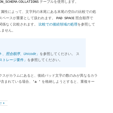
テーブルを使用します。
ON_SCHEMA
COLLATIONS
ド属性によって、文字列の末尾にある末尾の空白の比較での処
スペースが重要として扱われます。
照合順序で
PAD SPACE
関係なく比較されます。
比較での後続領域の処理
を参照して
しません。
、照合順序、Unicode
」
を参照してください。 ス
のストレージ要件」
を参照してください。
クスがカラムにあると、後続パッド文字の数のみが異なるカラ
含まれている場合、
を格納しようとすると、重複キー
'a '
XT