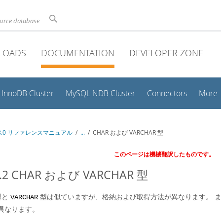
ource database
LOADS
DOCUMENTATION
DEVELOPER ZONE
InnoDB Cluster
MySQL NDB Cluster
Connectors
More
 8.0 リファレンスマニュアル
/
...
/
CHAR および VARCHAR 型
このページは機械翻訳したものです。
3.2 CHAR および VARCHAR 型
型と
型は似ていますが、格納および取得方法が異なります。 
VARCHAR
異なります。