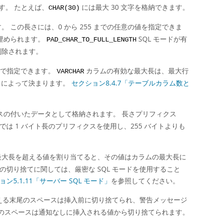
す。 たとえば、
には最大 30 文字を格納できます。
CHAR(30)
この長さには、0 から 255 までの任意の値を指定できま
埋められます。
SQL モードが有
PAD_CHAR_TO_FULL_LENGTH
削除されます。
の値で指定できます。
カラムの有効な最大長は、最大行
VARCHAR
ットによって決まります。
セクション8.4.7「テーブルカラム数と
クスの付いたデータとして格納されます。 長さプリフィクス
は 1 バイト長のプリフィクスを使用し、255 バイトよりも
大長を超える値を割り当てると、その値はカラムの最大長に
切り捨てに関しては、厳密な SQL モードを使用すること
ョン5.1.11「サーバー SQL モード」
を参照してください。
超える末尾のスペースは挿入前に切り捨てられ、警告メッセージ
尾のスペースは通知なしに挿入される値から切り捨てられます。