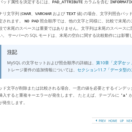
パッド属性を決定するには、
カラムを含む
PAD_ATTRIBUTE
INFORMATI
ナリ文字列 (
、
および
値) の場合、文字列照合パッ
CHAR
VARCHAR
TEXT
定されます。
照合順序では、他の文字と同様に、比較で末尾の
NO PAD
較で末尾のスペースは重要ではありません。文字列は末尾のスペースに
い。 サーバーの SQL モードは、末尾の空白に関する比較動作には影響
注記
MySQL の文字セットおよび照合順序の詳細は、
第10章「
文字セット
トレージ要件の追加情報については、
セクション11.7「データ型
ッド文字が削除または比較される場合、一意の値を必要とするインデッ
挿入すると重複キーエラーが発生します。 たとえば、テーブルに
が
'a'
が発生します。
PREV
HOME
UP
NE