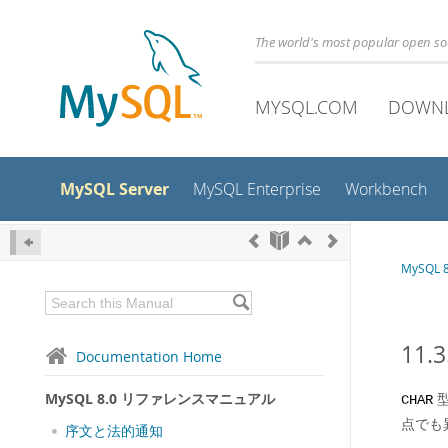
The world's most popular open s
MYSQL.COM
DOWN
MySQL Server
MySQL Enterprise
Workbench
MySQL
11.
Documentation Home
MySQL 8.0 リファレンスマニュアル
CHAR
点でも
序文と法的通知