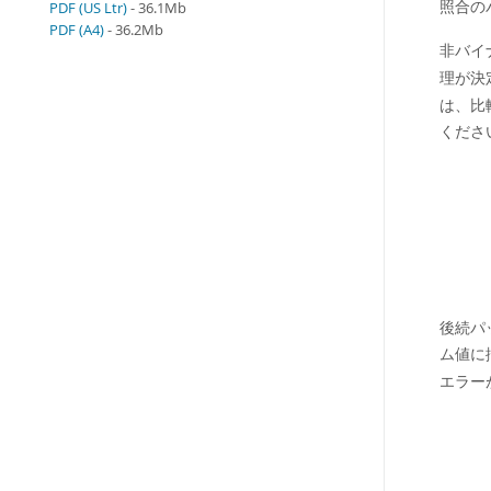
照合の
PDF (US Ltr)
- 36.1Mb
PDF (A4)
- 36.2Mb
非バイ
理が決
は、比
くださ
後続パ
ム値に
エラー