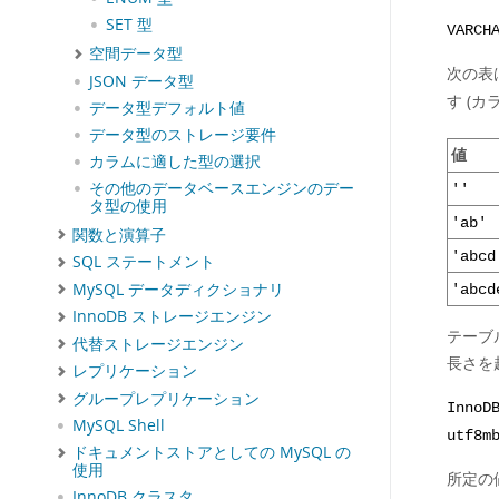
SET 型
VARCH
空間データ型
次の表
JSON データ型
す (
データ型デフォルト値
データ型のストレージ要件
値
カラムに適した型の選択
その他のデータベースエンジンのデー
''
タ型の使用
'ab'
関数と演算子
'abcd
SQL ステートメント
MySQL データディクショナリ
'abcd
InnoDB ストレージエンジン
テーブ
代替ストレージエンジン
長さを
レプリケーション
グループレプリケーション
InnoD
MySQL Shell
utf8m
ドキュメントストアとしての MySQL の
使用
所定の
InnoDB クラスタ