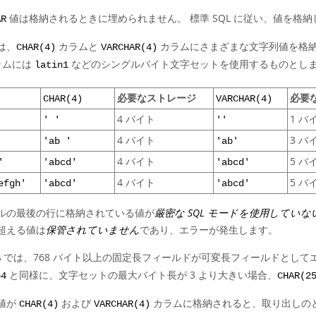
値は格納されるときに埋められません。 標準 SQL に従い、値を格
AR
は、
カラムと
カラムにさまざまな文字列値を格
CHAR(4)
VARCHAR(4)
カラムには
などのシングルバイト文字セットを使用するものとしま
latin1
必要なストレージ
必要
CHAR(4)
VARCHAR(4)
4 バイト
1 バ
' '
''
4 バイト
3 バ
'ab '
'ab'
4 バイト
5 バ
'
'abcd'
'abcd'
4 バイト
5 バ
efgh'
'abcd'
'abcd'
ルの最後の行に格納されている値が
厳密な SQL モードを使用してい
超える値は
保管されていません
であり、エラーが発生します。
では、768 バイト以上の固定長フィールドが可変長フィールドとして
B
と同様に、文字セットの最大バイト長が 3 より大きい場合、
b4
CHAR(2
値が
および
カラムに格納されると、取り出しの
CHAR(4)
VARCHAR(4)