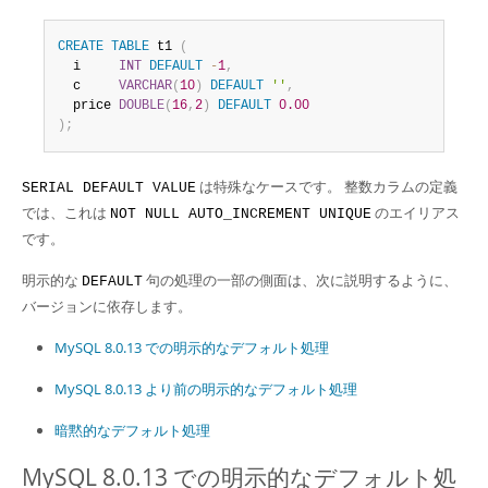
Developer Zone
CREATE
TABLE
 t1 
(
  i     
INT
DEFAULT
-
1
,
  c     
VARCHAR
(
10
)
DEFAULT
''
,
  price 
DOUBLE
(
16
,
2
)
DEFAULT
0.00
)
;
は特殊なケースです。 整数カラムの定義
SERIAL DEFAULT VALUE
では、これは
のエイリアス
NOT NULL AUTO_INCREMENT UNIQUE
です。
明示的な
句の処理の一部の側面は、次に説明するように、
DEFAULT
バージョンに依存します。
MySQL 8.0.13 での明示的なデフォルト処理
MySQL 8.0.13 より前の明示的なデフォルト処理
暗黙的なデフォルト処理
MySQL 8.0.13 での明示的なデフォルト処