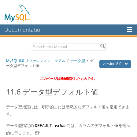
Documentation
MySQL Server
MySQL Enterprise
Download this Manual
MySQL 8.0 リファレンスマニュアル
/
データ型
/ デ
Workbench
version 8.0
ータ型デフォルト値
InnoDB Cluster
PDF (US Ltr)
- 36.1Mb
このページは機械翻訳したものです。
PDF (A4)
- 36.2Mb
MySQL NDB Cluster
11.6 データ型デフォルト値
Connectors
More
データ型指定には、明示的または暗黙的なデフォルト値を指定できま
す。
MySQL.com
データ型指定の
句は、カラムのデフォルト値を明示
DEFAULT
value
Downloads
的に示します。 例: