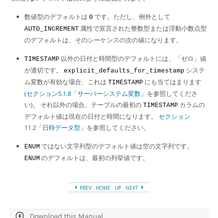
数値型のデフォルトは
です。ただし、例外として
0
属性で宣言された整数型または浮動小数点型
AUTO_INCREMENT
のデフォルトは、そのシーケンスの次の値になります。
以外の日付と時間型のデフォルトには、
「
ゼロ
」
値
TIMESTAMP
が適切です。
システ
explicit_defaults_for_timestamp
ム変数が有効な場合、これは
にも当てはまります
TIMESTAMP
(
セクション5.1.8「サーバーシステム変数」
を参照してくださ
い)。 それ以外の場合、テーブルの最初の
カラムの
TIMESTAMP
デフォルト値は現在の日付と時間になります。
セクション
11.2「日時データ型」
を参照してください。
ではない文字列型のデフォルト値は空の文字列です。
ENUM
のデフォルトは、最初の列挙値です。
ENUM
PREV
HOME
UP
NEXT
Download this Manual