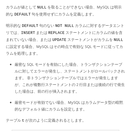
カラムが値として
を取ることができない場合、MySQL は明示
NULL
的な
句を使用せずにカラムを定義します。
DEFAULT
明示的な
句のない
カラムに対するデータエント
DEFAULT
NOT NULL
リでは、
または
ステートメントにカラムの値を含
INSERT
REPLACE
まれていない場合、または
ステートメントがカラムを
UPDATE
NULL
に設定する場合、MySQL はその時点で有効な SQL モードに従ってカ
ラムを処理します。
厳密な SQL モードを有効にした場合、トランザクションテーブ
ルに対してエラーが発生し、ステートメントがロールバックされ
ます。 非トランザクションテーブルではエラーが発生します
が、これが複数行ステートメントの 2 行目または後続の行で発生
した場合は、前の行が挿入されます。
厳密モードが有効でない場合、MySQL はカラムデータ型の暗黙
的なデフォルト値にカラムを設定します。
テーブル
が次のように定義されるとします。
t