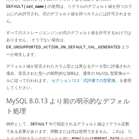
の使用は、リテラルのデフォルト値を持つカラ
DEFAULT(
)
col_name
ムにのみ許可され、式のデフォルト値を持つカラムには許可されませ
ん。
すべてのストレージエンジンが式のデフォルト値を許可するわけでは
ありません。 そうでない場合は、
エラ
ER_UNSUPPORTED_ACTION_ON_DEFAULT_VAL_GENERATED
ーが発生します。
デフォルト値が宣言されたカラム型とは異なるデータ型に評価された
場合、宣言された型への暗黙的な強制は、通常の MySQL 型変換ルー
ルに従って行われます。
セクション12.3「式評価での型変換」
を参照
してください。
MySQL 8.0.13 より前の明示的なデフォル
ト処理
例外として、
句で指定されるデフォルト値はリテラル定数
DEFAULT
である必要があります。関数または式は使用できません。 これは、た
とえば日付カラムのデフォルト値に
や
などの
NOW()
CURRENT_DATE