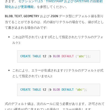
きます。
セクション11.2.5「TIMESTAMP および DATETIME の自動初
期化および更新機能」
を参照してください。
,
,
および
データ型にデフォルト値を割り
BLOB
TEXT
GEOMETRY
JSON
当てることができるのは、式の値がリテラルの場合でも、値が式とし
て書き込まれる場合のみです:
これは許可されています (式として指定されたリテラルのデフォ
ルト):
CREATE
TABLE
 t2 
(
b 
BLOB
DEFAULT
(
'abc'
)
)
;
これにより、エラーが生成されます (リテラルのデフォルトが式
として指定されていません):
CREATE
TABLE
 t2 
(
b 
BLOB
DEFAULT
'abc'
)
;
式のデフォルト値は、次のルールに従う必要があります。 許可されて
いない構造が式に含まれている場合は、エラーが発生します。