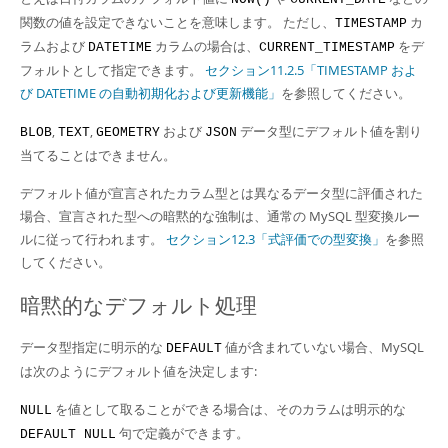
関数の値を設定できないことを意味します。 ただし、
カ
TIMESTAMP
ラムおよび
カラムの場合は、
をデ
DATETIME
CURRENT_TIMESTAMP
フォルトとして指定できます。
セクション11.2.5「TIMESTAMP およ
び DATETIME の自動初期化および更新機能」
を参照してください。
,
,
および
データ型にデフォルト値を割り
BLOB
TEXT
GEOMETRY
JSON
当てることはできません。
デフォルト値が宣言されたカラム型とは異なるデータ型に評価された
場合、宣言された型への暗黙的な強制は、通常の MySQL 型変換ルー
ルに従って行われます。
セクション12.3「式評価での型変換」
を参照
してください。
暗黙的なデフォルト処理
データ型指定に明示的な
値が含まれていない場合、MySQL
DEFAULT
は次のようにデフォルト値を決定します:
を値として取ることができる場合は、そのカラムは明示的な
NULL
句で定義ができます。
DEFAULT NULL