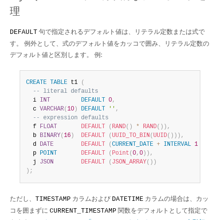
理
句で指定されるデフォルト値は、リテラル定数または式で
DEFAULT
す。 例外として、式のデフォルト値をカッコで囲み、リテラル定数の
デフォルト値と区別します。 例:
CREATE
TABLE
 t1 
(
-- literal defaults
  i 
INT
DEFAULT
0
,
  c 
VARCHAR
(
10
)
DEFAULT
''
,
-- expression defaults
  f 
FLOAT
DEFAULT
(
RAND
(
)
*
RAND
(
)
)
,
  b 
BINARY
(
16
)
DEFAULT
(
UUID_TO_BIN
(
UUID
(
)
)
)
,
  d 
DATE
DEFAULT
(
CURRENT_DATE
+
INTERVAL
1
YEAR
)
  p 
POINT
DEFAULT
(
Point
(
0
,
0
)
)
,
  j 
JSON
DEFAULT
(
JSON_ARRAY
(
)
)
)
;
ただし、
カラムおよび
カラムの場合は、カッ
TIMESTAMP
DATETIME
コを囲まずに
関数をデフォルトとして指定で
CURRENT_TIMESTAMP