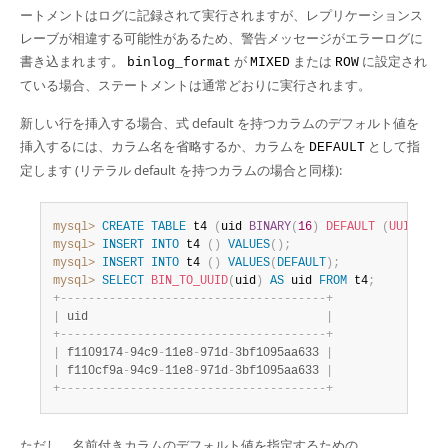
ートメントはログに記録されて実行されますが、レプリケーションス
レーブが相違する可能性があるため、警告メッセージがエラーログに
書き込まれます。
が
または
に設定され
binlog_format
MIXED
ROW
ている場合、ステートメントは通常どおりに実行されます。
新しい行を挿入する場合、式 default を持つカラムのデフォルト値を
挿入するには、カラム名を省略するか、カラムを
として指
DEFAULT
定します (リテラル default を持つカラムの場合と同様):
mysql>
CREATE
TABLE
 t4 
(
uid 
BINARY
(
16
)
DEFAULT
(
UUID_TO_
mysql>
INSERT
INTO
 t4 
(
)
VALUES
(
)
;
mysql>
INSERT
INTO
 t4 
(
)
VALUES
(
DEFAULT
)
;
mysql>
SELECT
BIN_TO_UUID
(
uid
)
AS
 uid 
FROM
 t4
;
+
-
-
-
-
-
-
-
-
-
-
-
-
-
-
-
-
-
-
-
-
-
-
-
-
-
-
-
-
-
-
-
-
-
-
-
-
-
-
+
|
 uid                                  
|
+
-
-
-
-
-
-
-
-
-
-
-
-
-
-
-
-
-
-
-
-
-
-
-
-
-
-
-
-
-
-
-
-
-
-
-
-
-
-
+
|
 f1109174
-
94c9
-
11e8
-
971d
-
3bf1095aa633 
|
|
 f110cf9a
-
94c9
-
11e8
-
971d
-
3bf1095aa633 
|
+
-
-
-
-
-
-
-
-
-
-
-
-
-
-
-
-
-
-
-
-
-
-
-
-
-
-
-
-
-
-
-
-
-
-
-
-
-
-
+
ただし、名前付きカラムのデフォルト値を指定するための