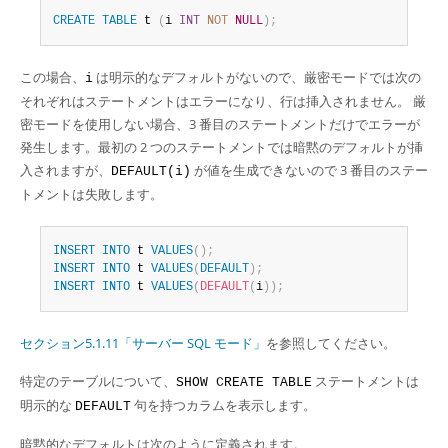
CREATE
TABLE
 t 
(
i 
INT
NOT
NULL
)
;
この場合、
は明示的なデフォルトがないので、厳密モードでは次の
i
それぞれはステートメントはエラーになり、行は挿入されません。 厳
密モードを使用しない場合、3 番目のステートメントだけでエラーが
発生します。最初の 2 つのステートメントでは暗黙のデフォルトが挿
入されますが、
が値を生成できないので 3 番目のステー
DEFAULT(i)
トメントは失敗します。
INSERT
INTO
 t 
VALUES
(
)
;
INSERT
INTO
 t 
VALUES
(
DEFAULT
)
;
INSERT
INTO
 t 
VALUES
(
DEFAULT
(
i
)
)
;
セクション5.1.11「サーバー SQL モード」
を参照してください。
特定のテーブルについて、
ステートメントは
SHOW CREATE TABLE
明示的な
句を持つカラムを表示します。
DEFAULT
暗黙的なデフォルトは次のように定義されます。