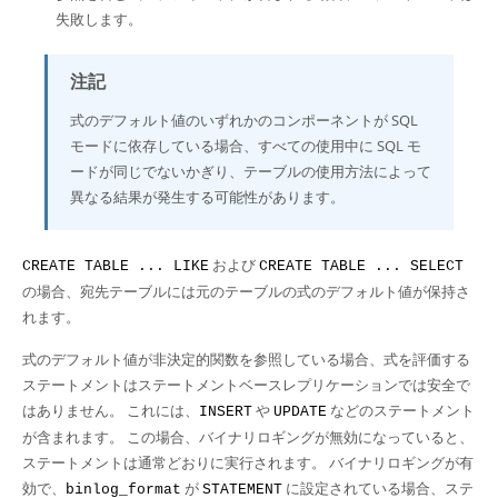
失敗します。
注記
式のデフォルト値のいずれかのコンポーネントが SQL
モードに依存している場合、すべての使用中に SQL モ
ードが同じでないかぎり、テーブルの使用方法によって
異なる結果が発生する可能性があります。
および
CREATE TABLE ... LIKE
CREATE TABLE ... SELECT
の場合、宛先テーブルには元のテーブルの式のデフォルト値が保持さ
れます。
式のデフォルト値が非決定的関数を参照している場合、式を評価する
ステートメントはステートメントベースレプリケーションでは安全で
はありません。 これには、
や
などのステートメント
INSERT
UPDATE
が含まれます。 この場合、バイナリロギングが無効になっていると、
ステートメントは通常どおりに実行されます。 バイナリロギングが有
効で、
が
に設定されている場合、ステ
binlog_format
STATEMENT