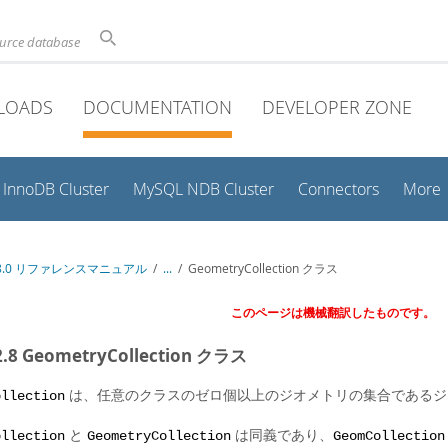
ource database
LOADS
DOCUMENTATION
DEVELOPER ZONE
InnoDB Cluster
MySQL NDB Cluster
Connectors
More
 8.0 リファレンスマニュアル
/
...
/
GeometryCollection クラス
このページは機械翻訳したものです。
.2.8 GeometryCollection クラス
は、任意のクラスのゼロ個以上のジオメトリの集合であるジ
ollection
と
は同義であり、
ollection
GeometryCollection
GeomCollection