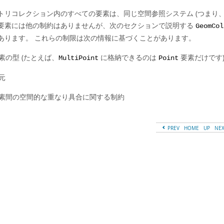
トリコレクション内のすべての要素は、同じ空間参照システム (つまり、
要素には他の制約はありませんが、次のセクションで説明する
GeomCol
あります。 これらの制限は次の情報に基づくことがあります。
素の型 (たとえば、
に格納できるのは
要素だけです
MultiPoint
Point
元
素間の空間的な重なり具合に関する制約
PREV
HOME
UP
NE