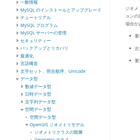
一般情報
ジオメ
MySQL のインストールとアップグレード
ョンの
チュートリアル
場合が
MySQL プログラム
MySQL サーバーの管理
要
セキュリティー
次
バックアップとリカバリ
最適化
要
言語構造
文字セット、照合順序、Unicode
データ型
数値データ型
日時データ型
文字列データ型
空間データ型
空間データ型
OpenGIS ジオメトリモデル
ジオメトリクラスの階層
Geometry クラス