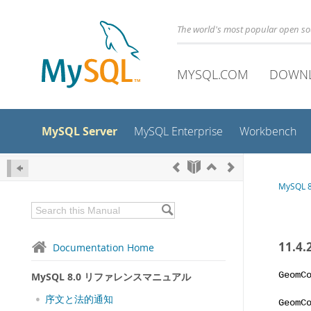
The world's most popular open s
MYSQL.COM
DOWN
MySQL Server
MySQL Enterprise
Workbench
MySQL
11.4
Documentation Home
MySQL 8.0 リファレンスマニュアル
GeomC
序文と法的通知
GeomC