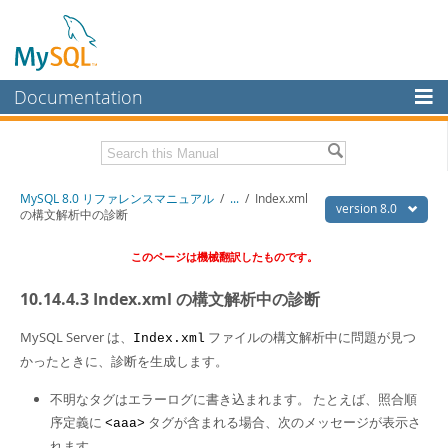
Documentation
MySQL Server
MySQL Enterprise
Download this Manual
MySQL 8.0 リファレンスマニュアル
/
...
/
Index.xml
Workbench
version 8.0
の構文解析中の診断
InnoDB Cluster
PDF (US Ltr)
- 36.1Mb
このページは機械翻訳したものです。
PDF (A4)
- 36.2Mb
MySQL NDB Cluster
10.14.4.3 Index.xml の構文解析中の診断
Connectors
MySQL Server は、
ファイルの構文解析中に問題が見つ
Index.xml
More
かったときに、診断を生成します。
MySQL.com
不明なタグはエラーログに書き込まれます。 たとえば、照合順
Downloads
序定義に
タグが含まれる場合、次のメッセージが表示さ
<aaa>
れます。