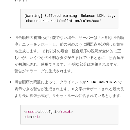
Developer Zone
[Warning] Buffered warning: Unknown LDML tag:

'charsets/charset/collation/rules/aaa'
照合順序の初期化が可能でない場合、サーバーは
「
不明な照合順
序
」
エラーをレポートし、前の例のように問題点を説明した警告
も生成します。 それ以外の場合、照合順序の説明が全体的に正
しいが、いくつかの不明なタグが含まれているときに、照合順序
が初期化され、使用できます。 不明な部分は無視されますが、
警告がエラーログに生成されます。
照合順序の問題によって、クライアントが
で
SHOW WARNINGS
表示できる警告が生成されます。 6 文字のサポートされる最大長
より長い拡張形式が、リセットルールに含まれているとします。
<
reset
>
abcdefghi
</
reset
>
<
i
>
x
</
i
>