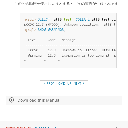
この照合順序を使用しようとすると、次の警告が生成されます。
mysql>
SELECT
 _utf8
'test'
COLLATE
 utf8_test_ci
;
ERROR 1273 (HY000)
:
 Unknown collation
:
 'utf8_test_ci
mysql>
SHOW
WARNINGS
;
+
-
-
-
-
-
-
-
-
-
+
-
-
-
-
-
-
+
-
-
-
-
-
-
-
-
-
-
-
-
-
-
-
-
-
-
-
-
-
-
-
-
-
-
-
-
-
-
-
-
-
-
|
 Level   
|
 Code 
|
 Message                          
+
-
-
-
-
-
-
-
-
-
+
-
-
-
-
-
-
+
-
-
-
-
-
-
-
-
-
-
-
-
-
-
-
-
-
-
-
-
-
-
-
-
-
-
-
-
-
-
-
-
-
-
|
 Error   
|
 1273 
|
 Unknown collation: 'utf8_test_ci'
|
 Warning 
|
 1273 
|
 Expansion is too long at 'abcdefg
+
-
-
-
-
-
-
-
-
-
+
-
-
-
-
-
-
+
-
-
-
-
-
-
-
-
-
-
-
-
-
-
-
-
-
-
-
-
-
-
-
-
-
-
-
-
-
-
-
-
-
-
PREV
HOME
UP
NEXT
Download this Manual