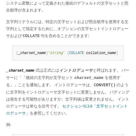
Developer Zone
システム変数によって定義された接続のデフォルトの文字セットと照
合順序が含まれます。
文字列リテラルには、特定の文字セットおよび照合順序を使用する文
字列として指定するために、オプションの文字セットイントロデュー
サおよび
句を含めることができます:
COLLATE
[
_
charset_name
]
'
string
'
[
COLLATE
collation_name
]
式は正式には
イントロデューサ
と呼ばれます。 パー
_
charset_name
サーに
「
「後続の文字列が文字セット
を使用す
charset_name
る」
」
ことを通知します。 イントロデューサは、
のよう
CONVERT()
に文字列をイントロデューサ文字セットに変更しません。 パディング
は発生する可能性がありますが、文字列値は変更されません。 イント
ロデューサは単なる信号です。
セクション10.3.8「文字セットイント
ロデューサ」
を参照してください。
例: