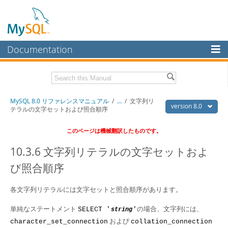
Documentation
MySQL Server
MySQL Enterprise
Download this Manual
MySQL 8.0 リファレンスマニュアル
/
...
/
文字列リ
Workbench
version 8.0
テラルの文字セットおよび照合順序
InnoDB Cluster
PDF (US Ltr)
- 36.1Mb
このページは機械翻訳したものです。
PDF (A4)
- 36.2Mb
MySQL NDB Cluster
10.3.6 文字列リテラルの文字セットおよ
Connectors
び照合順序
More
各文字列リテラルには文字セットと照合順序があります。
MySQL.com
単純なステートメント
の場合、文字列には、
SELECT '
'
string
Downloads
および
character_set_connection
collation_connection