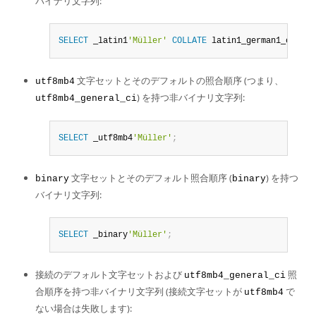
バイナリ文字列:
SELECT
 _latin1
'Müller'
COLLATE
 latin1_german1_ci
;
文字セットとそのデフォルトの照合順序 (つまり、
utf8mb4
) を持つ非バイナリ文字列:
utf8mb4_general_ci
SELECT
 _utf8mb4
'Müller'
;
文字セットとそのデフォルト照合順序 (
) を持つ
binary
binary
バイナリ文字列:
SELECT
 _binary
'Müller'
;
接続のデフォルト文字セットおよび
照
utf8mb4_general_ci
合順序を持つ非バイナリ文字列 (接続文字セットが
で
utf8mb4
ない場合は失敗します):