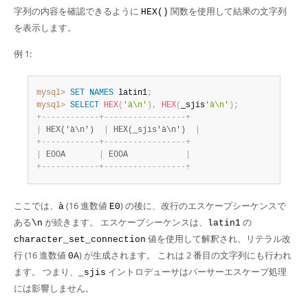
字列の内容を確認できるように
関数を使用して結果の文字列
HEX()
を表示します。
例 1:
mysql>
SET
NAMES
 latin1
;
mysql>
SELECT
HEX
(
'à\n'
)
,
HEX
(
_sjis
'à\n'
)
;
+
-
-
-
-
-
-
-
-
-
-
-
-
+
-
-
-
-
-
-
-
-
-
-
-
-
-
-
-
-
-
+
|
 HEX('à\n')  
|
 HEX(_sjis'à\n')  
|
+
-
-
-
-
-
-
-
-
-
-
-
-
+
-
-
-
-
-
-
-
-
-
-
-
-
-
-
-
-
-
+
|
 E00A       
|
 E00A            
|
+
-
-
-
-
-
-
-
-
-
-
-
-
+
-
-
-
-
-
-
-
-
-
-
-
-
-
-
-
-
-
+
ここでは、
(16 進数値
) の後に、改行のエスケープシーケンスで
à
E0
ある
が続きます。 エスケープシーケンスは、
の
\n
latin1
値を使用して解釈され、リテラル改
character_set_connection
行 (16 進数値
) が生成されます。 これは 2 番目の文字列にも行われ
0A
ます。 つまり、
イントロデューサはパーサーエスケープ処理
_sjis
には影響しません。