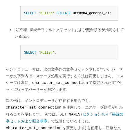
SELECT
'Müller'
COLLATE
 utf8mb4_general_ci
;
文字列に接続デフォルト文字セットおよび照合順序が指定されて
いる場合
SELECT
'Müller'
;
イントロデューサは、次の文字列の文字セットを示しますが、パーサ
ーが文字列内でエスケープ処理を実行する方法は変更しません。 エス
ケープは常に、
で指定された文字セ
character_set_connection
ットに従ってパーサーが解釈します。
次の例は、イントロデューサが存在する場合でも、
を使用して、エスケープ処理が行わ
character_set_connection
れることを示します。 例では、
(
セクション10.4「接続文
SET NAMES
字セットおよび照合順序」
で説明しているように、
を変更します) を使用し、正確な文
character_set_connection