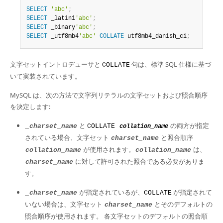
SELECT
'abc'
;
SELECT
 _latin1
'abc'
;
SELECT
 _binary
'abc'
;
SELECT
 _utf8mb4
'abc'
COLLATE
 utf8mb4_danish_ci
;
文字セットイントロデューサと
句は、標準 SQL 仕様に基づ
COLLATE
いて実装されています。
MySQL は、次の方法で文字列リテラルの文字セットおよび照合順序
を決定します:
と
の両方が指定
_charset_name
COLLATE
collation_name
されている場合、文字セット
と照合順序
charset_name
が使用されます。
は、
collation_name
collation_name
に対して許可された照合である必要がありま
charset_name
す。
が指定されているが、
が指定されて
_charset_name
COLLATE
いない場合は、文字セット
とそのデフォルトの
charset_name
照合順序が使用されます。 各文字セットのデフォルトの照合順