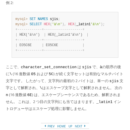
例 2:
mysql>
SET
NAMES
 sjis
;
mysql>
SELECT
HEX
(
'à\n'
)
,
HEX
(
_latin1
'à\n'
)
;
+
-
-
-
-
-
-
-
-
-
-
-
-
+
-
-
-
-
-
-
-
-
-
-
-
-
-
-
-
-
-
-
-
+
|
 HEX('à\n')  
|
 HEX(_latin1'à\n')  
|
+
-
-
-
-
-
-
-
-
-
-
-
-
+
-
-
-
-
-
-
-
-
-
-
-
-
-
-
-
-
-
-
-
+
|
 E05C6E     
|
 E05C6E            
|
+
-
-
-
-
-
-
-
-
-
-
-
-
+
-
-
-
-
-
-
-
-
-
-
-
-
-
-
-
-
-
-
-
+
ここで、
は
で、
の順序の後
character_set_connection
sjis
à
に
(16 進数値
および
) が続く文字セットは有効なマルチバイト
\
05
5C
文字です。 したがって、文字列の最初の 2 バイトは、単一の
文
sjis
字として解釈され、
はエスケープ文字として解釈されません。 次の
\
(16 進数値
) は、エスケープシーケンスであるため、解釈されま
n
6E
せん。 これは、2 つ目の文字列にも当てはまります。
イン
_latin1
トロデューサはエスケープ処理に影響しません。
PREV
HOME
UP
NEXT