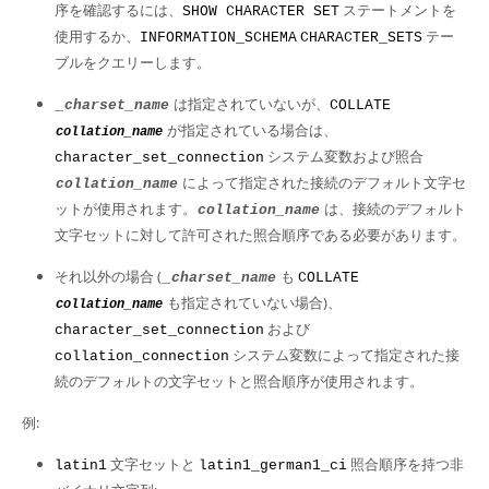
序を確認するには、
ステートメントを
SHOW CHARACTER SET
使用するか、
テー
INFORMATION_SCHEMA
CHARACTER_SETS
ブルをクエリーします。
は指定されていないが、
_charset_name
COLLATE
が指定されている場合は、
collation_name
システム変数および照合
character_set_connection
によって指定された接続のデフォルト文字セ
collation_name
ットが使用されます。
は、接続のデフォルト
collation_name
文字セットに対して許可された照合順序である必要があります。
それ以外の場合 (
も
_charset_name
COLLATE
も指定されていない場合)、
collation_name
および
character_set_connection
システム変数によって指定された接
collation_connection
続のデフォルトの文字セットと照合順序が使用されます。
例:
文字セットと
照合順序を持つ非
latin1
latin1_german1_ci