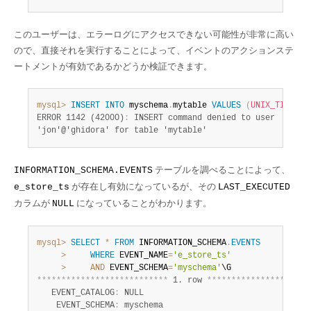
このユーザーは、エラーログにアクセスできない可能性が非常に高い
ので、直接それを実行することによって、イベントのアクションステ
ートメントが有効であるかどうか検証できます。
mysql>
INSERT
INTO
 myschema
.
mytable 
VALUES
(
UNIX_TIMESTA
ERROR 1142 (42000)
:
 INSERT command denied to user

'jon'@'ghidora' for table 'mytable'
テーブルを調べることによって、
INFORMATION_SCHEMA.EVENTS
が存在し有効になっているが、その
e_store_ts
LAST_EXECUTED
カラムが
になっていることがわかります。
NULL
mysql>
SELECT
*
FROM
 INFORMATION_SCHEMA
.
EVENTS
>
WHERE
 EVENT_NAME
=
'e_store_ts'
>
AND
 EVENT_SCHEMA
=
'myschema'
*
*
*
*
*
*
*
*
*
*
*
*
*
*
*
*
*
*
*
*
*
*
*
*
*
*
*
 1. row 
*
*
*
*
*
*
*
*
*
*
*
*
*
*
*
*
*
*
*
*
*
   EVENT_CATALOG
:
 NULL

    EVENT_SCHEMA
:
 myschema
