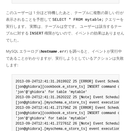
このユーザーは 1 分ほど待機したあと、テーブルに複数の新しい行が
表示されることを予想して
クエリーを
SELECT * FROM mytable;
実行します。 実際は、テーブルは空です。 ユーザーは該当するテー
ブルに対する
権限がないので、イベントの効果はありません
INSERT
でした。
MySQL エラーログ (
) を調べると、イベントが実行中
.err
hostname
であることがわかりますが、実行しようとしているアクションは失敗
します:
2013-09-24T12:41:31.261992Z 25 [ERROR] Event Scheduler:

[jon@ghidora][cookbook.e_store_ts] INSERT command denied 
'jon'@'ghidora' for table 'mytable'

2013-09-24T12:41:31.262022Z 25 [Note] Event Scheduler:

[jon@ghidora].[myschema.e_store_ts] event execution faile
2013-09-24T12:41:41.271796Z 26 [ERROR] Event Scheduler:

[jon@ghidora][cookbook.e_store_ts] INSERT command denied 
'jon'@'ghidora' for table 'mytable'

2013-09-24T12:41:41.272761Z 26 [Note] Event Scheduler:

[jon@ghidora].[myschema.e_store_ts] event execution fail