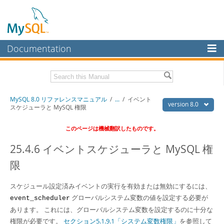
Documentation
MySQL Server
MySQL Enterprise
Download this Manual
MySQL 8.0 リファレンスマニュアル
/
...
/
イベント
Workbench
version 8.0
スケジューラと MySQL 権限
InnoDB Cluster
PDF (US Ltr)
- 36.1Mb
このページは機械翻訳したものです。
PDF (A4)
- 36.2Mb
MySQL NDB Cluster
25.4.6 イベントスケジューラと MySQL 権
Connectors
限
More
スケジュール設定済みイベントの実行を有効または無効にするには、
MySQL.com
グローバルシステム変数の値を設定する必要が
event_scheduler
Downloads
あります。 これには、グローバルシステム変数を設定するのに十分な
権限が必要です。
セクション5.1.9.1「システム変数権限」
を参照して