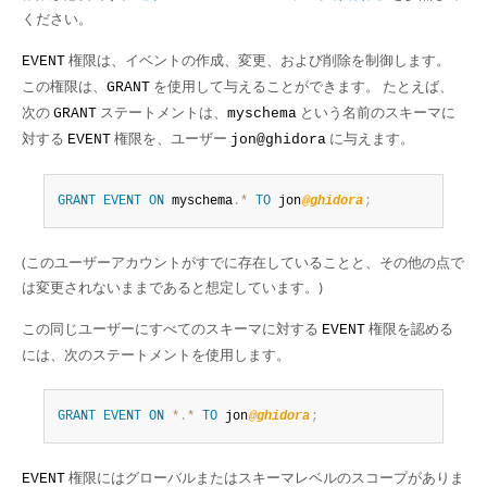
Developer Zone
ください。
権限は、イベントの作成、変更、および削除を制御します。
EVENT
この権限は、
を使用して与えることができます。 たとえば、
GRANT
次の
ステートメントは、
という名前のスキーマに
GRANT
myschema
対する
権限を、ユーザー
に与えます。
EVENT
jon@ghidora
GRANT
EVENT
ON
 myschema
.
*
TO
 jon
@ghidora
;
(このユーザーアカウントがすでに存在していることと、その他の点で
は変更されないままであると想定しています。)
この同じユーザーにすべてのスキーマに対する
権限を認める
EVENT
には、次のステートメントを使用します。
GRANT
EVENT
ON
*
.
*
TO
 jon
@ghidora
;
権限にはグローバルまたはスキーマレベルのスコープがありま
EVENT