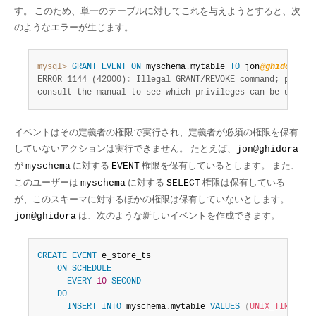
す。 このため、単一のテーブルに対してこれを与えようとすると、次
のようなエラーが生じます。
mysql>
GRANT
EVENT
ON
 myschema
.
mytable 
TO
 jon
@ghidora
;
ERROR 1144 (42000)
:
 Illegal GRANT/REVOKE command; please

consult the manual to see which privileges can be used
イベントはその定義者の権限で実行され、定義者が必須の権限を保有
していないアクションは実行できません。 たとえば、
jon@ghidora
が
に対する
権限を保有しているとします。 また、
myschema
EVENT
このユーザーは
に対する
権限は保有している
myschema
SELECT
が、このスキーマに対するほかの権限は保有していないとします。
は、次のような新しいイベントを作成できます。
jon@ghidora
CREATE
EVENT
 e_store_ts

ON
SCHEDULE
EVERY
10
SECOND
DO
INSERT
INTO
 myschema
.
mytable 
VALUES
(
UNIX_TIMESTAM