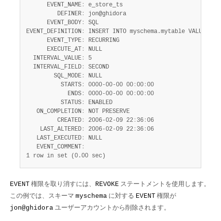
      EVENT_NAME
:
 e_store_ts

         DEFINER
:
 jon@ghidora

      EVENT_BODY
:
 SQL

EVENT_DEFINITION
:
 INSERT INTO myschema.mytable VALUES (UN
      EVENT_TYPE
:
 RECURRING

      EXECUTE_AT
:
 NULL

  INTERVAL_VALUE
:
 5

  INTERVAL_FIELD
:
 SECOND

        SQL_MODE
:
 NULL

          STARTS
:
 0000-00-00 00
:
00
:
00

            ENDS
:
 0000-00-00 00
:
00
:
00

          STATUS
:
 ENABLED

   ON_COMPLETION
:
 NOT PRESERVE

         CREATED
:
 2006-02-09 22
:
36
:
06

    LAST_ALTERED
:
 2006-02-09 22
:
36
:
06

   LAST_EXECUTED
:
 NULL

   EVENT_COMMENT
:
1 row in set (0.00 sec)
権限を取り消すには、
ステートメントを使用します。
EVENT
REVOKE
この例では、スキーマ
に対する
権限が
myschema
EVENT
ユーザーアカウントから削除されます。
jon@ghidora