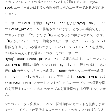
アカウントによって作成されたイベントを削除するには、MySQL
ユーザーまたは必要な権限を持つ別のユーザーである必要があ
root
ります。
ユーザーの
権限は、
および
テーブル
EVENT
mysql.user
mysql.db
の
カラムに格納されています。 どちらの場合でも、こ
Event_priv
のカラムには、
または
のどちらかの値が含まれています。
「Y」
「N」
がデフォルトです。指定されたユーザーがグローバルな
「N」
EVENT
権限を保有している場合 (つまり、
を使用し
GRANT EVENT ON *.*
て権限が与えられた場合) にのみ、そのユーザーの
は
に設定されます。 スキーマレベ
mysql.user.Event_priv
「Y」
ルの
権限の場合、
は、
に行を作成し、その
EVENT
GRANT
mysql.db
行の
カラムをスキーマの名前に、
カラムをユーザーの名前
Db
User
に、
カラムを
に設定します。
およ
Event_priv
「Y」
GRANT EVENT
び
ステートメントがこれらのテーブルでの必要な操
REVOKE EVENT
作を実行するので、これらのテーブルを直接操作する必要はありませ
ん。
5 つのステータス変数が、イベント関連操作のカウントを提供します
(ただし、イベントが実行するステートメントのカウントは提供
しま