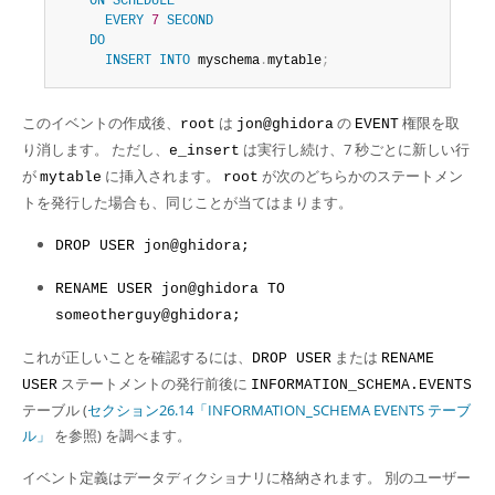
ON
SCHEDULE
EVERY
7
SECOND
DO
INSERT
INTO
 myschema
.
mytable
;
このイベントの作成後、
は
の
権限を取
root
jon@ghidora
EVENT
り消します。 ただし、
は実行し続け、7 秒ごとに新しい行
e_insert
が
に挿入されます。
が次のどちらかのステートメン
mytable
root
トを発行した場合も、同じことが当てはまります。
DROP USER jon@ghidora;
RENAME USER jon@ghidora TO
someotherguy@ghidora;
これが正しいことを確認するには、
または
DROP USER
RENAME
ステートメントの発行前後に
USER
INFORMATION_SCHEMA.EVENTS
テーブル (
セクション26.14「INFORMATION_SCHEMA EVENTS テーブ
ル」
を参照) を調べます。
イベント定義はデータディクショナリに格納されます。 別のユーザー