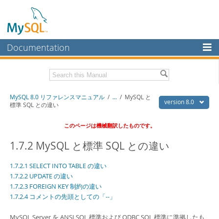
Documentation
MySQL Server
MySQL Enterprise
Download this Manual
MySQL 8.0 リファレンスマニュアル
/
...
/
MySQL と
Workbench
version 8.0
標準 SQL との違い
InnoDB Cluster
PDF (US Ltr)
- 36.1Mb
このページは機械翻訳したものです。
PDF (A4)
- 36.2Mb
MySQL NDB Cluster
1.7.2 MySQL と標準 SQL との違い
Connectors
1.7.2.1 SELECT INTO TABLE の違い
More
1.7.2.2 UPDATE の違い
1.7.2.3 FOREIGN KEY 制約の違い
MySQL.com
1.7.2.4 コメントの先頭としての「--」
Downloads
MySQL Server を ANSI SQL 標準および ODBC SQL 標準に準拠したも