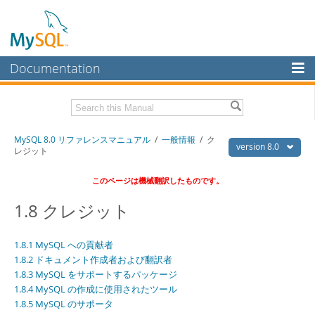
Documentation
MySQL Server
MySQL Enterprise
Download this Manual
MySQL 8.0 リファレンスマニュアル
/
一般情報
/ ク
Workbench
version 8.0
レジット
InnoDB Cluster
PDF (US Ltr)
- 36.1Mb
このページは機械翻訳したものです。
PDF (A4)
- 36.2Mb
MySQL NDB Cluster
1.8 クレジット
Connectors
1.8.1 MySQL への貢献者
More
1.8.2 ドキュメント作成者および翻訳者
MySQL.com
1.8.3 MySQL をサポートするパッケージ
1.8.4 MySQL の作成に使用されたツール
Downloads
1.8.5 MySQL のサポータ