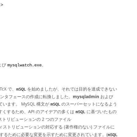
t
>
よび
。
mysqlwatch.exe
cX で、
を始めましたが、それでは目的を達成できない
mSQL
L インタフェースの作成に転換しました。
mysqladmin
および
ます。 MySQL 構文が
のスーパーセットになるよう
mSQL
しやすくするため、API のアイデアの多くは
に基づいたもの
mSQL
トリビューションの 2 つのファイル
ィストリビューションの対応する (著作権のない) ファイルに
 に変換するために必要な変更を示すために変更されています。(
mSQL