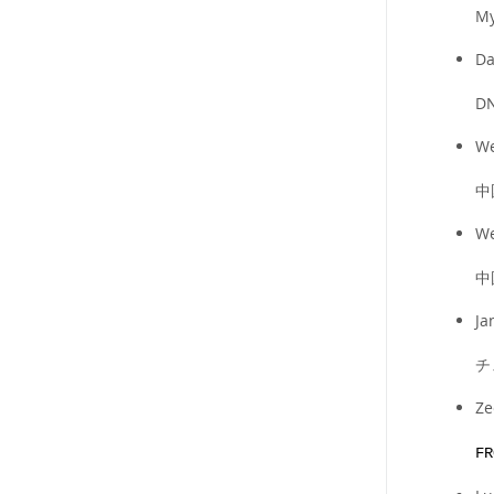
M
Da
D
We
中
We
中
Ja
チ
Ze
FR