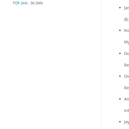
PDF (A4)
- 36.2Mb
Ja
自
Ri
M
Do
R
Di
R
An
I
Ja