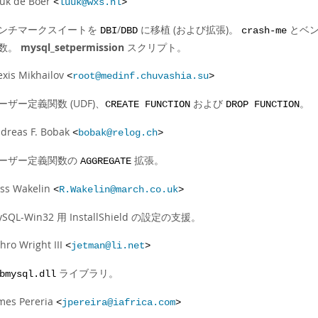
uk de Boer
<
luuk@wxs.nl
>
ンチマークスイートを
/
に移植 (および拡張)。
とベン
DBI
DBD
crash-me
数。
mysql_setpermission
スクリプト。
exis Mikhailov
<
root@medinf.chuvashia.su
>
ーザー定義関数 (UDF)、
および
。
CREATE FUNCTION
DROP FUNCTION
dreas F. Bobak
<
bobak@relog.ch
>
ーザー定義関数の
拡張。
AGGREGATE
ss Wakelin
<
R.Wakelin@march.co.uk
>
ySQL-Win32 用 InstallShield の設定の支援。
thro Wright III
<
jetman@li.net
>
ライブラリ。
bmysql.dll
mes Pereria
<
jpereira@iafrica.com
>