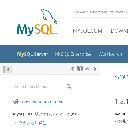
The world's most popular open s
MYSQL.COM
DOWN
MySQL Server
MySQL Enterprise
Workbench
MySQL
1.8
Documentation Home
MySQL 8.0 リファレンスマニュアル
MySQL
かの形
序文と法的通知