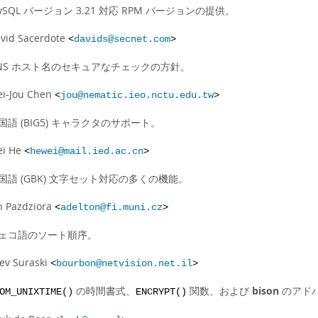
ySQL バージョン 3.21 対応 RPM バージョンの提供。
vid Sacerdote
<
davids@secnet.com
>
NS ホスト名のセキュアなチェックの方針。
i-Jou Chen
<
jou@nematic.ieo.nctu.edu.tw
>
国語 (BIG5) キャラクタのサポート。
i He
<
hewei@mail.ied.ac.cn
>
国語 (GBK) 文字セット対応の多くの機能。
n Pazdziora
<
adelton@fi.muni.cz
>
ェコ語のソート順序。
ev Suraski
<
bourbon@netvision.net.il
>
の時間書式、
関数、および
bison
のアド
OM_UNIXTIME()
ENCRYPT()