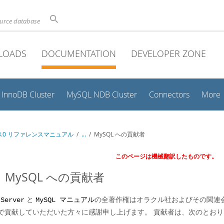
ource database
LOADS
DOCUMENTATION
DEVELOPER ZONE
InnoDB Cluster
MySQL NDB Cluster
Connectors
More
 8.0 リファレンスマニュアル
/
...
/
MySQL への貢献者
このページは機械翻訳したものです。
.1 MySQL への貢献者
と
の全著作権はオラクル社およびその関連
 Server
MySQL マニュアル
で貢献していただいた方々に感謝申し上げます。 貢献者は、次のとお