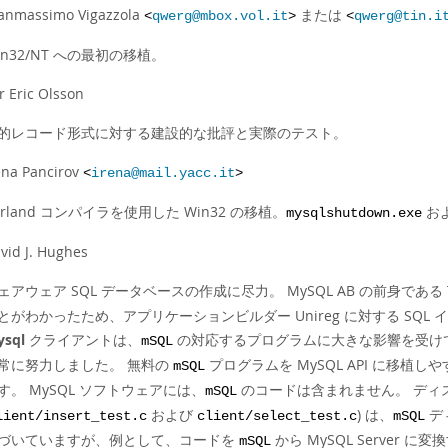
anmassimo Vigazzola
または
<
qwerg@mbox.vol.it
>
<
qwerg@tin.i
in32/NT への最初の移植。
r Eric Olsson
的レコード形式に対する建設的な批評と実際のテスト。
ena Pancirov
<
irena@mail.yacc.it
>
orland コンパイラを使用した Win32 の移植。
お
mysqlshutdown.exe
vid J. Hughes
ェアウェア SQL データベースの作成に尽力。 MySQL AB の前身である T
とがわかったため、アプリケーションビルダー Unireg に対する SQ
sql
クライアントは、
の対応するプログラムに大きな影響を受けてい
mSQL
常に努力しました。 無料の
プログラムを MySQL API に移植
mSQL
す。 MySQL ソフトウェアには、
のコードは含まれません。 ディス
mSQL
および
) は、
デ
lient/insert_test.c
client/select_test.c
mSQL
づいていますが、例として、コードを
から MySQL Server
mSQL