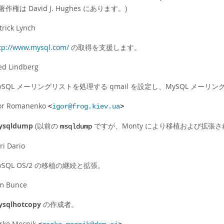
著作権は David J. Hughes にあります。)
trick Lynch
tp://www.mysql.com/
の取得を支援します。
ed Lindberg
ySQL メーリングリストを処理する qmail を設定し、MySQL メ
or Romanenko
<
igor@frog.kiev.ua
>
ysqldump
(以前の
ですが、Monty により移植および拡張さ
msqldump
ri Dario
ySQL OS/2 の移植の継続と拡張。
m Bunce
sqlhotcopy
の作成者。
rko Mocnik