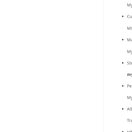
M
Cu
MI
Ma
M
St
my
Pe
M
Al
T
Jo