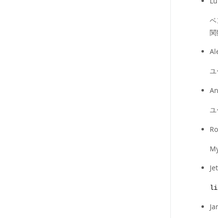
Lu
ベ
関
Al
ユ
An
ユ
Ro
M
Je
li
Ja