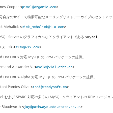
mes Cooper
<
pixel@organic.com
>
分自身のサイトで検索可能なメーリングリストアーカイブのセットアッ
ck Mehalick
<
Rick_Mehalick@i-o.com
>
ySQL Server のグラフィカルな X クライアントである
。
xmysql
ug Sisk
<
sisk@wix.com
>
ed Hat Linux 対応 MySQL の RPM パッケージの提供。
emand Alexander V.
<
axeld@vial.ethz.ch
>
ed Hat Linux-Alpha 対応 MySQL の RPM パッケージの提供。
toni Pamies Olive
<
toni@readysoft.es
>
ntel および SPARC 対応の多くの MySQL クライアントの RPM バージ
y Bloodworth
<
jay@pathways.sde.state.sc.us
>