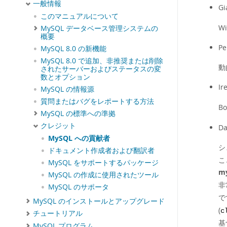
一般情報
Gi
このマニュアルについて
W
MySQL データベース管理システムの
概要
Pe
MySQL 8.0 の新機能
MySQL 8.0 で追加、非推奨または削除
動
されたサーバーおよびステータスの変
数とオプション
Ir
MySQL の情報源
質問またはバグをレポートする方法
B
MySQL の標準への準拠
クレジット
Da
MySQL への貢献者
シ
ドキュメント作成者および翻訳者
こ
MySQL をサポートするパッケージ
my
MySQL の作成に使用されたツール
非
MySQL のサポータ
で
MySQL のインストールとアップグレード
(
c
チュートリアル
基
MySQL プログラム