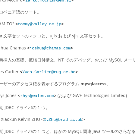
<
zarko.mocnik@dem.si
>
ロベニア語のソート。
AMITO"
<
tommy@valley.ne.jp
>
文字セットのマクロと、ujis および sjis 文字セット。
B
shua Chamas
<
joshua@chamas.com
>
時挿入の基礎、拡張日付構文、NT でのデバッグ、および MySQL メ
es Carlier
<
Yves.Carlier@rug.ac.be
>
ーザーのアクセス権を表示するプログラム
mysqlaccess
。
ys Jones
(および GWE Technologies Limited)
<
rhys@wales.com
>
期 JDBC ドライバの 1 つ。
 Xiaokun Kelvin ZHU
<
X.Zhu@brad.ac.uk
>
期 JDBC ドライバの 1 つと、ほかの MySQL 関連 Java ツールのさら