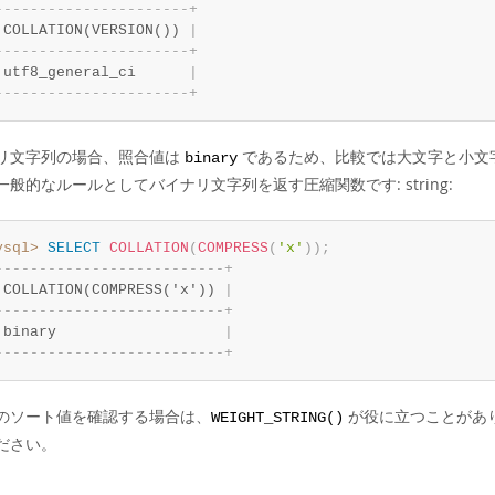
-
-
-
-
-
-
-
-
-
-
-
-
-
-
-
-
-
-
-
-
-
-
+
 COLLATION(VERSION()) 
|
-
-
-
-
-
-
-
-
-
-
-
-
-
-
-
-
-
-
-
-
-
-
+
 utf8_general_ci      
|
-
-
-
-
-
-
-
-
-
-
-
-
-
-
-
-
-
-
-
-
-
-
+
リ文字列の場合、照合値は
であるため、比較では大文字と小文
binary
一般的なルールとしてバイナリ文字列を返す圧縮関数です: string:
ysql>
SELECT
COLLATION
(
COMPRESS
(
'x'
)
)
;
-
-
-
-
-
-
-
-
-
-
-
-
-
-
-
-
-
-
-
-
-
-
-
-
-
-
+
 COLLATION(COMPRESS('x')) 
|
-
-
-
-
-
-
-
-
-
-
-
-
-
-
-
-
-
-
-
-
-
-
-
-
-
-
+
 binary                   
|
-
-
-
-
-
-
-
-
-
-
-
-
-
-
-
-
-
-
-
-
-
-
-
-
-
-
+
のソート値を確認する場合は、
が役に立つことがあ
WEIGHT_STRING()
ださい。