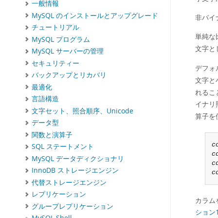
一般情報
MySQL のインストールとアップグレード
非バイ
チュートリアル
単純な
MySQL プログラム
文字と
MySQL サーバーの管理
セキュリティー
デフォ
バックアップとリカバリ
文字と
最適化
れるこ
言語構造
イナリ
文字セット、照合順序、Unicode
算子を
データ型
関数と演算子
c
SQL ステートメント
c
MySQL データディクショナリ
c
InnoDB ストレージエンジン
c
代替ストレージエンジン
レプリケーション
カラム
グループレプリケーション
ション1