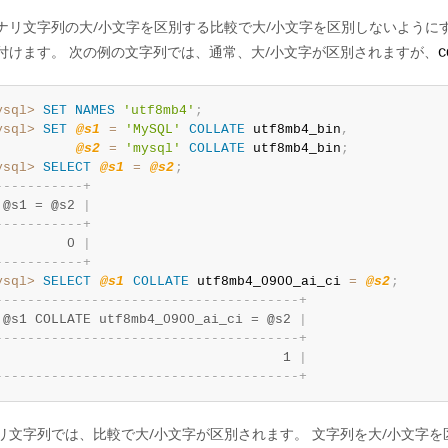
ナリ文字列の大/小文字を区別する比較で大/小文字を区別しないように
付けます。 次の例の文字列では、通常、大/小文字が区別されますが、
C
ysql>
SET
NAMES
'utf8mb4'
;
ysql>
SET
@s1
=
'MySQL'
COLLATE
 utf8mb4_bin
,
@s2
=
'mysql'
COLLATE
 utf8mb4_bin
;
ysql>
SELECT
@s1
=
@s2
;
-
-
-
-
-
-
-
-
-
-
-
+
 @s1 = @s2 
|
-
-
-
-
-
-
-
-
-
-
-
+
         0 
|
-
-
-
-
-
-
-
-
-
-
-
+
ysql>
SELECT
@s1
COLLATE
 utf8mb4_0900_ai_ci 
=
@s2
;
-
-
-
-
-
-
-
-
-
-
-
-
-
-
-
-
-
-
-
-
-
-
-
-
-
-
-
-
-
-
-
-
-
-
-
-
-
-
+
 @s1 COLLATE utf8mb4_0900_ai_ci = @s2 
|
-
-
-
-
-
-
-
-
-
-
-
-
-
-
-
-
-
-
-
-
-
-
-
-
-
-
-
-
-
-
-
-
-
-
-
-
-
-
+
                                    1 
|
-
-
-
-
-
-
-
-
-
-
-
-
-
-
-
-
-
-
-
-
-
-
-
-
-
-
-
-
-
-
-
-
-
-
-
-
-
-
+
リ文字列では、比較で大/小文字が区別されます。 文字列を大/小文字