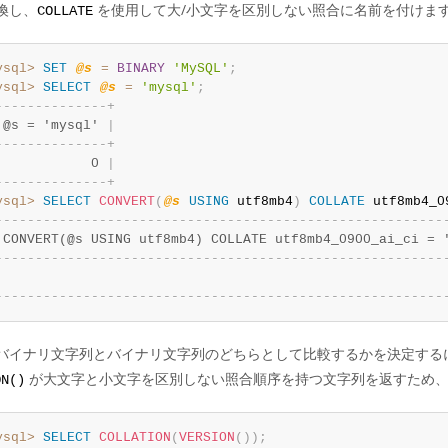
換し、
を使用して大/小文字を区別しない照合に名前を付けます
COLLATE
ysql>
SET
@s
=
BINARY
'MySQL'
;
ysql>
SELECT
@s
=
'mysql'
;
-
-
-
-
-
-
-
-
-
-
-
-
-
-
+
 @s = 'mysql' 
|
-
-
-
-
-
-
-
-
-
-
-
-
-
-
+
            0 
|
-
-
-
-
-
-
-
-
-
-
-
-
-
-
+
ysql>
SELECT
CONVERT
(
@s
USING
 utf8mb4
)
COLLATE
 utf8mb4_0
-
-
-
-
-
-
-
-
-
-
-
-
-
-
-
-
-
-
-
-
-
-
-
-
-
-
-
-
-
-
-
-
-
-
-
-
-
-
-
-
-
-
-
-
-
-
-
-
-
-
-
-
-
-
-
-
 CONVERT(@s USING utf8mb4) COLLATE utf8mb4_0900_ai_ci = 
-
-
-
-
-
-
-
-
-
-
-
-
-
-
-
-
-
-
-
-
-
-
-
-
-
-
-
-
-
-
-
-
-
-
-
-
-
-
-
-
-
-
-
-
-
-
-
-
-
-
-
-
-
-
-
-
                                                        
-
-
-
-
-
-
-
-
-
-
-
-
-
-
-
-
-
-
-
-
-
-
-
-
-
-
-
-
-
-
-
-
-
-
-
-
-
-
-
-
-
-
-
-
-
-
-
-
-
-
-
-
-
-
-
-
バイナリ文字列とバイナリ文字列のどちらとして比較するかを決定する
が大文字と小文字を区別しない照合順序を持つ文字列を返すため、
ON()
ysql>
SELECT
COLLATION
(
VERSION
(
)
)
;