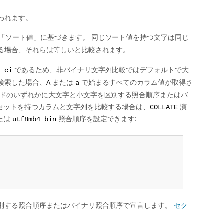
われます。
「
ソート値
」
に基づきます。 同じソート値を持つ文字は同じ
る場合、それらは等しいと比較されます。
であるため、非バイナリ文字列比較ではデフォルトで大
i_ci
検索した場合、
または
で始まるすべてのカラム値が取得さ
A
a
ンドのいずれかに大文字と小文字を区別する照合順序またはバ
セットを持つカラムと文字列を比較する場合は、
演
COLLATE
たは
照合順序を設定できます:
utf8mb4_bin
別する照合順序またはバイナリ照合順序で宣言します。
セク