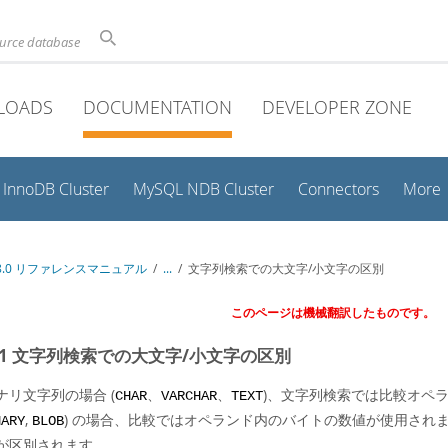
ource database
LOADS
DOCUMENTATION
DEVELOPER ZONE
InnoDB Cluster
MySQL NDB Cluster
Connectors
More
 8.0 リファレンスマニュアル
/
...
/
文字列検索での大文字/小文字の区別
このページは機械翻訳したものです。
.4.1 文字列検索での大文字/小文字の区別
ナリ文字列の場合 (
、
、
)、文字列検索では比較オペラ
CHAR
VARCHAR
TEXT
,
) の場合、比較ではオペランド内のバイトの数値が使用され
NARY
BLOB
が区別されます。