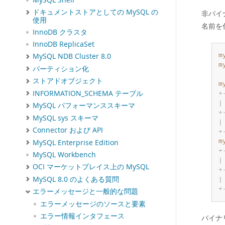
MySQL Shell
ドキュメントストアとしての MySQL の
非バイ
使用
名前を
InnoDB クラスタ
InnoDB ReplicaSet
m
MySQL NDB Cluster 8.0
m
パーティション化
ストアドオブジェクト
m
INFORMATION_SCHEMA テーブル
+
|
MySQL パフォーマンススキーマ
+
MySQL sys スキーマ
|
Connector および API
+
m
MySQL Enterprise Edition
+
MySQL Workbench
|
OCI マーケットプレイス上の MySQL
+
MySQL 8.0 のよくある質問
|
+
エラーメッセージと一般的な問題
エラーメッセージのソースと要素
エラー情報インタフェース
バイナ