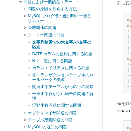
問題および一般的なエラー
列に変
問題の原因を判別する方法
MySQL プログラム使用時の一般的
m
なエラー
m
管理関連の問題
+
クエリー関連の問題
|
文字列検索での大文字/小文字の
+
区別
|
DATE カラムの使用に関する問題
+
m
NULL 値に関する問題
+
カラムエイリアスに関する問題
|
非トランザクションテーブルのロ
+
ールバックの失敗
|
関連するテーブルからの行の削除
+
一致する行がない場合の問題の解
決
値を非
浮動小数点値に関する問題
VERSI
オプティマイザ関連の問題
テーブル定義関連の問題
MySQL の既知の問題
m