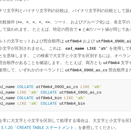
ナリ文字列とバイナリ文字列の比較は、バイナリ文字列の比較として扱
比較操作 (
、ソート、およびグループ化) は、各文字の
>=、>、=、<、<=
して扱われます。 たとえば、特定の照合で
と
のソート値が同じであ
e
é
ルトの文字セットおよび照合順序は
および
utf8mb4
utf8mb4_0900_a
小文字が区別されません。 これは、
を使用して
col_name
LIKE 'a%'
とを意味します。 この検索で大文字と小文字を区別するには、オペラ
照合順序があることを確認します。 たとえば、両方とも
文字
utf8mb4
使用して、いずれかのオペランドに
照合順序ま
utf8mb4_0900_as_cs
ol_name
COLLATE
 utf8mb4_0900_as_cs 
LIKE
'a%'
ol_name
LIKE
'a%'
COLLATE
ol_name
COLLATE
 utf8mb4_bin 
LIKE
'a%'
ol_name
LIKE
'a%'
COLLATE
 utf8mb4_bin
を常に大文字と小文字を区別して処理する場合は、大文字と小文字を区
3.1.20「CREATE TABLE ステートメント」
を参照してください。