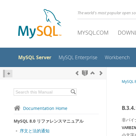
The world's most popular open s
MYSQL.COM
DOWN
MySQL Server
MySQL Enterprise
Workbench
MySQL
B.3
Documentation Home
非バイ
MySQL 8.0 リファレンスマニュアル
VARBI
序文と法的通知
小文字