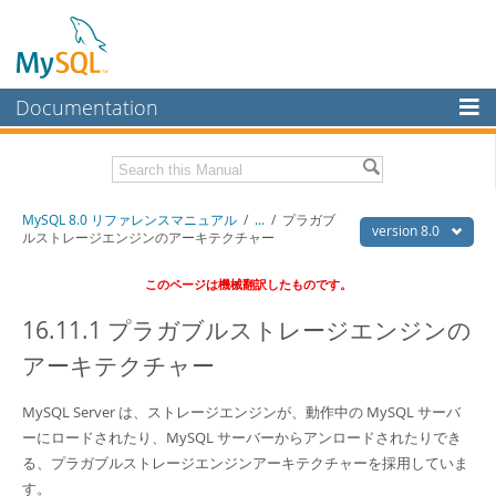
Documentation
MySQL Server
MySQL Enterprise
Download this Manual
MySQL 8.0 リファレンスマニュアル
/
...
/
プラガブ
Workbench
version 8.0
ルストレージエンジンのアーキテクチャー
InnoDB Cluster
PDF (US Ltr)
- 36.1Mb
このページは機械翻訳したものです。
PDF (A4)
- 36.2Mb
MySQL NDB Cluster
16.11.1 プラガブルストレージエンジンの
Connectors
アーキテクチャー
More
MySQL Server は、ストレージエンジンが、動作中の MySQL サーバ
MySQL.com
ーにロードされたり、MySQL サーバーからアンロードされたりでき
Downloads
る、プラガブルストレージエンジンアーキテクチャーを採用していま
す。