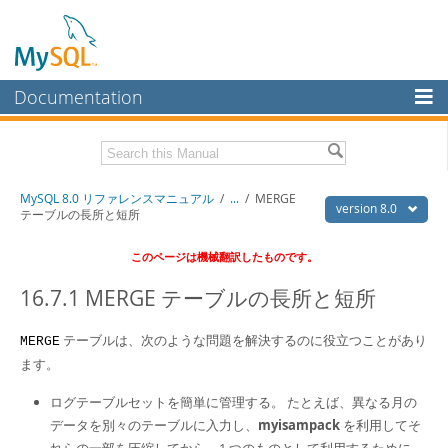
Documentation
MySQL Server
MySQL Enterprise
Download this Manual
MySQL 8.0 リファレンスマニュアル
/
...
/
MERGE
Workbench
version 8.0
テーブルの長所と短所
InnoDB Cluster
PDF (US Ltr)
- 36.1Mb
このページは機械翻訳したものです。
PDF (A4)
- 36.2Mb
MySQL NDB Cluster
16.7.1 MERGE テーブルの長所と短所
Connectors
テーブルは、次のような問題を解決するのに役立つことがあり
MERGE
More
ます。
MySQL.com
ログテーブルセットを簡単に管理する。 たとえば、異なる月の
Downloads
データを別々のテーブルに入力し、
myisampack
を利用してそ