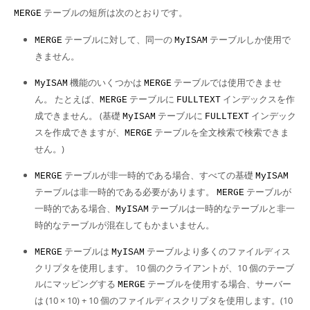
テーブルの短所は次のとおりです。
MERGE
テーブルに対して、同一の
テーブルしか使用で
MERGE
MyISAM
きません。
機能のいくつかは
テーブルでは使用できませ
MyISAM
MERGE
ん。 たとえば、
テーブルに
インデックスを作
MERGE
FULLTEXT
成できません。 (基礎
テーブルに
インデック
MyISAM
FULLTEXT
スを作成できますが、
テーブルを全文検索で検索できま
MERGE
せん。)
テーブルが非一時的である場合、すべての基礎
MERGE
MyISAM
テーブルは非一時的である必要があります。
テーブルが
MERGE
一時的である場合、
テーブルは一時的なテーブルと非一
MyISAM
時的なテーブルが混在してもかまいません。
テーブルは
テーブルより多くのファイルディス
MERGE
MyISAM
クリプタを使用します。 10 個のクライアントが、10 個のテーブ
ルにマッピングする
テーブルを使用する場合、サーバー
MERGE
は (10 × 10) + 10 個のファイルディスクリプタを使用します。(10