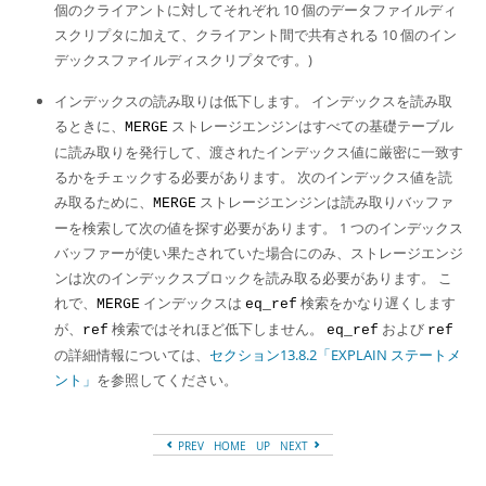
個のクライアントに対してそれぞれ 10 個のデータファイルディ
スクリプタに加えて、クライアント間で共有される 10 個のイン
デックスファイルディスクリプタです。)
インデックスの読み取りは低下します。 インデックスを読み取
るときに、
ストレージエンジンはすべての基礎テーブル
MERGE
に読み取りを発行して、渡されたインデックス値に厳密に一致す
るかをチェックする必要があります。 次のインデックス値を読
み取るために、
ストレージエンジンは読み取りバッファ
MERGE
ーを検索して次の値を探す必要があります。 1 つのインデックス
バッファーが使い果たされていた場合にのみ、ストレージエンジ
ンは次のインデックスブロックを読み取る必要があります。 こ
れで、
インデックスは
検索をかなり遅くします
MERGE
eq_ref
が、
検索ではそれほど低下しません。
および
ref
eq_ref
ref
の詳細情報については、
セクション13.8.2「EXPLAIN ステートメ
ント」
を参照してください。
PREV
HOME
UP
NEXT