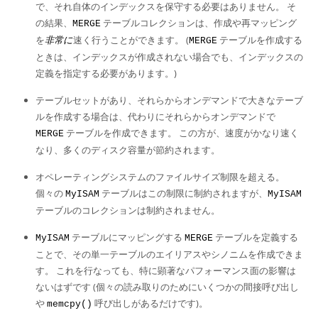
で、それ自体のインデックスを保守する必要はありません。 そ
の結果、
テーブルコレクションは、作成や再マッピング
MERGE
を
非常に
速く行うことができます。 (
テーブルを作成する
MERGE
ときは、インデックスが作成されない場合でも、インデックスの
定義を指定する必要があります。)
テーブルセットがあり、それらからオンデマンドで大きなテーブ
ルを作成する場合は、代わりにそれらからオンデマンドで
テーブルを作成できます。 この方が、速度がかなり速く
MERGE
なり、多くのディスク容量が節約されます。
オペレーティングシステムのファイルサイズ制限を超える。
個々の
テーブルはこの制限に制約されますが、
MyISAM
MyISAM
テーブルのコレクションは制約されません。
テーブルにマッピングする
テーブルを定義する
MyISAM
MERGE
ことで、その単一テーブルのエイリアスやシノニムを作成できま
す。 これを行なっても、特に顕著なパフォーマンス面の影響は
ないはずです (個々の読み取りのためにいくつかの間接呼び出し
や
呼び出しがあるだけです)。
memcpy()