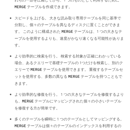
れらの一部を圧縮してから、1 つのものとして利用するために
Developer Zone
テーブルを作成できます。
MERGE
スピードを上げる。 大きな読み取り専用テーブルを同じ基準で
分割し、個々のテーブルを異なるディスクに置くことができま
す。 このように構成された
テーブルは、1 つの大きなテ
MERGE
ーブルを使用するよりも、速度がかなり速くなる可能性がありま
す。
より効率的に検索を行う。 検索する対象が正確にわかっている
場合、あるクエリーで基礎テーブルの 1つだけを検索し、別のク
エリーで
テーブルを使用できます。 重複するテーブルセ
MERGE
ットを使用する、多数の異なる
テーブルを持つこともで
MERGE
きます。
より効率的な修復を行う。 1 つの大きなテーブルを修復するより
も、
テーブルにマッピングされた個々の小さいテーブル
MERGE
を修復する方が簡単です。
多くのテーブルを瞬時に 1 つのテーブルとしてマッピングする。
テーブルは個々のテーブルのインデックスを利用するの
MERGE