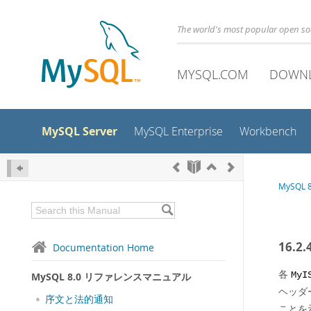
The world's most popular open s
MYSQL.COM
DOWN
MySQL Server
MySQL Enterprise
Workbench
MySQL
16.
Documentation Home
各
MySQL 8.0 リファレンスマニュアル
MyI
ヘッダ
序文と法的通知
ことを