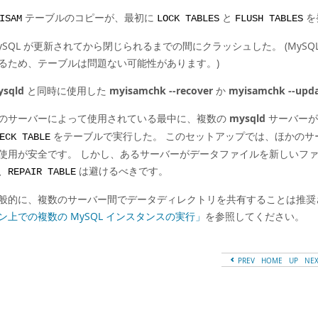
テーブルのコピーが、最初に
と
を
ISAM
LOCK TABLES
FLUSH TABLES
ySQL が更新されてから閉じられるまでの間にクラッシュした。 (My
るため、テーブルは問題ない可能性があります。)
sqld
と同時に使用した
myisamchk --recover
か
myisamchk --upda
のサーバーによって使用されている最中に、複数の
mysqld
サーバーが
をテーブルで実行した。 このセットアップでは、ほかのサ
ECK TABLE
使用が安全です。 しかし、あるサーバーがデータファイルを新しいフ
、
は避けるべきです。
REPAIR TABLE
般的に、複数のサーバー間でデータディレクトリを共有することは推奨
ン上での複数の MySQL インスタンスの実行」
を参照してください。
PREV
HOME
UP
NE