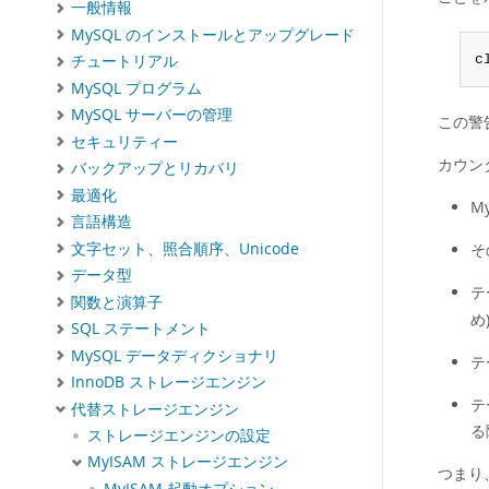
一般情報
MySQL のインストールとアップグレード
c
チュートリアル
MySQL プログラム
MySQL サーバーの管理
この警
セキュリティー
カウン
バックアップとリカバリ
最適化
M
言語構造
文字セット、照合順序、Unicode
そ
データ型
テ
関数と演算子
め
SQL ステートメント
MySQL データディクショナリ
テ
InnoDB ストレージエンジン
テ
代替ストレージエンジン
る
ストレージエンジンの設定
MyISAM ストレージエンジン
つまり
MyISAM 起動オプション