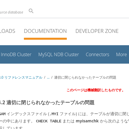
ource database
LOADS
DOCUMENTATION
DEVELOPER ZONE
InnoDB Cluster
MySQL NDB Cluster
Connectors
More
 8.0 リファレンスマニュアル
/
...
/
適切に閉じられなかったテーブルの問題
このページは機械翻訳したものです。
2.4.2 適切に閉じられなかったテーブルの問題
インデックスファイル (
ファイル) には、テーブルが適切に
SAM
.MYI
ーの中にあります。
または
myisamchk
から次のような
CHECK TABLE
示しています。