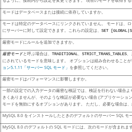
るように、接続内から設定を変更できます。 現在のモードを取得する
モードはデータベースまたは接続に依存していますか。
モードは特定のデータベースにリンクされていません。 モードは、ロー
にサーバーに対して設定できます。これらの設定は、
SET [GLOBAL|S
厳密モードにルールを追加できますか。
厳密モード
と呼ぶ場合は、
、
、
TRADITIONAL
STRICT_TRANS_TABLES
にされているモードを意味します。 オプションは組み合わせることが
ョン5.1.11「サーバー SQL モード」
を参照してください。
厳密モードはパフォーマンスに影響しますか。
一部の設定での入力データの厳密な検証では、検証を行わない場合よ
きくありませんが、そのような検証が必要ない場合 (アプリケーション
モードを無効にするオプションがあります。 ただし、必要な場合は
MySQL 8.0 をインストールしたときのデフォルトのサーバー SQL 
MySQL 8.0 のデフォルトの SQL モードには、次のモードが含まれま