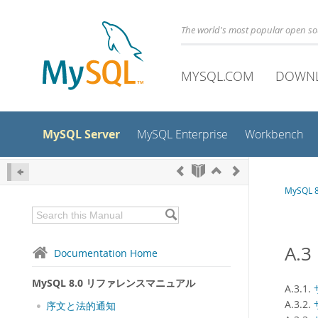
The world's most popular open s
MYSQL.COM
DOWN
MySQL Server
MySQL Enterprise
Workbench
MySQL
A.
Documentation Home
MySQL 8.0 リファレンスマニュアル
A.3.1.
A.3.2.
序文と法的通知