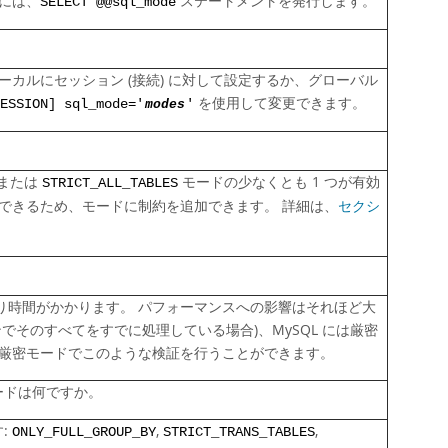
には、
ステートメントを発行します。
SELECT @@sql_mode
カルにセッション (接続) に対して設定するか、グローバル
を使用して変更できます。
ESSION] sql_mode='
modes
'
または
モードの少なくとも 1 つが有効
STRICT_ALL_TABLES
できるため、モードに制約を追加できます。 詳細は、
セクシ
り時間がかかります。 パフォーマンスへの影響はそれほど大
でそのすべてをすでに処理している場合)、MySQL には厳密
、厳密モードでこのような検証を行うことができます。
モードは何ですか。
す:
,
,
ONLY_FULL_GROUP_BY
STRICT_TRANS_TABLES