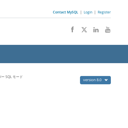
Contact MySQL
|
Login
|
Register
ーバー SQL モード
version 8.0