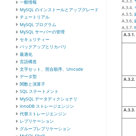
A.3.3.
一般情報
A.3.4.
MySQL のインストールとアップグレード
A.3.5.
チュートリアル
A.3.6.
MySQL プログラム
A.3.7.
MySQL サーバーの管理
A.3.1.
セキュリティー
バックアップとリカバリ
最適化
言語構造
文字セット、照合順序、Unicode
データ型
A.3.2.
関数と演算子
SQL ステートメント
MySQL データディクショナリ
InnoDB ストレージエンジン
A.3.3.
代替ストレージエンジン
レプリケーション
グループレプリケーション