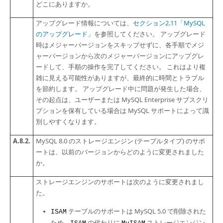
Developer Zone
どこにありますか。
アップグレード情報については、
セクション2.11「MySQL
のアップグレード」
を参照してください。 アップグレード
時はメジャーバージョンをスキップせずに、各手順でメジ
ャーバージョンから次のメジャーバージョンにアップグレ
ードして、手順の操作を完了してください。 これはより複
雑に見える可能性がありますが、最終的に時間とトラブル
を節約します。 アップグレード中に問題が発生した場合、
その起点は、ユーザーまたは MySQL Enterprise サブスクリ
プションを保有している場合は MySQL サポートによって識
別しやすくなります。
A.8.2.
MySQL 8.0 のストレージエンジン (テーブルタイプ) のサポ
ートは、以前のバージョンからどのように変更されました
か。
ストレージエンジンのサポートは次のように変更されまし
た。
テーブルのサポートは MySQL 5.0 で削除された
ISAM
ため、
の代わりに
ストレージエンジン