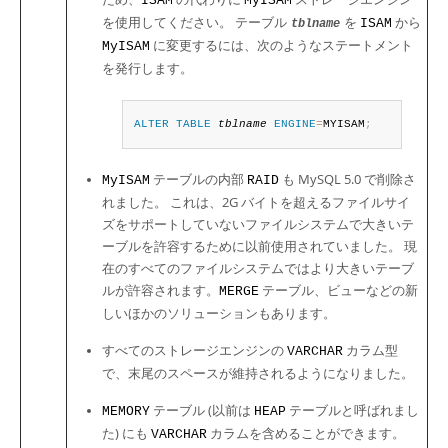
ISAM
MyISAM
を使用してください。 テーブル
を
から
ISAM
tblname
に変更するには、次のようなステートメント
MyISAM
を発行します。
ALTER
TABLE
tblname
ENGINE
=
MYISAM
;
テーブルの内部
も MySQL 5.0 で削除さ
MyISAM
RAID
れました。 これは、2G バイトを超えるファイルサイ
ズをサポートしていないファイルシステムで大きいテ
ーブルを許容するために以前使用されていました。 現
在のすべてのファイルシステムではより大きいテーブ
ルが許容されます。
テーブル、ビューなどの新
MERGE
しいほかのソリューションもあります。
すべてのストレージエンジンの
カラム型
VARCHAR
で、末尾のスペースが維持されるようになりました。
テーブル (以前は
テーブルと呼ばれまし
MEMORY
HEAP
た) にも
カラムを含めることができます。
VARCHAR