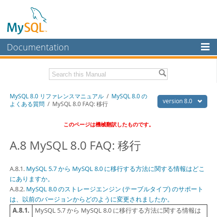
Documentation
MySQL Server
MySQL Enterprise
Download this Manual
MySQL 8.0 リファレンスマニュアル
/
MySQL 8.0 の
Workbench
version 8.0
よくある質問
/ MySQL 8.0 FAQ: 移行
InnoDB Cluster
PDF (US Ltr)
- 36.1Mb
このページは機械翻訳したものです。
PDF (A4)
- 36.2Mb
MySQL NDB Cluster
A.8 MySQL 8.0 FAQ: 移行
Connectors
A.8.1.
More
MySQL 5.7 から MySQL 8.0 に移行する方法に関する情報はどこ
にありますか。
MySQL.com
A.8.2.
MySQL 8.0 のストレージエンジン (テーブルタイプ) のサポート
は、以前のバージョンからどのように変更されましたか。
Downloads
A.8.1.
MySQL 5.7 から MySQL 8.0 に移行する方法に関する情報は