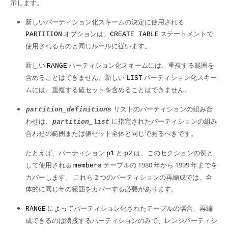
示します。
新しいパーティション化スキームの決定に使用される
オプションは、
ステートメントで
PARTITION
CREATE TABLE
使用されるものと同じルールに従います。
新しい
パーティション化スキームには、重複する範囲を
RANGE
含めることはできません。新しい
パーティション化スキー
LIST
ムには、重複する値セットを含めることはできません。
リストのパーティションの組み合
partition_definitions
わせは、
に指定されたパーティションの組み
partition_list
合わせの範囲または値セット全体と同じであるべきです。
たとえば、パーティション
と
は、このセクションの例と
p1
p2
して使用される
テーブルの 1980 年から 1999 年までを
members
カバーします。 これら 2 つのパーティションの再編成では、全
体的に同じ年の範囲をカバーする必要があります。
によってパーティション化されたテーブルの場合、再編
RANGE
成できるのは隣接するパーティションのみで、レンジパーティシ