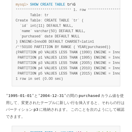
mysql>
SHOW
CREATE
TABLE
*
*
*
*
*
*
*
*
*
*
*
*
*
*
*
*
*
*
*
*
*
*
*
*
*
*
*
 1. row 
*
*
*
*
*
*
*
*
*
*
*
*
*
*
*
*
*
*
*
*
*
       Table
:
 tr

Create Table
:
 CREATE TABLE `tr` (

  `id` int(11) DEFAULT NULL,

  `name` varchar(50) DEFAULT NULL,

  `purchased` date DEFAULT NULL

) ENGINE=InnoDB DEFAULT CHARSET=latin1

/
*
!50100 PARTITION BY RANGE ( YEAR(purchased))

(PARTITION p0 VALUES LESS THAN (1990) ENGINE = InnoDB,

 PARTITION p1 VALUES LESS THAN (1995) ENGINE = InnoDB,

 PARTITION p3 VALUES LESS THAN (2005) ENGINE = InnoDB,

 PARTITION p4 VALUES LESS THAN (2010) ENGINE = InnoDB,

 PARTITION p5 VALUES LESS THAN (2015) ENGINE = InnoDB) 
*
1 row in set (0.00 sec)
と
の間の
カラム値を使
'1995-01-01'
'2004-12-31'
purchased
用して、変更されたテーブルに新しい行を挿入すると、それらの行は
パーティション
に格納されます。 このことを次のようにして確認
p3
できます。