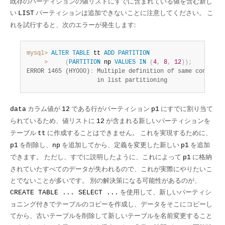
既存のパーティションの値リストにすでに含まれている値を含む新し
い
パーティションは追加できないことに注意してください。 こ
LIST
れを試行すると、次のエラーが発生します:
mysql>
ALTER
TABLE
 tt 
ADD
PARTITION
>
(
PARTITION
 np 
VALUES
IN
(
4
,
8
,
12
)
)
;
ERROR 1465 (HY000)
:
 Multiple definition of same constant 
                    in list partitioning
カラム値が
である行がパーティション
にすでに割り当て
data
12
p1
られているため、値リストに
が含まれる新しいパーティションを
12
テーブル
に作成することはできません。 これを実現するために、
tt
を削除し、
を追加してから、定義を変更した新しい
を追加
p1
np
p1
できます。 ただし、すでに説明したように、これによって
に格納
p1
されていたすべてのデータが失われるので、これが実際にやりたいこ
とでないことが多いです。 別の解決策になる可能性があるのが、
を使用して、新しいパーティシ
CREATE TABLE ... SELECT ...
ョニング付きでテーブルのコピーを作成し、データをそこにコピーし
てから、古いテーブルを削除して新しいテーブルを名前変更すること