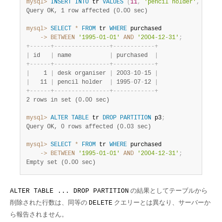
mysql>
INSERT
INTO
 tr 
VALUES
(
11
,
'pencil holder'
,
'1995
Query OK, 1 row affected (0.00 sec)
mysql>
SELECT
*
FROM
 tr 
WHERE
    ->
BETWEEN
'1995-01-01'
AND
'2004-12-31'
;
+
-
-
-
-
-
-
+
-
-
-
-
-
-
-
-
-
-
-
-
-
-
-
-
+
-
-
-
-
-
-
-
-
-
-
-
-
+
|
 id   
|
 name           
|
 purchased  
|
+
-
-
-
-
-
-
+
-
-
-
-
-
-
-
-
-
-
-
-
-
-
-
-
+
-
-
-
-
-
-
-
-
-
-
-
-
+
|
    1 
|
 desk organiser 
|
 2003
-
10
-
15 
|
|
   11 
|
 pencil holder  
|
 1995
-
07
-
12 
|
+
-
-
-
-
-
-
+
-
-
-
-
-
-
-
-
-
-
-
-
-
-
-
-
+
-
-
-
-
-
-
-
-
-
-
-
-
+
2 rows in set (0.00 sec)
mysql>
ALTER
TABLE
 tr 
DROP
PARTITION
 p3
;
Query OK, 0 rows affected (0.03 sec)
mysql>
SELECT
*
FROM
 tr 
WHERE
    ->
BETWEEN
'1995-01-01'
AND
'2004-12-31'
;
Empty set (0.00 sec)
の結果としてテーブルから
ALTER TABLE ... DROP PARTITION
削除された行数は、同等の
クエリーとは異なり、サーバーか
DELETE
ら報告されません。