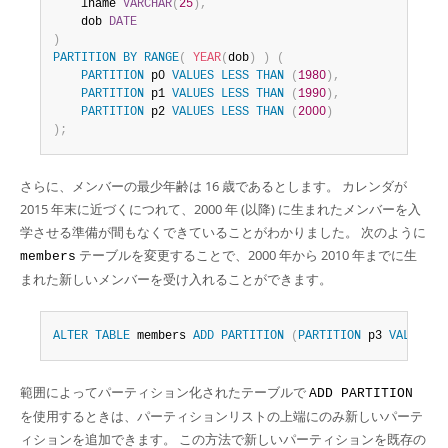
    lname 
VARCHAR
(
25
)
,
    dob 
DATE
)
PARTITION
BY
RANGE
(
YEAR
(
dob
)
)
(
PARTITION
 p0 
VALUES
LESS
THAN
(
1980
)
,
PARTITION
 p1 
VALUES
LESS
THAN
(
1990
)
,
PARTITION
 p2 
VALUES
LESS
THAN
(
2000
)
)
;
さらに、メンバーの最少年齢は 16 歳であるとします。 カレンダが
2015 年末に近づくにつれて、2000 年 (以降) に生まれたメンバーを入
学させる準備が間もなくできていることがわかりました。 次のように
テーブルを変更することで、2000 年から 2010 年までに生
members
まれた新しいメンバーを受け入れることができます。
ALTER
TABLE
 members 
ADD
PARTITION
(
PARTITION
 p3 
VALUES
L
範囲によってパーティション化されたテーブルで
ADD PARTITION
を使用するときは、パーティションリストの上端にのみ新しいパーテ
ィションを追加できます。 この方法で新しいパーティションを既存の