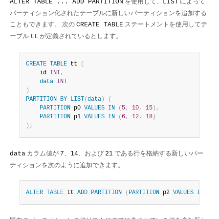
を使用して、
によって
ALTER TABLE ... ADD PARTITION
LIST
パーティション化されたテーブルに新しいパーティションを追加する
こともできます。 次の
ステートメントを使用してテ
CREATE TABLE
ーブル
が定義されているとします。
tt
CREATE
TABLE
 tt 
(
    id 
INT
,
data
INT
)
PARTITION
BY
LIST
(
data
)
(
PARTITION
 p0 
VALUES
IN
(
5
,
10
,
15
)
,
PARTITION
 p1 
VALUES
IN
(
6
,
12
,
18
)
)
;
カラム値が
、
、および
である行を格納する新しいパー
data
7
14
21
ティションを次のように追加できます。
ALTER
TABLE
 tt 
ADD
PARTITION
(
PARTITION
 p2 
VALUES
IN
(
7
,