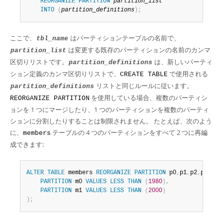
REORGANIZE
PARTITION
partition_list
INTO
(
partition_definitions
)
;
ここで、
はパーティションテーブルの名前で、
tbl_name
は変更する既存のパーティションの名前のカンマ
partition_list
区切りリストです。
は、新しいパーティ
partition_definitions
ション定義のカンマ区切りリストで、
で使用される
CREATE TABLE
リストと同じルールに従います。
partition_definitions
を使用している場合、複数のパーティシ
REORGANIZE PARTITION
ョンを 1 つにマージしたり、1 つのパーティションを複数のパーティ
ションに分割したりすることは制限されません。 たとえば、次のよう
に、
テーブルの 4 つのパーティションをすべて 2 つに再編
members
成できます:
ALTER
TABLE
 members 
REORGANIZE
PARTITION
 p0
,
p1
,
p2
,
p3 
INT
PARTITION
 m0 
VALUES
LESS
THAN
(
1980
)
,
PARTITION
 m1 
VALUES
LESS
THAN
(
2000
)
)
;