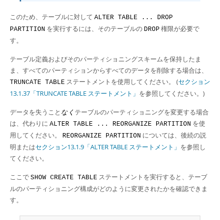
このため、テーブルに対して
ALTER TABLE ... DROP
を実行するには、そのテーブルの
権限が必要で
PARTITION
DROP
す。
テーブル定義およびそのパーティショニングスキームを保持したま
ま、すべてのパーティションからすべてのデータを削除する場合は、
ステートメントを使用してください。 (
セクション
TRUNCATE TABLE
13.1.37「TRUNCATE TABLE ステートメント」
を参照してください。)
データを失うこと
なく
テーブルのパーティショニングを変更する場合
は、代わりに
を使
ALTER TABLE ... REORGANIZE PARTITION
用してください。
については、後続の説
REORGANIZE PARTITION
明または
セクション13.1.9「ALTER TABLE ステートメント」
を参照し
てください。
ここで
ステートメントを実行すると、テーブ
SHOW CREATE TABLE
ルのパーティショニング構成がどのように変更されたかを確認できま
す。