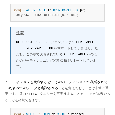
mysql>
ALTER
TABLE
 tr 
DROP
PARTITION
 p2
;
Query OK, 0 rows affected (0.03 sec)
注記
ストレージエンジンは
NDBCLUSTER
ALTER TABLE
をサポートしていません。 た
... DROP PARTITION
だし、この章で説明されている
へのほ
ALTER TABLE
かのパーティショニング関連拡張はサポートしていま
す。
パーティションを削除すると、そのパーティションに格納されて
いたすべてのデータも削除される
ことを覚えておくことは非常に重
要です。 前の
クエリーを再実行することで、これが本当であ
SELECT
ることを確認できます。
mysql>
SELECT
*
FROM
 tr 
WHERE