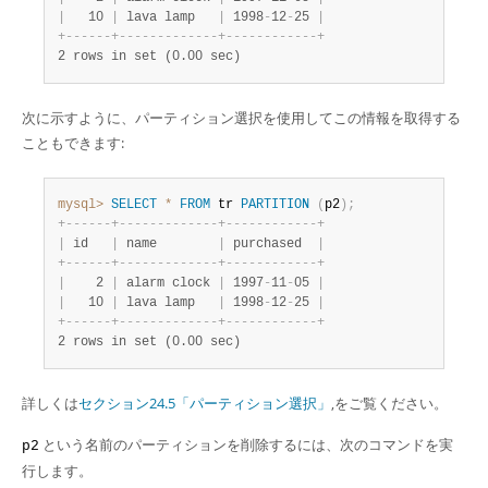
|
   10 
|
 lava lamp   
|
 1998
-
12
-
25 
|
+
-
-
-
-
-
-
+
-
-
-
-
-
-
-
-
-
-
-
-
-
+
-
-
-
-
-
-
-
-
-
-
-
-
+
2 rows in set (0.00 sec)
次に示すように、パーティション選択を使用してこの情報を取得する
こともできます:
mysql>
SELECT
*
FROM
 tr 
PARTITION
(
p2
)
;
+
-
-
-
-
-
-
+
-
-
-
-
-
-
-
-
-
-
-
-
-
+
-
-
-
-
-
-
-
-
-
-
-
-
+
|
 id   
|
 name        
|
 purchased  
|
+
-
-
-
-
-
-
+
-
-
-
-
-
-
-
-
-
-
-
-
-
+
-
-
-
-
-
-
-
-
-
-
-
-
+
|
    2 
|
 alarm clock 
|
 1997
-
11
-
05 
|
|
   10 
|
 lava lamp   
|
 1998
-
12
-
25 
|
+
-
-
-
-
-
-
+
-
-
-
-
-
-
-
-
-
-
-
-
-
+
-
-
-
-
-
-
-
-
-
-
-
-
+
2 rows in set (0.00 sec)
詳しくは
セクション24.5「パーティション選択」
,をご覧ください。
という名前のパーティションを削除するには、次のコマンドを実
p2
行します。