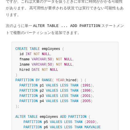
ですが、これは大量のデータを扱うときに非常に時間がかかる可能性
があります。 高可用性が要求される状況では実行できない可能性もあ
ります。
次のように単一
ステートメン
ALTER TABLE ... ADD PARTITION
トで複数のパーティションを追加できます。
CREATE
TABLE
 employees 
(
  id 
INT
NOT
NULL
,
  fname 
VARCHAR
(
50
)
NOT
NULL
,
  lname 
VARCHAR
(
50
)
NOT
NULL
,
  hired 
DATE
NOT
NULL
)
PARTITION
BY
RANGE
(
YEAR
(
hired
)
)
(
PARTITION
 p1 
VALUES
LESS
THAN
(
1991
)
,
PARTITION
 p2 
VALUES
LESS
THAN
(
1996
)
,
PARTITION
 p3 
VALUES
LESS
THAN
(
2001
)
,
PARTITION
 p4 
VALUES
LESS
THAN
(
2005
)
)
;
ALTER
TABLE
 employees 
ADD
PARTITION
(
PARTITION
 p5 
VALUES
LESS
THAN
(
2010
)
,
PARTITION
 p6 
VALUES
LESS
THAN
MAXVALUE