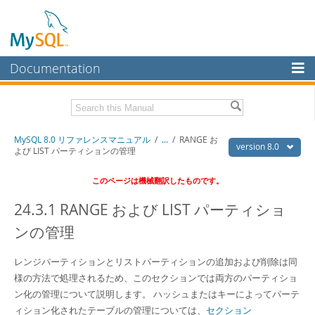
Documentation
MySQL Server
MySQL Enterprise
Download this Manual
MySQL 8.0 リファレンスマニュアル
/
...
/
RANGE お
Workbench
version 8.0
よび LIST パーティションの管理
InnoDB Cluster
PDF (US Ltr)
- 36.1Mb
このページは機械翻訳したものです。
PDF (A4)
- 36.2Mb
MySQL NDB Cluster
24.3.1 RANGE および LIST パーティショ
Connectors
ンの管理
More
レンジパーティションとリストパーティションの追加および削除は同
MySQL.com
様の方法で処理されるため、このセクションでは両方のパーティショ
Downloads
ン化の管理について説明します。 ハッシュまたはキーによってパーテ
ィション化されたテーブルの管理については、
セクション