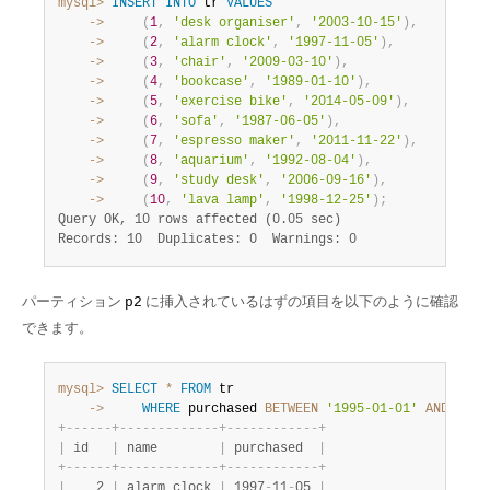
mysql>
INSERT
INTO
 tr 
VALUES
    ->
(
1
,
'desk organiser'
,
'2003-10-15'
)
,
    ->
(
2
,
'alarm clock'
,
'1997-11-05'
)
,
    ->
(
3
,
'chair'
,
'2009-03-10'
)
,
    ->
(
4
,
'bookcase'
,
'1989-01-10'
)
,
    ->
(
5
,
'exercise bike'
,
'2014-05-09'
)
,
    ->
(
6
,
'sofa'
,
'1987-06-05'
)
,
    ->
(
7
,
'espresso maker'
,
'2011-11-22'
)
,
    ->
(
8
,
'aquarium'
,
'1992-08-04'
)
,
    ->
(
9
,
'study desk'
,
'2006-09-16'
)
,
    ->
(
10
,
'lava lamp'
,
'1998-12-25'
)
;
Query OK, 10 rows affected (0.05 sec)
Records: 10  Duplicates: 0  Warnings: 0
パーティション
に挿入されているはずの項目を以下のように確認
p2
できます。
mysql>
SELECT
*
FROM
    ->
WHERE
 purchased 
BETWEEN
'1995-01-01'
AND
'199
+
-
-
-
-
-
-
+
-
-
-
-
-
-
-
-
-
-
-
-
-
+
-
-
-
-
-
-
-
-
-
-
-
-
+
|
 id   
|
 name        
|
 purchased  
|
+
-
-
-
-
-
-
+
-
-
-
-
-
-
-
-
-
-
-
-
-
+
-
-
-
-
-
-
-
-
-
-
-
-
+
|
    2 
|
 alarm clock 
|
 1997
-
11
-
05 
|