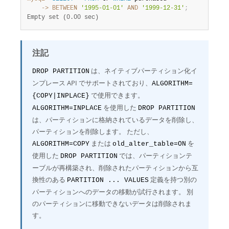
    ->
BETWEEN
'1995-01-01'
AND
'1999-12-31'
;
Empty set (0.00 sec)
注記
は、ネイティブパーティション化イ
DROP PARTITION
ンプレース API でサポートされており、
ALGORITHM=
で使用できます。
{COPY|INPLACE}
を使用した
ALGORITHM=INPLACE
DROP PARTITION
は、パーティションに格納されているデータを削除し、
パーティションを削除します。 ただし、
または
を
ALGORITHM=COPY
old_alter_table=ON
使用した
では、パーティションテ
DROP PARTITION
ーブルが再構築され、削除されたパーティションから互
換性のある
定義を持つ別の
PARTITION ... VALUES
パーティションへのデータの移動が試行されます。 別
のパーティションに移動できないデータは削除されま
す。