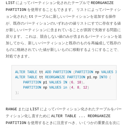
によってパーティション化されたテーブルで
LIST
REORGANIZE
を使用することもできます。 リストによってパーティシ
PARTITION
ョン化された
テーブルに新しいパーティションを追加する操作
tt
が、既存のパーティションのいずれかの値リストにすでに存在する値
が新しいパーティションに含まれていることが原因で失敗する問題に
戻ります。 これは、競合しない値のみが含まれるパーティションを追
加してから、新しいパーティションと既存のものを再編成して既存の
ものに格納されていた値が新しいものに移動するようにすることで、
対処できます。
ALTER
TABLE
 tt 
ADD
PARTITION
(
PARTITION
 np 
VALUES
IN
(
4
,
ALTER
TABLE
 tt 
REORGANIZE
PARTITION
 p1
,
np 
INTO
(
PARTITION
 p1 
VALUES
IN
(
6
,
18
)
,
PARTITION
 np 
VALUES
in
(
4
,
8
,
12
)
)
;
または
によってパーティション化されたテーブルをパー
RANGE
LIST
ティション化し直すために
ALTER TABLE ... REORGANIZE
を使用するときに注意すべき、いくつかの重要点を次に
PARTITION