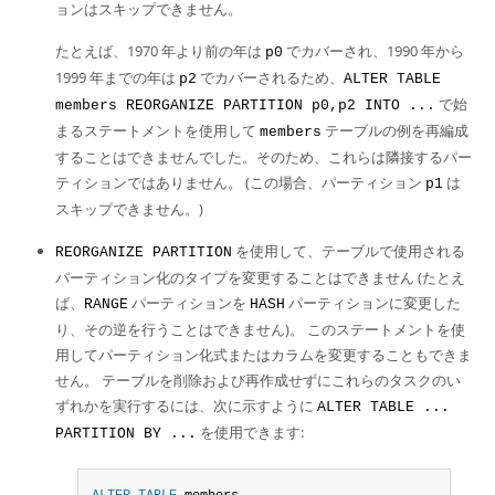
ョンはスキップできません。
たとえば、1970 年より前の年は
でカバーされ、1990 年から
p0
1999 年までの年は
でカバーされるため、
p2
ALTER TABLE
で始
members REORGANIZE PARTITION p0,p2 INTO ...
まるステートメントを使用して
テーブルの例を再編成
members
することはできませんでした。そのため、これらは隣接するパー
ティションではありません。 (この場合、パーティション
は
p1
スキップできません。)
を使用して、テーブルで使用される
REORGANIZE PARTITION
パーティション化のタイプを変更することはできません (たとえ
ば、
パーティションを
パーティションに変更した
RANGE
HASH
り、その逆を行うことはできません)。 このステートメントを使
用してパーティション化式またはカラムを変更することもできま
せん。 テーブルを削除および再作成せずにこれらのタスクのい
ずれかを実行するには、次に示すように
ALTER TABLE ...
を使用できます:
PARTITION BY ...