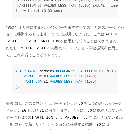
 PARTITION p2 VALUES LESS THAN (2000) ENGINE = InnoDB,

 PARTITION p3 VALUES LESS THAN (2010) ENGINE = InnoDB) 
*
1 row in set (0.00 sec)
1960 年より前に生まれたメンバーを表すすべての行を別のパーティシ
ョンに移動するとします。 すでに説明したように、これは
ALTER
を使用して行うことはできません。
TABLE ... ADD PARTITION
ただし、
への別のパーティション関連拡張を使用し
ALTER TABLE
て、これを行うことができます。
ALTER
TABLE
 members 
REORGANIZE
PARTITION
 n0 
INTO
(
PARTITION
 s0 
VALUES
LESS
THAN
(
1960
)
,
PARTITION
 s1 
VALUES
LESS
THAN
(
1970
)
)
;
実際には、このコマンドはパーティション
を 2 つの新しいパーテ
p0
ィション
および
に分割します。 さらに、
に格納されていた
s0
s1
p0
データを 2つの
句に示されているル
PARTITION ... VALUES ...
ールに従って新しいパーティションに移動する結果、
には
s0