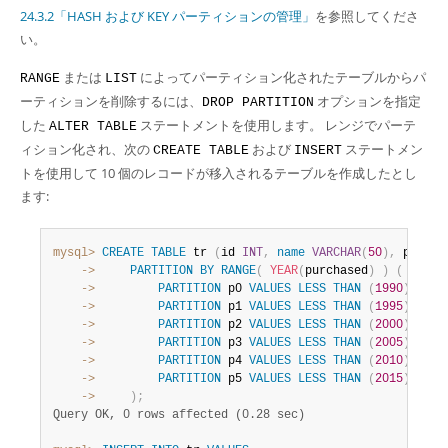
Developer Zone
24.3.2「HASH および KEY パーティションの管理」
を参照してくださ
い。
または
によってパーティション化されたテーブルからパ
RANGE
LIST
ーティションを削除するには、
オプションを指定
DROP PARTITION
した
ステートメントを使用します。 レンジでパーテ
ALTER TABLE
ィション化され、次の
および
ステートメン
CREATE TABLE
INSERT
トを使用して 10 個のレコードが移入されるテーブルを作成したとし
ます:
mysql>
CREATE
TABLE
 tr 
(
id 
INT
,
name
VARCHAR
(
50
)
,
 purcha
    ->
PARTITION
BY
RANGE
(
YEAR
(
purchased
)
)
(
    ->
PARTITION
 p0 
VALUES
LESS
THAN
(
1990
)
,
    ->
PARTITION
 p1 
VALUES
LESS
THAN
(
1995
)
,
    ->
PARTITION
 p2 
VALUES
LESS
THAN
(
2000
)
,
    ->
PARTITION
 p3 
VALUES
LESS
THAN
(
2005
)
,
    ->
PARTITION
 p4 
VALUES
LESS
THAN
(
2010
)
,
    ->
PARTITION
 p5 
VALUES
LESS
THAN
(
2015
)
    ->
)
;
Query OK, 0 rows affected (0.28 sec)