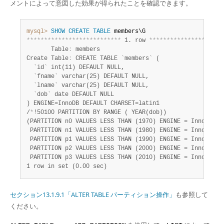
メントによって意図した効果が得られたことを確認できます。
mysql>
SHOW
CREATE
TABLE
*
*
*
*
*
*
*
*
*
*
*
*
*
*
*
*
*
*
*
*
*
*
*
*
*
*
*
 1. row 
*
*
*
*
*
*
*
*
*
*
*
*
*
*
*
*
*
*
*
*
*
       Table
:
 members

Create Table
:
 CREATE TABLE `members` (

  `id` int(11) DEFAULT NULL,

  `fname` varchar(25) DEFAULT NULL,

  `lname` varchar(25) DEFAULT NULL,

  `dob` date DEFAULT NULL

) ENGINE=InnoDB DEFAULT CHARSET=latin1

/
*
!50100 PARTITION BY RANGE ( YEAR(dob))

(PARTITION n0 VALUES LESS THAN (1970) ENGINE = InnoDB,

 PARTITION n1 VALUES LESS THAN (1980) ENGINE = InnoDB,

 PARTITION p1 VALUES LESS THAN (1990) ENGINE = InnoDB,

 PARTITION p2 VALUES LESS THAN (2000) ENGINE = InnoDB,

 PARTITION p3 VALUES LESS THAN (2010) ENGINE = InnoDB) 
*
1 row in set (0.00 sec)
セクション13.1.9.1「ALTER TABLE パーティション操作」
も参照して
ください。