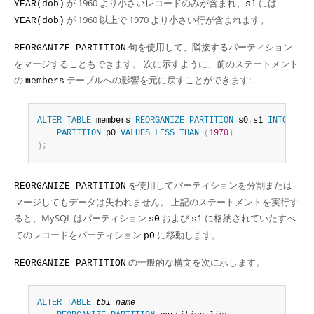
が 1960 より小さいレコードのみが含まれ、
には
YEAR(dob)
s1
が 1960 以上で 1970 より小さい行が含まれます。
YEAR(dob)
句を使用して、隣接するパーティション
REORGANIZE PARTITION
をマージすることもできます。 次に示すように、前のステートメント
の
テーブルへの影響を元に戻すことができます:
members
ALTER
TABLE
 members 
REORGANIZE
PARTITION
 s0
,
s1 
INTO
(
PARTITION
 p0 
VALUES
LESS
THAN
(
1970
)
)
;
を使用してパーティションを分割または
REORGANIZE PARTITION
マージしてもデータは失われません。 上記のステートメントを実行す
ると、MySQL はパーティション
および
に格納されていたすべ
s0
s1
てのレコードをパーティション
に移動します。
p0
の一般的な構文を次に示します。
REORGANIZE PARTITION
ALTER
TABLE
tbl_name