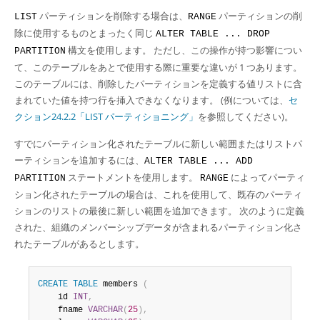
パーティションを削除する場合は、
パーティションの削
LIST
RANGE
除に使用するものとまったく同じ
ALTER TABLE ... DROP
構文を使用します。 ただし、この操作が持つ影響につい
PARTITION
て、このテーブルをあとで使用する際に重要な違いが 1 つあります。
このテーブルには、削除したパーティションを定義する値リストに含
まれていた値を持つ行を挿入できなくなります。 (例については、
セ
クション24.2.2「LIST パーティショニング」
を参照してください)。
すでにパーティション化されたテーブルに新しい範囲またはリストパ
ーティションを追加するには、
ALTER TABLE ... ADD
ステートメントを使用します。
によってパーティ
PARTITION
RANGE
ション化されたテーブルの場合は、これを使用して、既存のパーティ
ションのリストの最後に新しい範囲を追加できます。 次のように定義
された、組織のメンバーシップデータが含まれるパーティション化さ
れたテーブルがあるとします。
CREATE
TABLE
 members 
(
    id 
INT
,
    fname 
VARCHAR
(
25
)
,