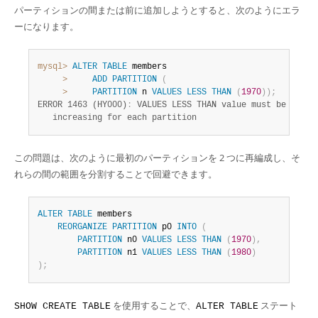
パーティションの間または前に追加しようとすると、次のようにエラ
ーになります。
mysql>
ALTER
TABLE
 members

>
ADD
PARTITION
(
>
PARTITION
 n 
VALUES
LESS
THAN
(
1970
)
)
;
ERROR 1463 (HY000)
:
 VALUES LESS THAN value must be strict
   increasing for each partition
この問題は、次のように最初のパーティションを 2 つに再編成し、そ
れらの間の範囲を分割することで回避できます。
ALTER
TABLE
 members

REORGANIZE
PARTITION
 p0 
INTO
(
PARTITION
 n0 
VALUES
LESS
THAN
(
1970
)
,
PARTITION
 n1 
VALUES
LESS
THAN
(
1980
)
)
;
を使用することで、
ステート
SHOW CREATE TABLE
ALTER TABLE