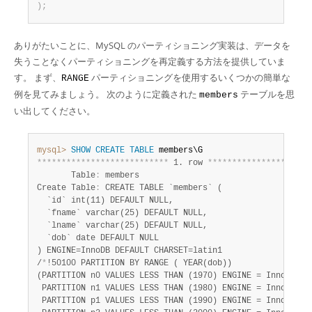
)
;
ありがたいことに、MySQL のパーティショニング実装は、データを
失うことなくパーティショニングを再定義する方法を提供していま
す。 まず、
パーティショニングを使用するいくつかの簡単な
RANGE
例を見てみましょう。 次のように定義された
テーブルを思
members
い出してください。
mysql>
SHOW
CREATE
TABLE
*
*
*
*
*
*
*
*
*
*
*
*
*
*
*
*
*
*
*
*
*
*
*
*
*
*
*
 1. row 
*
*
*
*
*
*
*
*
*
*
*
*
*
*
*
*
*
*
*
*
*
       Table
:
 members

Create Table
:
 CREATE TABLE `members` (

  `id` int(11) DEFAULT NULL,

  `fname` varchar(25) DEFAULT NULL,

  `lname` varchar(25) DEFAULT NULL,

  `dob` date DEFAULT NULL

) ENGINE=InnoDB DEFAULT CHARSET=latin1

/
*
!50100 PARTITION BY RANGE ( YEAR(dob))

(PARTITION n0 VALUES LESS THAN (1970) ENGINE = InnoDB,

 PARTITION n1 VALUES LESS THAN (1980) ENGINE = InnoDB,

 PARTITION p1 VALUES LESS THAN (1990) ENGINE = InnoDB,
