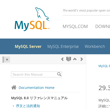
The world's most popular open s
MYSQL.COM
DOWN
MySQL Server
MySQL Enterprise
Workbench
MySQL
29.
Documentation Home
MySQL 8.0 リファレンスマニュアル
MyS
序文と法的通知
詳細に