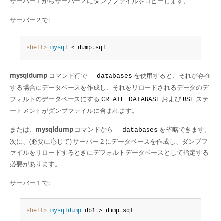
サーバー 1 からサーバー 2 にダンプファイルをコピーします。
Developer Zone
サーバー 2 で:
shell>
 mysql
 < dump
.
sql
mysqldump
コマンド行で
を使用すると、それが存在
--databases
する場合にデータベースを作成し、それをリロードされるデータのデ
フォルトのデータベースにする
および
ステ
CREATE DATABASE
USE
ートメントがダンプファイルに含まれます。
または、
mysqldump
コマンドから
を省略できます。
--databases
次に、(必要に応じて) サーバー 2 にデータベースを作成し、ダンプフ
ァイルをリロードするときにデフォルトデータベースとして指定する
必要があります。
サーバー 1 で:
shell>
 mysqldump
 db1 > dump
.
sql