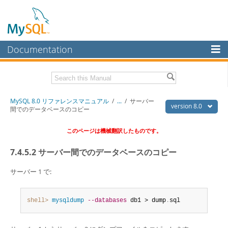
Documentation
MySQL Server
MySQL Enterprise
Download this Manual
MySQL 8.0 リファレンスマニュアル
/
...
/
サーバー
Workbench
version 8.0
間でのデータベースのコピー
InnoDB Cluster
PDF (US Ltr)
- 36.1Mb
このページは機械翻訳したものです。
PDF (A4)
- 36.2Mb
MySQL NDB Cluster
7.4.5.2 サーバー間でのデータベースのコピー
Connectors
サーバー 1 で:
More
MySQL.com
shell>
 mysqldump
--databases
 db1 > dump
.
sql
Downloads