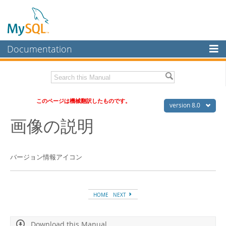
Documentation
MySQL Server
MySQL Enterprise
Download this Manual
このページは機械翻訳したものです。
Workbench
version 8.0
画像の説明
InnoDB Cluster
PDF (US Ltr)
- 36.1Mb
PDF (A4)
- 36.2Mb
MySQL NDB Cluster
バージョン情報アイコン
Connectors
More
MySQL.com
HOME
NEXT
Downloads
Download this Manual