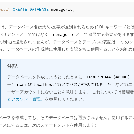
ysql>
CREATE
DATABASE
 menagerie
;
x では、データベース名は大/小文字が区別されるため (SQL キーワード
バリアントとしてではなく、
として参照する必要があります。 
menagerie
の制限は適用されませんが、データベースとテーブルの表記は 1 つの
ら、データベースの作成時に使用した表記を常に使用することをお勧めし
注記
データベースを作成しようとしたときに
「ERROR 1044 (4200
などのエ
ー'micah'@'localhost'のアクセスが拒否されました」
ーザーアカウントにないことを意味します。 これについては管理
とアカウント管理」
を参照してください。
ベースを作成しても、そのデータベースは選択されません。使用するに
ースにするには、次のステートメントを使用します: