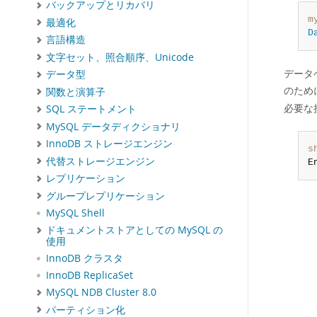
バックアップとリカバリ
m
最適化
D
言語構造
文字セット、照合順序、Unicode
データ
データ型
のため
関数と演算子
必要な
SQL ステートメント
MySQL データディクショナリ
InnoDB ストレージエンジン
s
代替ストレージエンジン
E
レプリケーション
グループレプリケーション
MySQL Shell
ドキュメントストアとしての MySQL の
使用
InnoDB クラスタ
InnoDB ReplicaSet
MySQL NDB Cluster 8.0
パーティション化