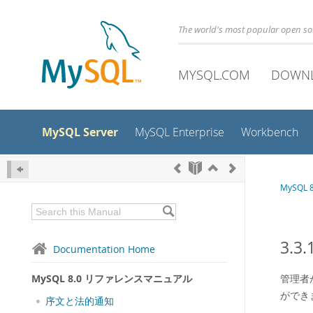
The world's most popular open s
MYSQL.COM
DOWN
MySQL Server
MySQL Enterprise
Workbench
MySQL
3.
Documentation Home
MySQL 8.0 リファレンスマニュアル
管理者
ができ
序文と法的通知