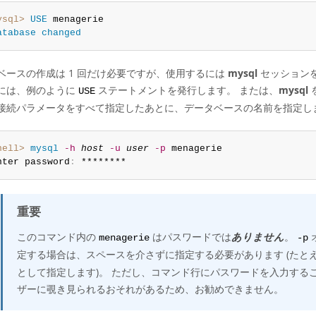
ysql>
USE
atabase
changed
ベースの作成は 1 回だけ必要ですが、使用するには
mysql
セッションを
には、例のように
ステートメントを発行します。 または、
mysql
USE
接続パラメータをすべて指定したあとに、データベースの名前を指定しま
hell>
 mysql
-h
host
-u
user
-p
 menagerie

nter password
:
 ********
重要
このコマンド内の
はパスワードでは
ありません
。
menagerie
-p
定する場合は、スペースを介さずに指定する必要があります (たと
として指定します)。 ただし、コマンド行にパスワードを入力する
ザーに覗き見られるおそれがあるため、お勧めできません。