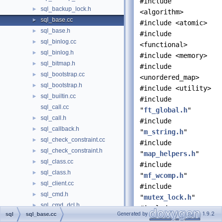
#include
sql_backup_lock.h
►
<algorithm>
sql_base.cc
►
#include <atomic>
sql_base.h
►
#include
sql_binlog.cc
►
<functional>
sql_binlog.h
►
#include <memory>
sql_bitmap.h
►
#include
sql_bootstrap.cc
►
<unordered_map>
sql_bootstrap.h
►
#include <utility>
sql_builtin.cc
►
#include
sql_call.cc
"
ft_global.h
"
sql_call.h
►
#include
sql_callback.h
►
"
m_string.h
"
sql_check_constraint.cc
►
#include
sql_check_constraint.h
►
"
map_helpers.h
"
sql_class.cc
►
#include
sql_class.h
►
"
mf_wcomp.h
"
sql_client.cc
►
#include
sql_cmd.h
►
"
mutex_lock.h
"
sql_cmd_dcl.h
►
#include
Generated by
1.9.2
sql
sql_base.cc
sql_cmd_ddl.cc
►
"
my_alloc.h
"