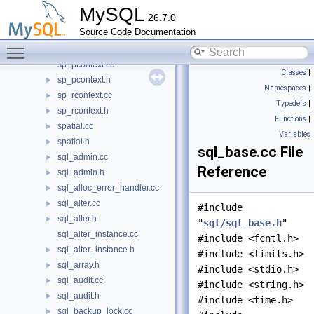
sp_instr.cc
►
MySQL
26.7.0
sp_instr.h
►
Source Code Documentation
sp_instr_inline.cc
►
Toggle main menu visibility
sp_instr_inline.h
►
sp_pcontext.cc
Classes
|
sp_pcontext.h
►
Namespaces
|
sp_rcontext.cc
►
Typedefs
|
sp_rcontext.h
►
Functions
|
spatial.cc
►
Variables
spatial.h
►
sql_base.cc File
sql_admin.cc
►
Reference
sql_admin.h
►
sql_alloc_error_handler.cc
►
sql_alter.cc
►
#include
sql_alter.h
►
"
sql/sql_base.h
"
sql_alter_instance.cc
#include <fcntl.h>
sql_alter_instance.h
►
#include <limits.h>
sql_array.h
►
#include <stdio.h>
sql_audit.cc
►
#include <string.h>
sql_audit.h
►
#include <time.h>
sql_backup_lock.cc
►