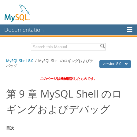
Documentation
MySQL Server
MySQL Enterprise
Download this Manual
MySQL Shell 8.0
/ MySQL Shell のロギングおよびデ
Workbench
version 8.0
バッグ
InnoDB Cluster
PDF (US Ltr)
- 1.4Mb
このページは機械翻訳したものです。
PDF (A4)
- 1.4Mb
MySQL NDB Cluster
第 9 章 MySQL Shell のロ
Connectors
ギングおよびデバッグ
More
MySQL.com
Downloads
目次