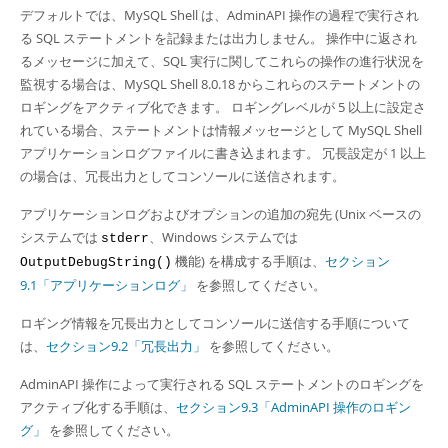
デフォルトでは、MySQL Shell は、AdminAPI 操作の過程で実行され
る SQL ステートメントを記録または出力しません。 操作中に返され
るメッセージに加えて、SQL 実行に関してこれらの操作の進行状況を
監視する場合は、MySQL Shell 8.0.18 からこれらのステートメントの
ロギングをアクティブ化できます。 ロギングレベルが 5 以上に設定さ
れている場合、ステートメントは情報メッセージとして MySQL Shell
アプリケーションログファイルに書き込まれます。 冗長設定が 1 以上
の場合は、冗長出力としてコンソールに送信されます。
アプリケーションログおよびオプションの追加の宛先 (Unix ベースの
システムでは
、Windows システムでは
stderr
機能) を構成する手順は、
セクション
OutputDebugString()
9.1「アプリケーションログ」
を参照してください。
ロギング情報を冗長出力としてコンソールに送信する手順について
は、
セクション9.2「冗長出力」
を参照してください。
AdminAPI 操作によって実行される SQL ステートメントのロギングを
アクティブ化する手順は、
セクション9.3「AdminAPI 操作のロギン
グ」
を参照してください。