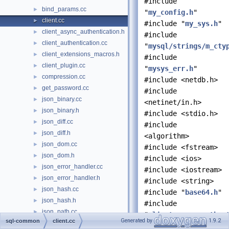
#include
bind_params.cc
►
"
my_config.h
"
client.cc
►
#include "
my_sys.h
"
client_async_authentication.h
►
#include
client_authentication.cc
►
"
mysql/strings/m_cty
client_extensions_macros.h
►
#include
client_plugin.cc
►
"
mysys_err.h
"
compression.cc
►
#include <netdb.h>
get_password.cc
►
#include
json_binary.cc
►
<netinet/in.h>
json_binary.h
►
#include <stdio.h>
json_diff.cc
►
#include
json_diff.h
►
<algorithm>
json_dom.cc
►
#include <fstream>
json_dom.h
►
#include <ios>
json_error_handler.cc
►
#include <iostream>
json_error_handler.h
►
#include <string>
json_hash.cc
►
#include "
base64.h
"
json_hash.h
►
#include
json_path.cc
►
"
client_async_authen
Generated by
1.9.2
sql-common
client.cc
json_path.h
►
#include