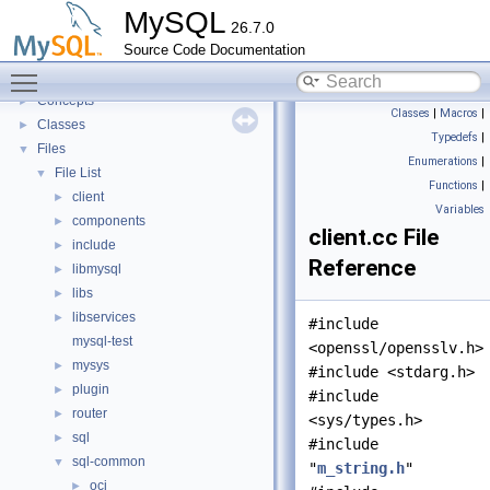
Innodb UNDO Tablespace Truncate
►
MySQL
26.7.0
Deprecated List
Source Code Documentation
Modules
►
Toggle main menu visibility
Namespaces
►
Concepts
►
Classes
|
Macros
|
Classes
►
Typedefs
|
Files
▼
Enumerations
|
File List
▼
Functions
|
client
►
Variables
components
►
client.cc File
include
►
Reference
libmysql
►
libs
►
libservices
►
#include
mysql-test
<openssl/opensslv.h>
mysys
►
#include <stdarg.h>
plugin
►
#include
router
►
<sys/types.h>
sql
►
#include
sql-common
▼
"
m_string.h
"
oci
►