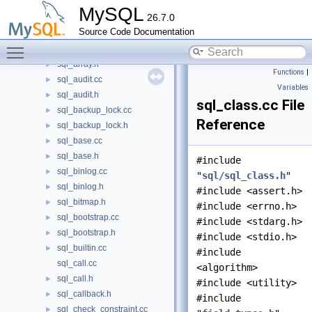
sql_alter.cc
►
MySQL
26.7.0
sql_alter.h
►
Source Code Documentation
sql_alter_instance.cc
Toggle main menu visibility
sql_alter_instance.h
►
sql_array.h
►
Functions
|
sql_audit.cc
►
Variables
sql_audit.h
►
sql_class.cc File
sql_backup_lock.cc
►
Reference
sql_backup_lock.h
►
sql_base.cc
►
sql_base.h
►
#include
sql_binlog.cc
►
"
sql/sql_class.h
"
sql_binlog.h
►
#include <assert.h>
sql_bitmap.h
►
#include <errno.h>
sql_bootstrap.cc
►
#include <stdarg.h>
sql_bootstrap.h
►
#include <stdio.h>
sql_builtin.cc
►
#include
sql_call.cc
<algorithm>
sql_call.h
►
#include <utility>
sql_callback.h
►
#include
sql_check_constraint.cc
►